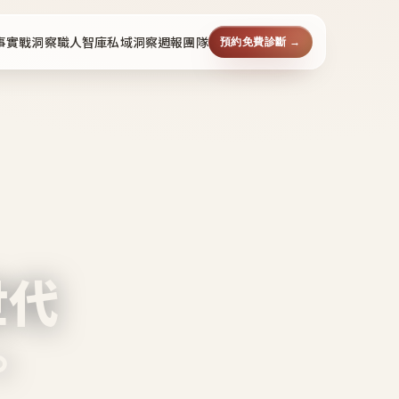
事
實戰洞察
職人智庫
私域洞察週報
團隊
預約免費診斷 →
世代
。