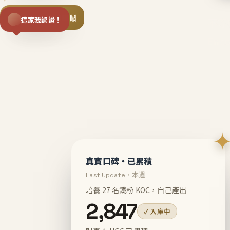
揪同事一起團購 🙌
這家我認證！
不等
En
真實口碑・已累積
Last Update・本週
培養 27 名鐵粉 KOC，自己產出
2,847
✓ 入庫中