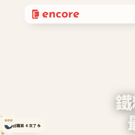
鐵
✦
✦
回購第 4 次了 ☕
✦
✦
✦
✦