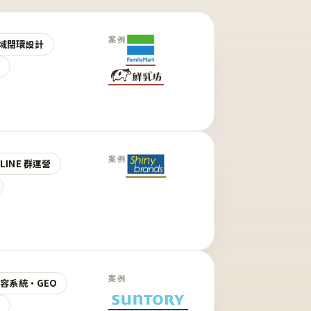
案例
域閉環設計
營
案例
LINE 群運營
案例
 內容系統・GEO
營