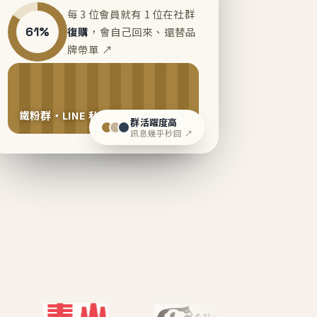
每 3 位會員就有 1 位在社群
61%
復購
，會自己回來、還替品
牌帶單 ↗
鐵粉群・LINE 私域運營中
群活躍度高
訊息幾乎秒回 ↗