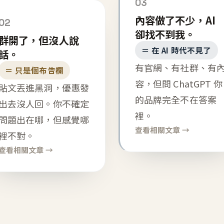
03
內容做了不少，AI
02
卻找不到我。
群開了，但沒人說
＝ 在 AI 時代不見了
話。
有官網、有社群、有
＝ 只是個布告欄
容，但問 ChatGPT 你
貼文丟進黑洞，優惠發
的品牌完全不在答案
出去沒人回。你不確定
裡。
問題出在哪，但感覺哪
查看相關文章 →
裡不對。
查看相關文章 →