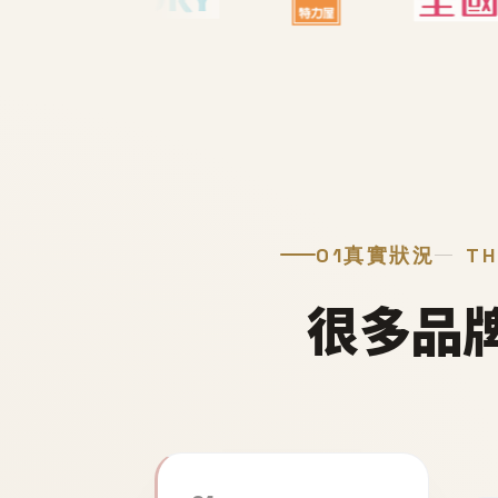
01
真實狀況
TH
很多品