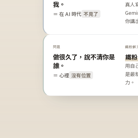
我。
真人寫
Gem
＝ 在 AI 時代
不見了
你講
問題
鐵粉解
做很久了，說不清你是
鐵粉
誰。
用自
是最
＝ 心裡
沒有位置
力。