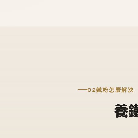
02
鐵粉怎麼解決
養