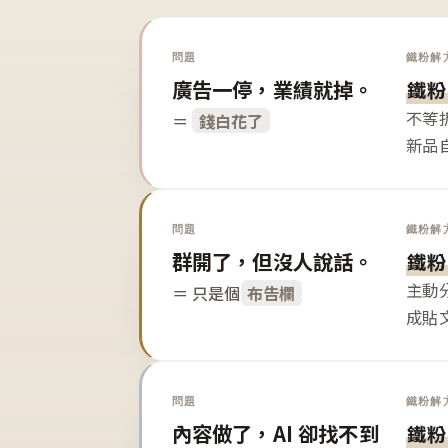
問題
鐵粉解
廣告一停，業績就掉。
鐵粉
不等
＝
錢白花了
新品
問題
鐵粉解
群開了，但沒人說話。
鐵粉
主動
＝ 只是個
布告欄
成貼
問題
鐵粉解
內容做了，AI 卻找不到
鐵粉