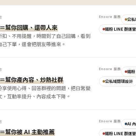
Encore 服務
方
公私
＝幫你回購、還帶人來
鐵粉 LINE 群運
折扣、不用提醒，時間到了自己回購，看到
自己下單，還會把朋友帶進來。
Encore 服務
方
鐵粉 
＝幫你產內容、炒熱社群
公私域閉環設計
分享使用心得、回答群裡的問題，把日常變
文，互動率提升、內容成本下降。
Encore 服務
方
AI
＝幫你被 AI 主動推薦
鐵粉 LINE 群運