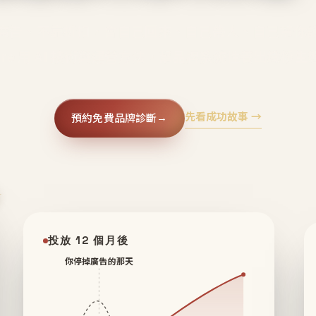
廣告、不靠折扣，會自己回來、自己帶人、自己幫你
core 用 AI 技術與運營方法，幫品牌系統性養出鐵粉生
先看成功故事 →
預約免費品牌診斷
→
✦
投放 12 個月後
你停掉廣告的那天