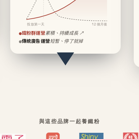
投放第一天
12 個月後
鐵粉群運營
累積、持續成長 ↗
傳統廣告運營
短暫、停了就掉
與這些品牌一起養鐵粉