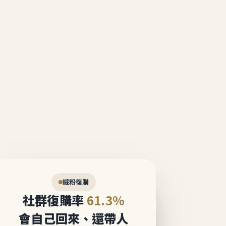
說話。
態圈。
鐵粉復購
社群復購率
61.3%
會自己回來、還帶人