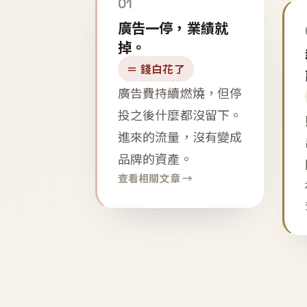
01
廣告一停，業績就
掉。
＝ 錢白花了
廣告費持續燃燒，但停
投之後什麼都沒留下。
進來的流量，沒有變成
品牌的資產。
查看相關文章 →