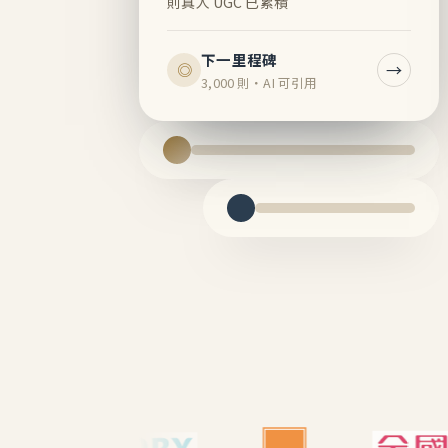
則真人 UGC 已累積
下一里程碑
→
◎
3,000 則・AI 可引用