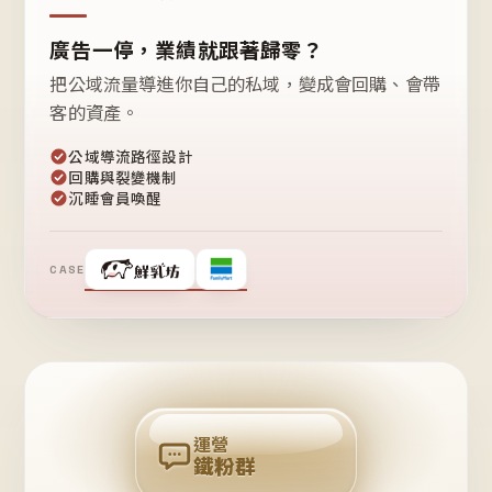
廣告一停，業績就跟著歸零？
把公域流量導進你自己的私域，變成會回購、會帶
客的資產。
公域導流路徑設計
回購與裂變機制
沉睡會員喚醒
CASE
❤
鐵
粉
自
己
揪
團
回
購
運營
鐵粉群