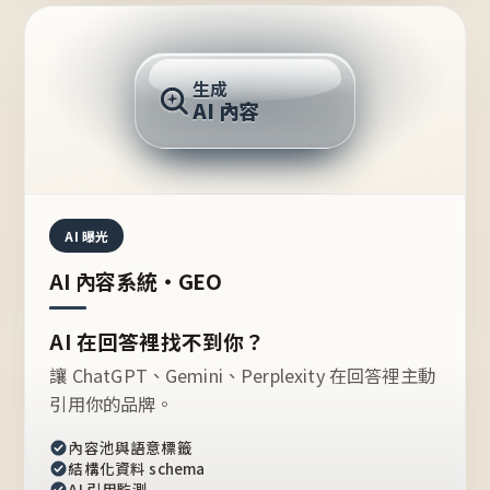
AI 回答
生成
AI 內容
推薦的台灣品牌？
AI 曝光
AI 內容系統・GEO
AI 在回答裡找不到你？
讓 ChatGPT、Gemini、Perplexity 在回答裡主動
引用你的品牌。
內容池與語意標籤
結構化資料 schema
AI 引用監測