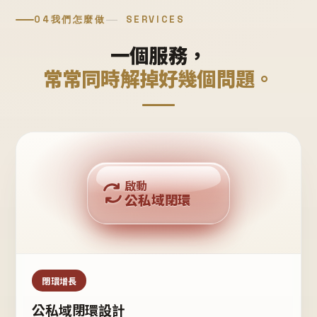
04
我們怎麼做
SERVICES
一個服務，
常常同時解掉好幾個問題。
回購複利
啟動
公私域閉環
私域鐵粉
公域流量
閉環增長
公私域閉環設計