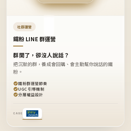
今天
開團
嗎？
推
薦
這
社群運營
款
+1
鐵粉 LINE 群運營
群開了，卻沒人說話？
把沉默的群，養成會回購、會主動幫你說話的鐵
粉。
鐵粉群運營節奏
UGC 引導機制
分層權益設計
CASE