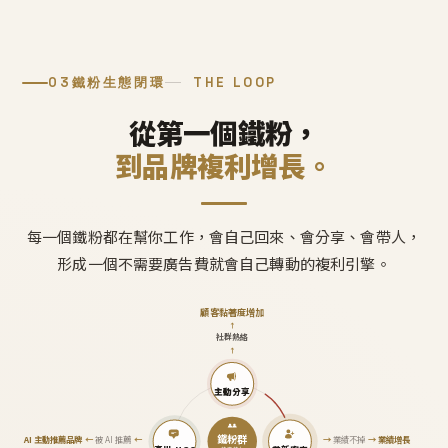
03
鐵粉生態閉環
THE LOOP
從第一個鐵粉，
到品牌複利增長。
每一個鐵粉都在幫你工作，會自己回來、會分享、會帶人，
形成一個不需要廣告費就會自己轉動的複利引擎。
顧客黏著度增加
↑
社群熱絡
↑
主動分享
鐵粉群
AI 主動推薦品牌
←
被 AI 推薦
←
→
業績不掉
→
業績增長