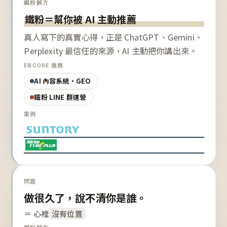
鐵粉解方
鐵粉＝幫你被 AI 主動推薦
真人寫下的真實心得，正是 ChatGPT、Gemini、
Perplexity 最信任的來源，AI 主動把你講出來。
ENCORE 服務
AI 內容系統・GEO
鐵粉 LINE 群運營
案例
問題
做很久了，說不清你是誰。
＝ 心裡
沒有位置