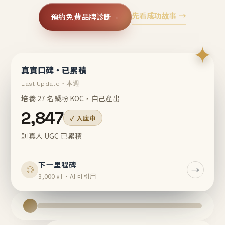
先看成功故事 →
預約免費品牌診斷
→
✦
真實口碑・已累積
Last Update・本週
培養 27 名鐵粉 KOC，自己產出
2,847
✓ 入庫中
則真人 UGC 已累積
下一里程碑
→
◎
3,000 則・AI 可引用