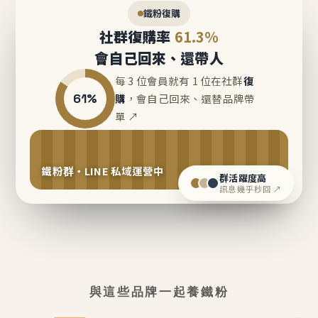
鐵粉復購
社群復購率
61.3%
會自己回來、還帶人
每 3 位會員就有 1 位在社群
復
61%
購
，會自己回來、還替品牌帶
單 ↗
鐵粉群・LINE 私域運營中
群活躍度高
訊息幾乎秒回 ↗
與這些品牌一起養鐵粉