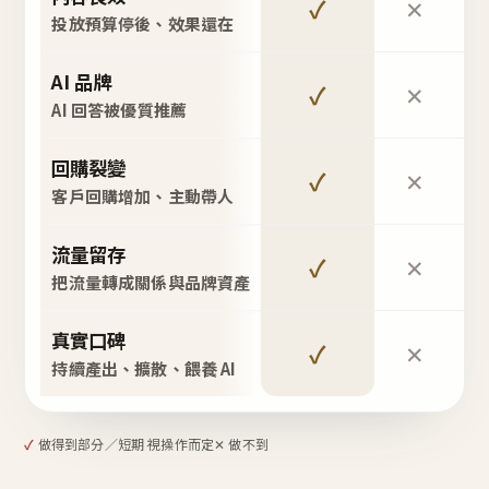
✓
✕
投放預算停後、效果還在
AI 品牌
✓
✕
AI 回答被優質推薦
回購裂變
✓
✕
客戶回購增加、主動帶人
流量留存
✓
✕
把流量轉成關係與品牌資產
真實口碑
✓
✕
持續產出、擴散、餵養 AI
✓
做得到
部分／短期 視操作而定
✕ 做不到