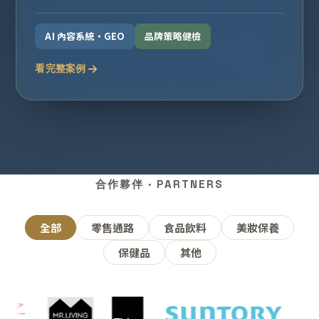
AI 內容系統・GEO
品牌策略健檢
看完整案例
合作夥伴 · PARTNERS
全部
零售通路
食品飲料
美妝保養
保健品
其他