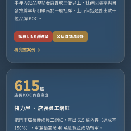
半年內把品牌黏著度養成三倍以上，社群回購率與自
發推薦率都明顯高於一般社群，上百個話題養出數十
位品牌 KOC。
鐵粉 LINE 群運營
公私域閉環設計
看完整案例
615
篇
店長 KOC 內容產出
特力屋 · 店長員工網紅
把門市店長養成員工網紅，產出 615 篇內容（達成率
150%），單篇最高破 40 萬瀏覽並成功轉單。