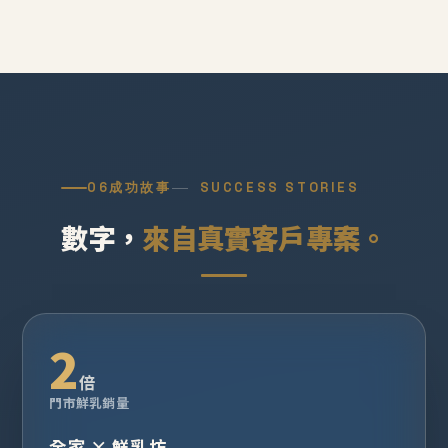
06
成功故事
SUCCESS STORIES
數字，
來自真實客戶專案。
2
倍
門市鮮乳銷量
全家 × 鮮乳坊