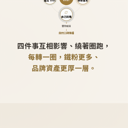
產出 UGC
帶新客來
越滾越大
自己回購
↓
替你說話
↓
自然口碑傳播
四件事互相影響、繞著圈跑，
每轉一圈，鐵粉更多、
品牌資產更厚一層。