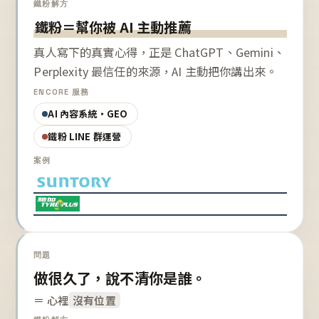
鐵粉解方
鐵粉＝幫你被 AI 主動推薦
真人寫下的真實心得，正是 ChatGPT、Gemini、
Perplexity 最信任的來源，AI 主動把你講出來。
ENCORE 服務
AI 內容系統・GEO
鐵粉 LINE 群運營
案例
問題
做很久了，說不清你是誰。
＝ 心裡
沒有位置