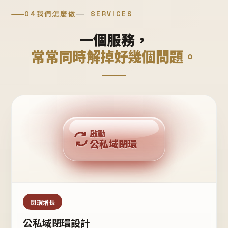
04
我們怎麼做
SERVICES
一個服務，
常常同時解掉好幾個問題。
回購複利
啟動
公私域閉環
私域鐵粉
公域流量
閉環增長
公私域閉環設計