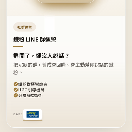
今天
開團
嗎？
推
薦
這
社群運營
款
+1
鐵粉 LINE 群運營
群開了，卻沒人說話？
把沉默的群，養成會回購、會主動幫你說話的鐵
粉。
鐵粉群運營節奏
UGC 引導機制
分層權益設計
CASE