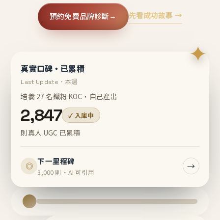
先看成功故事 →
預約免費品牌診斷
→
✦
真實口碑・已累積
Last Update・本週
培養 27 名鐵粉 KOC，自己產出
2,847
✓ 入庫中
則真人 UGC 已累積
下一里程碑
→
◎
3,000 則・AI 可引用