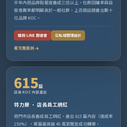
半年內把品牌黏著度養成三倍以上，社群回購率與自
發推薦率都明顯高於一般社群，上百個話題養出數十
位品牌 KOC。
鐵粉 LINE 群運營
公私域閉環設計
看完整案例
615
篇
店長 KOC 內容產出
特力屋 · 店長員工網紅
把門市店長養成員工網紅，產出 615 篇內容（達成率
150%），單篇最高破 40 萬瀏覽並成功轉單。