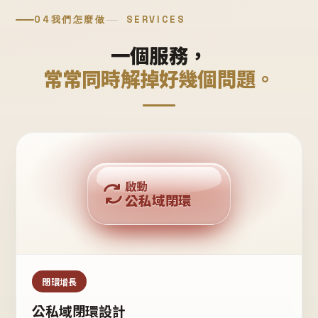
04
我們怎麼做
SERVICES
一個服務，
常常同時解掉好幾個問題。
回購複利
啟動
公私域閉環
私域鐵粉
公域流量
閉環增長
公私域閉環設計