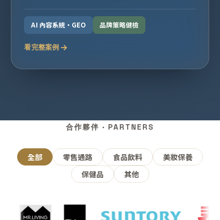
AI 內容系統・GEO
品牌策略健檢
看完整案例
合作夥伴 · PARTNERS
全部
零售通路
食品飲料
美妝保養
保健品
其他