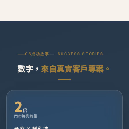
06
成功故事
SUCCESS STORIES
數字，
來自真實客戶專案。
2
倍
門市鮮乳銷量
全家 × 鮮乳坊