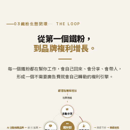
03
鐵粉生態閉環
THE LOOP
從第一個鐵粉，
到品牌複利增長。
每一個鐵粉都在幫你工作，會自己回來、會分享、會帶人，
形成一個不需要廣告費就會自己轉動的複利引擎。
顧客黏著度增加
↑
社群熱絡
↑
主動分享
鐵粉群
AI 主動推薦品牌
←
被 AI 推薦
←
→
業績不掉
→
業績增長