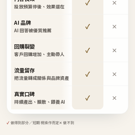
✓
✕
投放預算停後、效果還在
AI 品牌
✓
✕
AI 回答被優質推薦
回購裂變
✓
✕
客戶回購增加、主動帶人
流量留存
✓
✕
把流量轉成關係與品牌資產
真實口碑
✓
✕
持續產出、擴散、餵養 AI
✓
做得到
部分／短期 視操作而定
✕ 做不到