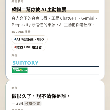
鐵粉解方
鐵粉＝幫你被 AI 主動推薦
真人寫下的真實心得，正是 ChatGPT、Gemini、
Perplexity 最信任的來源，AI 主動把你講出來。
ENCORE 服務
AI 內容系統・GEO
鐵粉 LINE 群運營
案例
問題
做很久了，說不清你是誰。
＝ 心裡
沒有位置