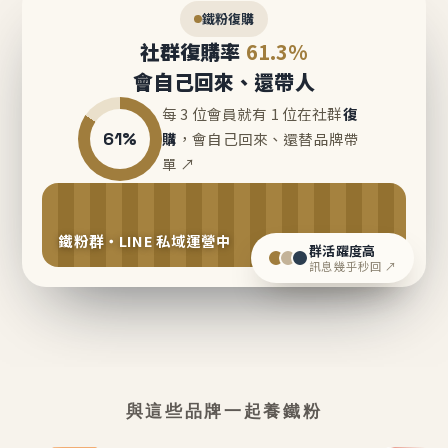
鐵粉復購
社群復購率
61.3%
會自己回來、還帶人
每 3 位會員就有 1 位在社群
復
61%
購
，會自己回來、還替品牌帶
單 ↗
鐵粉群・LINE 私域運營中
群活躍度高
訊息幾乎秒回 ↗
與這些品牌一起養鐵粉