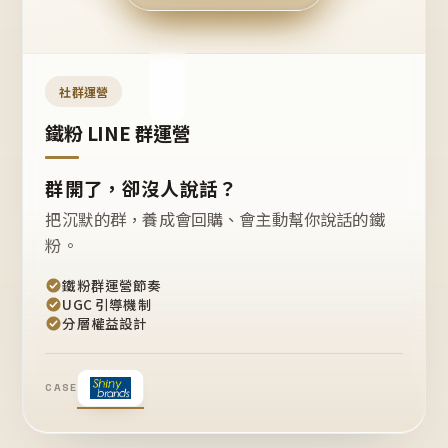
今天
開團
嗎？
推
薦
這
社群運營
款
+1
鐵粉 LINE 群運營
群開了，卻沒人說話？
把沉默的群，養成會回購、會主動幫你說話的鐵
粉。
鐵粉群運營節奏
UGC 引導機制
分層權益設計
CASE