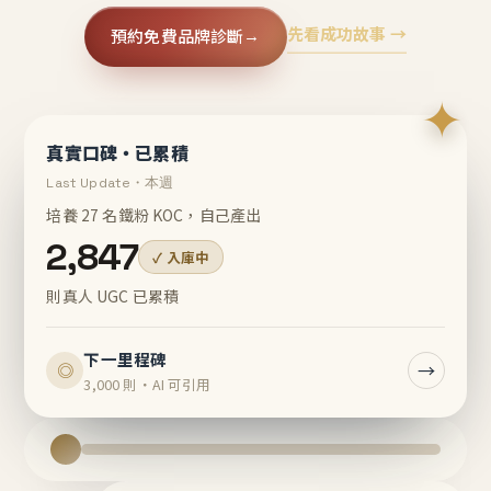
先看成功故事 →
預約免費品牌診斷
→
✦
真實口碑・已累積
Last Update・本週
培養 27 名鐵粉 KOC，自己產出
2,847
✓ 入庫中
則真人 UGC 已累積
下一里程碑
→
◎
3,000 則・AI 可引用