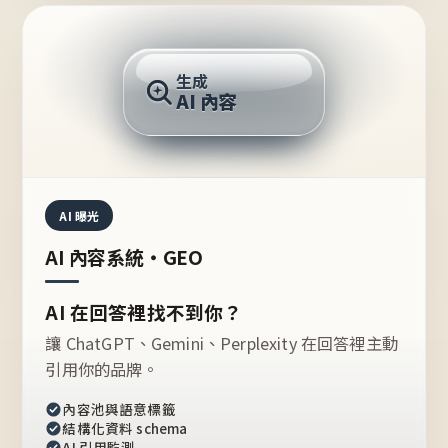
AI 回答
生成
AI 內容
推薦的台灣品牌？
AI 曝光
AI 內容系統・GEO
AI 在回答裡找不到你？
讓 ChatGPT、Gemini、Perplexity 在回答裡主動
引用你的品牌。
內容池與語意標籤
結構化資料 schema
AI 引用監測