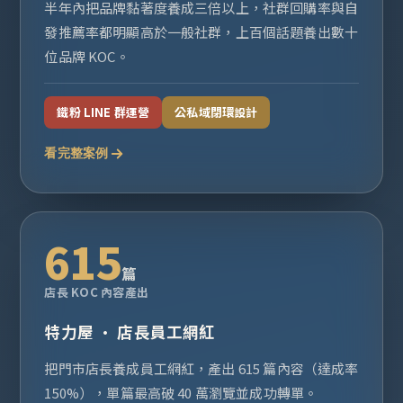
半年內把品牌黏著度養成三倍以上，社群回購率與自
發推薦率都明顯高於一般社群，上百個話題養出數十
位品牌 KOC。
鐵粉 LINE 群運營
公私域閉環設計
看完整案例
615
篇
店長 KOC 內容產出
特力屋 · 店長員工網紅
把門市店長養成員工網紅，產出 615 篇內容（達成率
150%），單篇最高破 40 萬瀏覽並成功轉單。