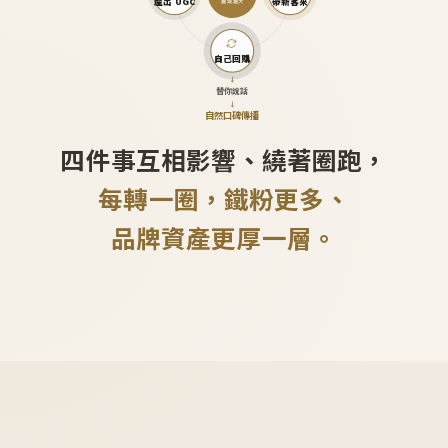
產出 UGC
帶新客來
越滾越大
自己回購
↓
替你說話
↓
自然口碑傳播
四件事互相影響、繞著圈跑，
每轉一圈，鐵粉更多、
品牌資產更厚一層。