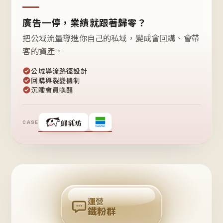
廣告一停，業績就跟著歸零？
把公域流量導進你自己的私域，變成會回購、會帶
客的資產。
公域導流路徑設計
回購與裂變機制
沉睡會員喚醒
CASE
❤
鐵
粉
自
己
揪
團
回
購
運營
鐵粉群