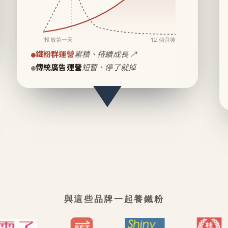
投放第一天
12 個月後
鐵粉群運營
累積、持續成長 ↗
傳統廣告運營
短暫、停了就掉
與這些品牌一起養鐵粉