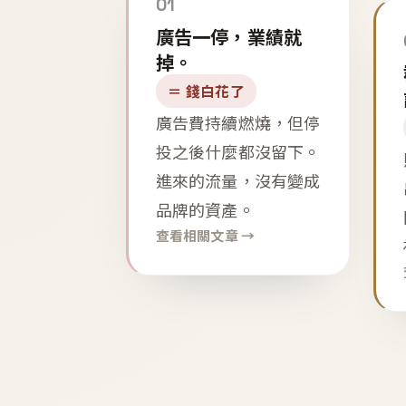
01
廣告一停，業績就
掉。
＝ 錢白花了
廣告費持續燃燒，但停
投之後什麼都沒留下。
進來的流量，沒有變成
品牌的資產。
查看相關文章 →