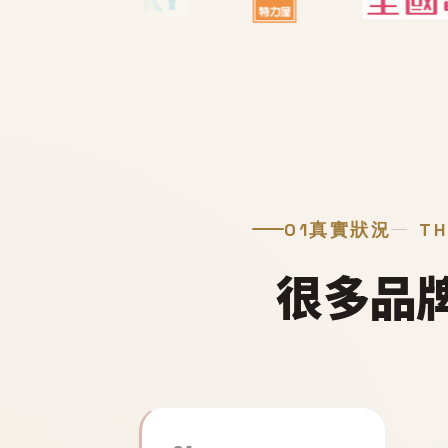
01
真實狀況
TH
很多品