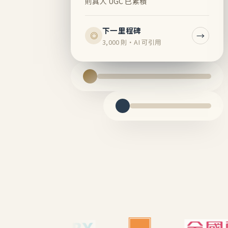
則真人 UGC 已累積
下一里程碑
→
◎
3,000 則・AI 可引用