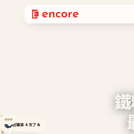
鐵
✦
回購第 4 次了 ☕
✦
✦