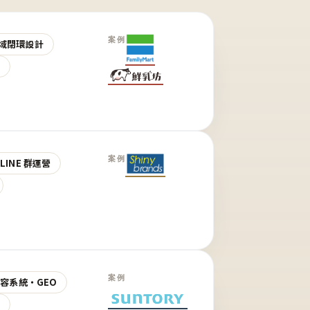
案例
域閉環設計
營
案例
LINE 群運營
案例
 內容系統・GEO
營