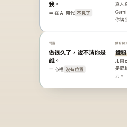
我。
真人寫
Gem
＝ 在 AI 時代
不見了
你講
問題
鐵粉解
做很久了，說不清你是
鐵粉
誰。
用自
是最
＝ 心裡
沒有位置
力。