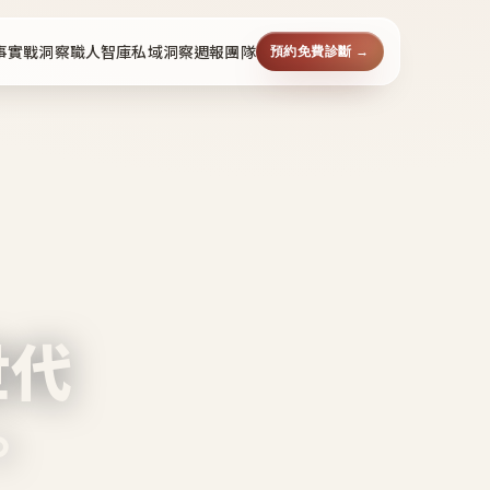
事
實戰洞察
職人智庫
私域洞察週報
團隊
預約免費診斷 →
世代
。