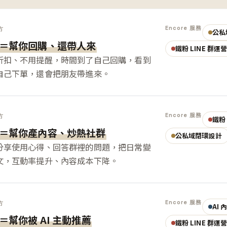
Encore 服務
方
公私
＝幫你回購、還帶人來
鐵粉 LINE 群運
折扣、不用提醒，時間到了自己回購，看到
自己下單，還會把朋友帶進來。
Encore 服務
方
鐵粉 
＝幫你產內容、炒熱社群
公私域閉環設計
分享使用心得、回答群裡的問題，把日常變
文，互動率提升、內容成本下降。
Encore 服務
方
AI
＝幫你被 AI 主動推薦
鐵粉 LINE 群運