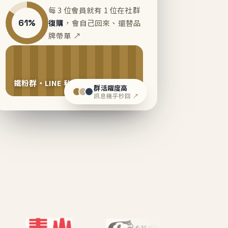
每 3 位會員就有 1 位在社群
61%
復購
，會自己回來、還替品
牌帶單 ↗
鐵粉群・LINE 私域運營中
群活躍度高
訊息幾乎秒回 ↗