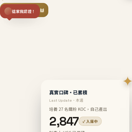
揪同事一起團購 🙌
這家我認證！
不等
En
真實口碑・已累積
Last Update・本週
培養 27 名鐵粉 KOC，自己產出
2,847
✓ 入庫中