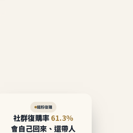
說話。
態圈。
鐵粉復購
社群復購率
61.3%
會自己回來、還帶人