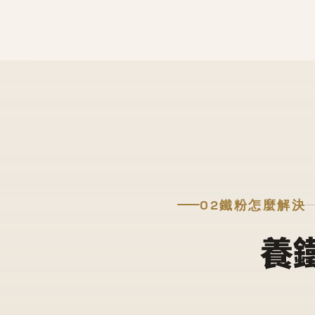
02
鐵粉怎麼解決
養