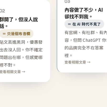
03
內容做了不少，AI
02
卻找不到我。
群開了，但沒人說
＝ 在 AI 時代不見了
話。
有官網、有社群、有
＝ 只是個布告欄
容，但問 ChatGPT 你
貼文丟進黑洞，優惠發
的品牌完全不在答案
出去沒人回。你不確定
裡。
問題出在哪，但感覺哪
查看相關文章 →
裡不對。
查看相關文章 →