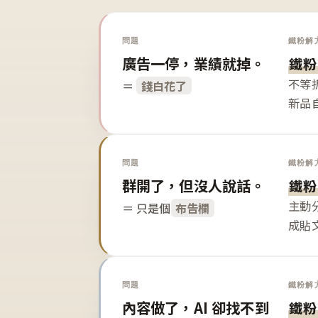
問題
鐵粉解
廣告一停，業績就掉。
鐵粉
不等
＝
錢白花了
新品
問題
鐵粉解
群開了，但沒人說話。
鐵粉
主動
＝ 只是個
布告欄
成貼
問題
鐵粉解
內容做了，AI 卻找不到
鐵粉