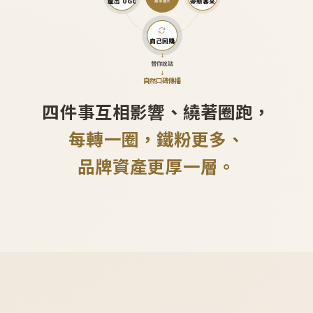
產出 UGC
帶新客來
越滾越大
自己回購
↓
替你說話
↓
自然口碑傳播
四件事互相影響、繞著圈跑，
每轉一圈，鐵粉更多、
品牌資產更厚一層。