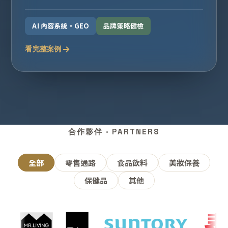
AI 內容系統・GEO
品牌策略健檢
看完整案例
合作夥伴 · PARTNERS
全部
零售通路
食品飲料
美妝保養
保健品
其他