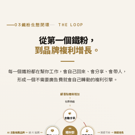
03
鐵粉生態閉環
THE LOOP
從第一個鐵粉，
到品牌複利增長。
每一個鐵粉都在幫你工作，會自己回來、會分享、會帶人，
形成一個不需要廣告費就會自己轉動的複利引擎。
顧客黏著度增加
↑
社群熱絡
↑
主動分享
鐵粉群
AI 主動推薦品牌
←
被 AI 推薦
←
→
業績不掉
→
業績增長