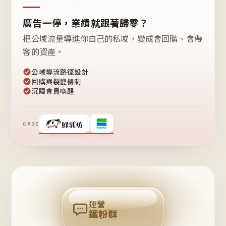
廣告一停，業績就跟著歸零？
把公域流量導進你自己的私域，變成會回購、會帶
客的資產。
公域導流路徑設計
回購與裂變機制
沉睡會員喚醒
CASE
❤
鐵
粉
自
己
揪
團
回
購
運營
鐵粉群