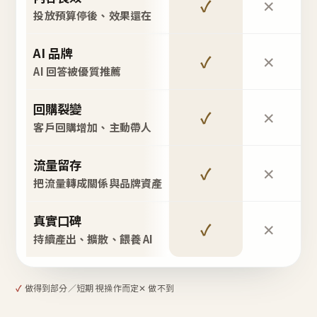
✓
✕
投放預算停後、效果還在
AI 品牌
✓
✕
AI 回答被優質推薦
回購裂變
✓
✕
客戶回購增加、主動帶人
流量留存
✓
✕
把流量轉成關係與品牌資產
真實口碑
✓
✕
持續產出、擴散、餵養 AI
✓
做得到
部分／短期 視操作而定
✕ 做不到