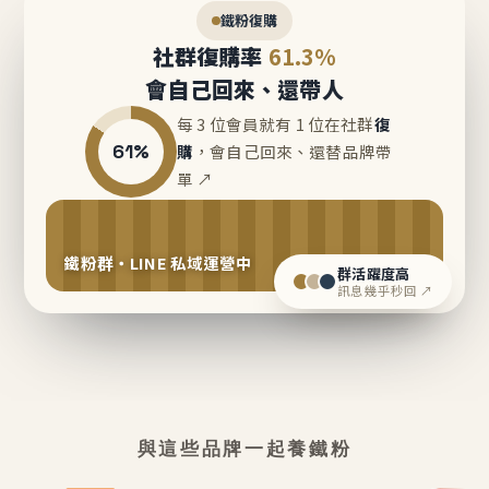
鐵粉復購
社群復購率
61.3%
會自己回來、還帶人
每 3 位會員就有 1 位在社群
復
61%
購
，會自己回來、還替品牌帶
單 ↗
鐵粉群・LINE 私域運營中
群活躍度高
訊息幾乎秒回 ↗
與這些品牌一起養鐵粉