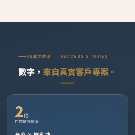
06
成功故事
SUCCESS STORIES
數字，
來自真實客戶專案。
2
倍
門市鮮乳銷量
全家 × 鮮乳坊