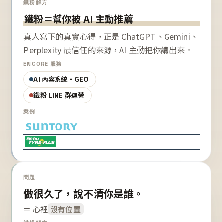
鐵粉解方
鐵粉＝幫你被 AI 主動推薦
真人寫下的真實心得，正是 ChatGPT、Gemini、
Perplexity 最信任的來源，AI 主動把你講出來。
ENCORE 服務
AI 內容系統・GEO
鐵粉 LINE 群運營
案例
問題
做很久了，說不清你是誰。
＝ 心裡
沒有位置