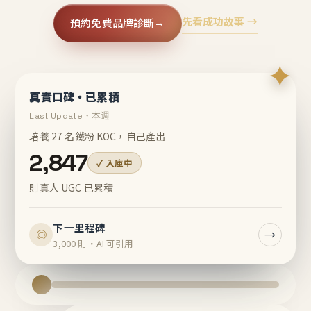
先看成功故事 →
預約免費品牌診斷
→
✦
真實口碑・已累積
Last Update・本週
培養 27 名鐵粉 KOC，自己產出
2,847
✓ 入庫中
則真人 UGC 已累積
下一里程碑
→
◎
3,000 則・AI 可引用