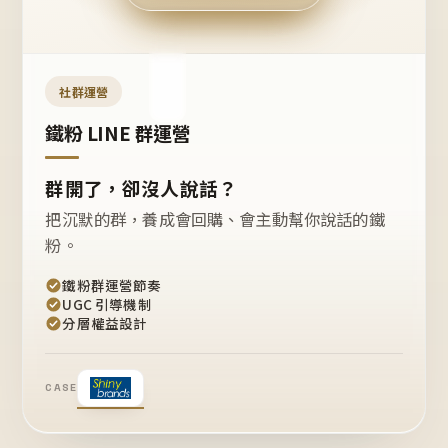
今天
開團
嗎？
推
薦
這
社群運營
款
+1
鐵粉 LINE 群運營
群開了，卻沒人說話？
把沉默的群，養成會回購、會主動幫你說話的鐵
粉。
鐵粉群運營節奏
UGC 引導機制
分層權益設計
CASE