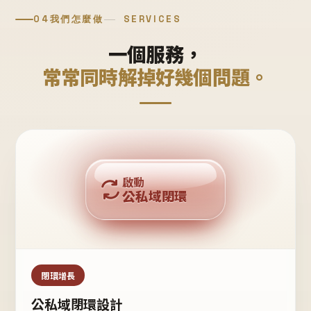
04
我們怎麼做
SERVICES
一個服務，
常常同時解掉好幾個問題。
回購複利
啟動
公私域閉環
私域鐵粉
公域流量
閉環增長
公私域閉環設計