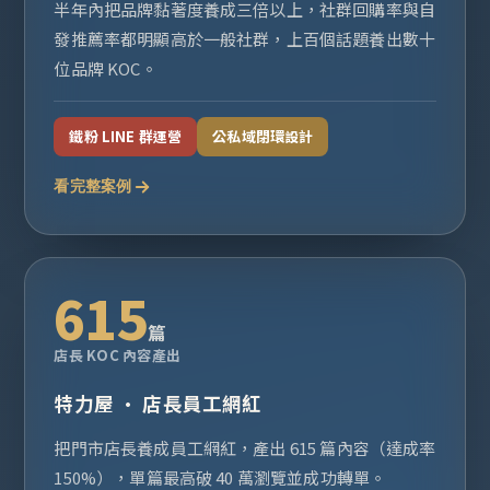
半年內把品牌黏著度養成三倍以上，社群回購率與自
發推薦率都明顯高於一般社群，上百個話題養出數十
位品牌 KOC。
鐵粉 LINE 群運營
公私域閉環設計
看完整案例
615
篇
店長 KOC 內容產出
特力屋 · 店長員工網紅
把門市店長養成員工網紅，產出 615 篇內容（達成率
150%），單篇最高破 40 萬瀏覽並成功轉單。