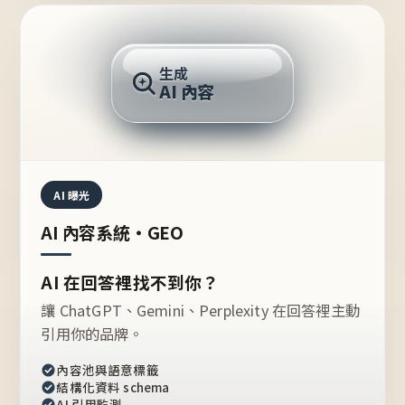
AI 回答
生成
AI 內容
推薦的台灣品牌？
AI 曝光
AI 內容系統・GEO
AI 在回答裡找不到你？
讓 ChatGPT、Gemini、Perplexity 在回答裡主動
引用你的品牌。
內容池與語意標籤
結構化資料 schema
AI 引用監測