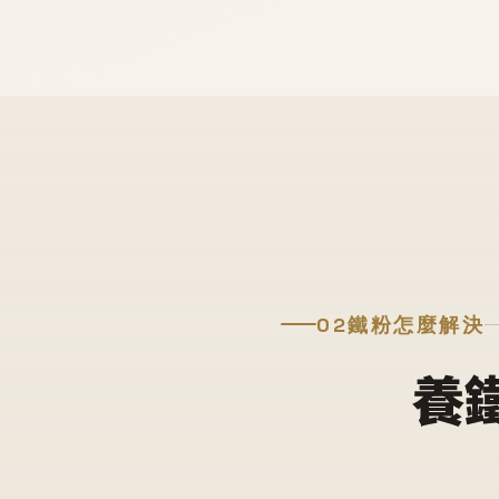
02
鐵粉怎麼解決
養