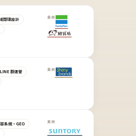
案例
域閉環設計
營
案例
LINE 群運營
案例
 內容系統・GEO
營