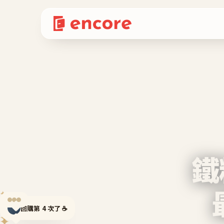
鐵
✦
回購第 4 次了 ☕
✦
✦