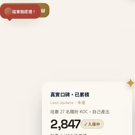
揪同事一起團購 🙌
這家我認證！
不等
En
真實口碑・已累積
Last Update・本週
培養 27 名鐵粉 KOC，自己產出
2,847
✓ 入庫中