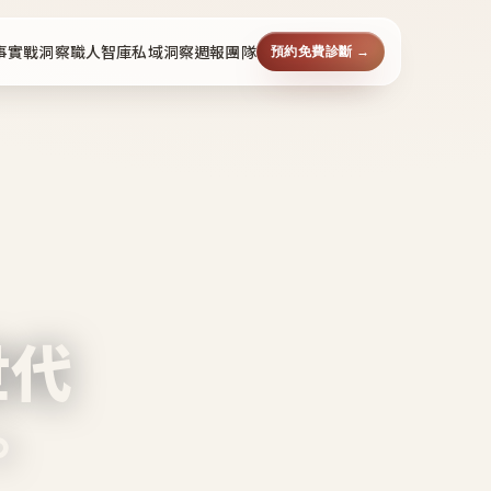
事
實戰洞察
職人智庫
私域洞察週報
團隊
預約免費診斷 →
世代
。