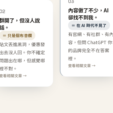
03
內容做了不少，AI
02
卻找不到我。
群開了，但沒人說
＝ 在 AI 時代不見了
話。
有官網、有社群、有
＝ 只是個布告欄
容，但問 ChatGPT 你
貼文丟進黑洞，優惠發
的品牌完全不在答案
出去沒人回。你不確定
裡。
問題出在哪，但感覺哪
查看相關文章 →
裡不對。
查看相關文章 →