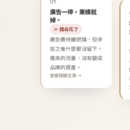
01
廣告一停，業績就
掉。
＝ 錢白花了
廣告費持續燃燒，但停
投之後什麼都沒留下。
進來的流量，沒有變成
品牌的資產。
查看相關文章 →