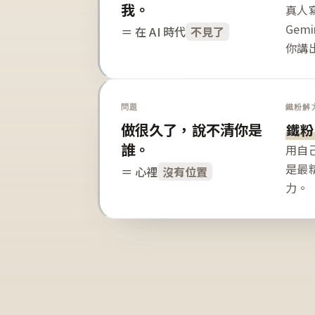
我。
真人寫
Gem
＝ 在 AI 時代
不見了
你講
問題
鐵粉解
做很久了，說不清你是
鐵粉
誰。
用自
是最
＝ 心裡
沒有位置
力。