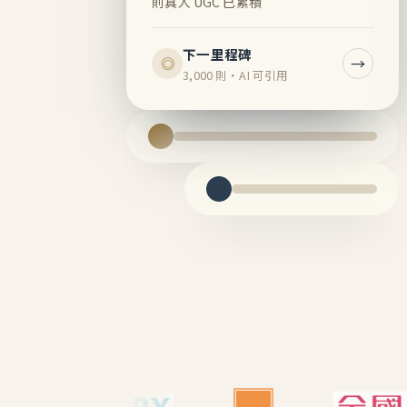
則真人 UGC 已累積
下一里程碑
→
◎
3,000 則・AI 可引用