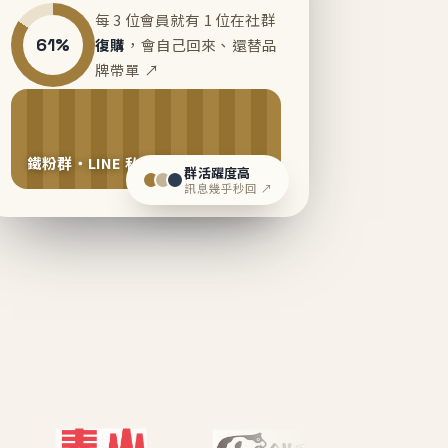
每 3 位會員就有 1 位在社群
61%
復購
，會自己回來、還替品
牌帶單 ↗
鐵粉群・LINE 私域運營中
群活躍度高
訊息幾乎秒回 ↗