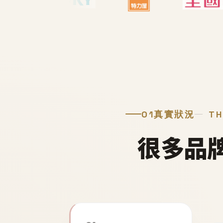
01
真實狀況
TH
很多品