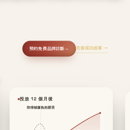
廣告、不靠折扣，會自己回來、自己帶人、自己幫你
core 用 AI 技術與運營方法，幫品牌系統性養出鐵粉生
先看成功故事 →
預約免費品牌診斷
→
✦
投放 12 個月後
你停掉廣告的那天