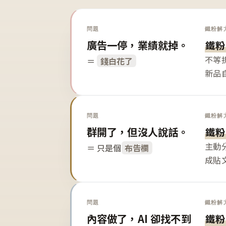
問題
鐵粉解
廣告一停，業績就掉。
鐵粉
不等
＝
錢白花了
新品
問題
鐵粉解
群開了，但沒人說話。
鐵粉
主動
＝ 只是個
布告欄
成貼
問題
鐵粉解
內容做了，AI 卻找不到
鐵粉