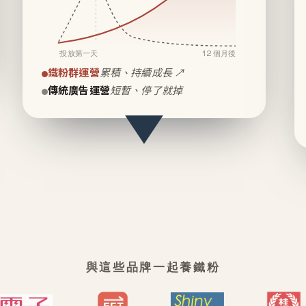
投放第一天
12 個月後
鐵粉群運營
累積、持續成長 ↗
傳統廣告運營
短暫、停了就掉
與這些品牌一起養鐵粉