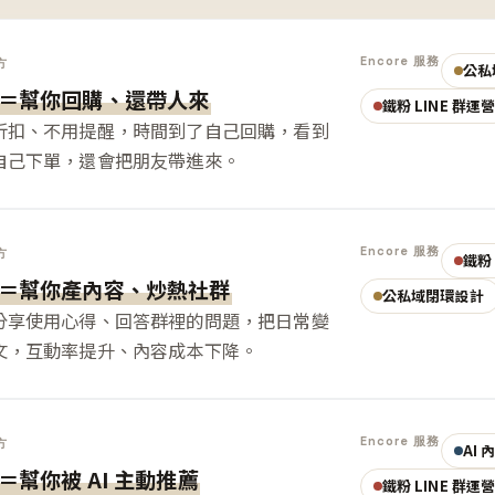
Encore 服務
方
公私
＝幫你回購、還帶人來
鐵粉 LINE 群運
折扣、不用提醒，時間到了自己回購，看到
自己下單，還會把朋友帶進來。
Encore 服務
方
鐵粉 
＝幫你產內容、炒熱社群
公私域閉環設計
分享使用心得、回答群裡的問題，把日常變
文，互動率提升、內容成本下降。
Encore 服務
方
AI
＝幫你被 AI 主動推薦
鐵粉 LINE 群運