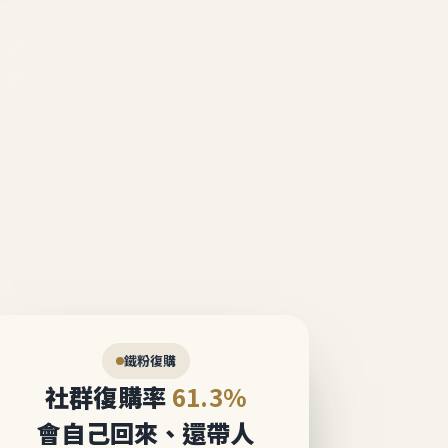
說話。
態圈。
鐵粉復購
社群復購率
61.3%
會自己回來、還帶人