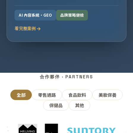
AI 內容系統・GEO
品牌策略健檢
看完整案例
合作夥伴 · PARTNERS
全部
零售通路
食品飲料
美妝保養
保健品
其他