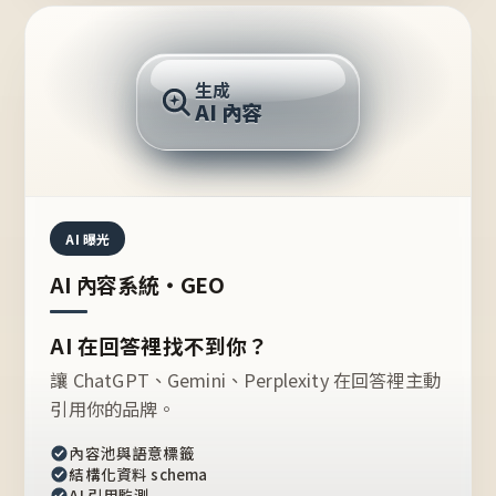
AI 回答
生成
AI 內容
推薦的台灣品牌？
AI 曝光
AI 內容系統・GEO
AI 在回答裡找不到你？
讓 ChatGPT、Gemini、Perplexity 在回答裡主動
引用你的品牌。
內容池與語意標籤
結構化資料 schema
AI 引用監測