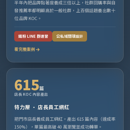
半年內把品牌黏著度養成三倍以上，社群回購率與自
發推薦率都明顯高於一般社群，上百個話題養出數十
位品牌 KOC。
鐵粉 LINE 群運營
公私域閉環設計
看完整案例
615
篇
店長 KOC 內容產出
特力屋 · 店長員工網紅
把門市店長養成員工網紅，產出 615 篇內容（達成率
150%），單篇最高破 40 萬瀏覽並成功轉單。