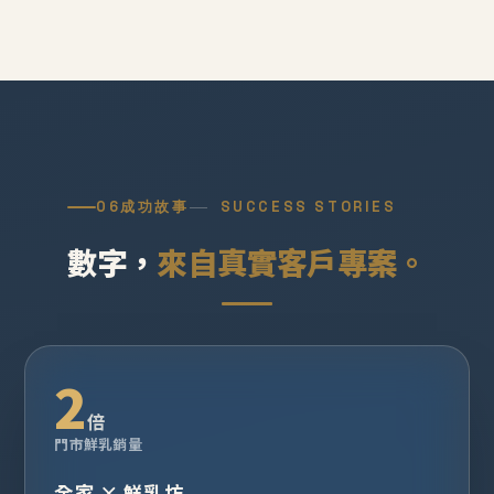
06
成功故事
SUCCESS STORIES
數字，
來自真實客戶專案。
2
倍
門市鮮乳銷量
全家 × 鮮乳坊