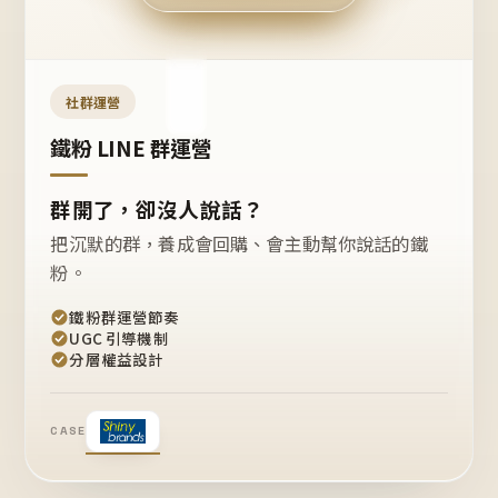
今天
開團
嗎？
推
薦
這
社群運營
款
+1
鐵粉 LINE 群運營
群開了，卻沒人說話？
把沉默的群，養成會回購、會主動幫你說話的鐵
粉。
鐵粉群運營節奏
UGC 引導機制
分層權益設計
CASE