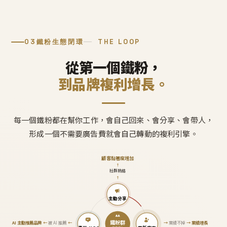
03
鐵粉生態閉環
THE LOOP
從第一個鐵粉，
到品牌複利增長。
每一個鐵粉都在幫你工作，會自己回來、會分享、會帶人，
形成一個不需要廣告費就會自己轉動的複利引擎。
顧客黏著度增加
↑
社群熱絡
↑
主動分享
鐵粉群
AI 主動推薦品牌
←
被 AI 推薦
←
→
業績不掉
→
業績增長