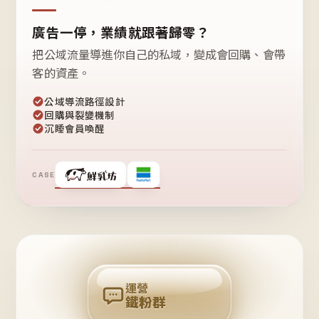
廣告一停，業績就跟著歸零？
把公域流量導進你自己的私域，變成會回購、會帶
客的資產。
公域導流路徑設計
回購與裂變機制
沉睡會員喚醒
CASE
❤
鐵
粉
自
己
揪
團
回
購
運營
鐵粉群