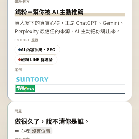
鐵粉解方
鐵粉＝幫你被 AI 主動推薦
真人寫下的真實心得，正是 ChatGPT、Gemini、
Perplexity 最信任的來源，AI 主動把你講出來。
ENCORE 服務
AI 內容系統・GEO
鐵粉 LINE 群運營
案例
問題
做很久了，說不清你是誰。
＝ 心裡
沒有位置