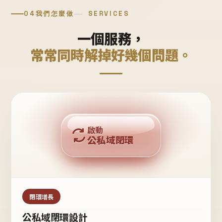
04
我們怎麼做
SERVICES
一個服務，
常常同時解掉好幾個問題。
回購複利
啟動
公私域閉環
私域鐵粉
公域流量
閉環增長
公私域閉環設計