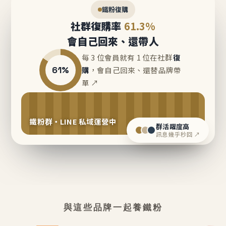
鐵粉復購
社群復購率
61.3%
會自己回來、還帶人
每 3 位會員就有 1 位在社群
復
61%
購
，會自己回來、還替品牌帶
單 ↗
鐵粉群・LINE 私域運營中
群活躍度高
訊息幾乎秒回 ↗
與這些品牌一起養鐵粉