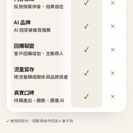
✓
✕
投放預算停後、效果還在
AI 品牌
✓
✕
AI 回答被優質推薦
回購裂變
✓
✕
客戶回購增加、主動帶人
流量留存
✓
✕
把流量轉成關係與品牌資產
真實口碑
✓
✕
持續產出、擴散、餵養 AI
✓
做得到
部分／短期 視操作而定
✕ 做不到