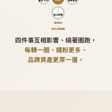
產出 UGC
帶新客來
越滾越大
自己回購
↓
替你說話
↓
自然口碑傳播
四件事互相影響、繞著圈跑，
每轉一圈，鐵粉更多、
品牌資產更厚一層。