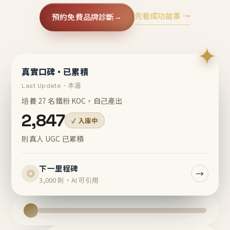
先看成功故事 →
預約免費品牌診斷
→
✦
真實口碑・已累積
Last Update・本週
培養 27 名鐵粉 KOC，自己產出
2,847
✓ 入庫中
則真人 UGC 已累積
下一里程碑
→
◎
3,000 則・AI 可引用