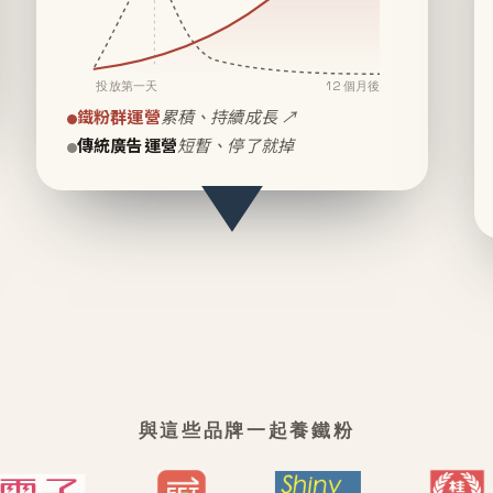
投放第一天
12 個月後
鐵粉群運營
累積、持續成長 ↗
傳統廣告運營
短暫、停了就掉
與這些品牌一起養鐵粉