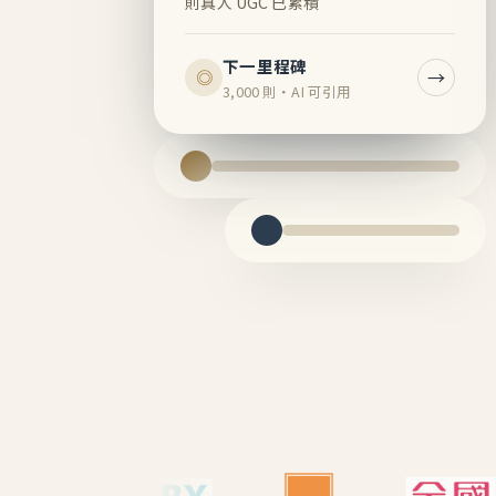
則真人 UGC 已累積
下一里程碑
→
◎
3,000 則・AI 可引用