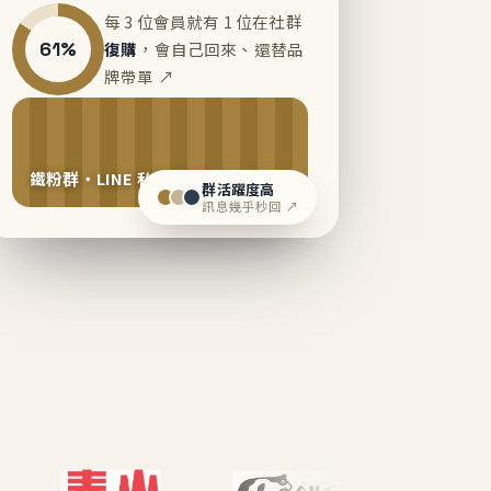
每 3 位會員就有 1 位在社群
61%
復購
，會自己回來、還替品
牌帶單 ↗
鐵粉群・LINE 私域運營中
群活躍度高
訊息幾乎秒回 ↗