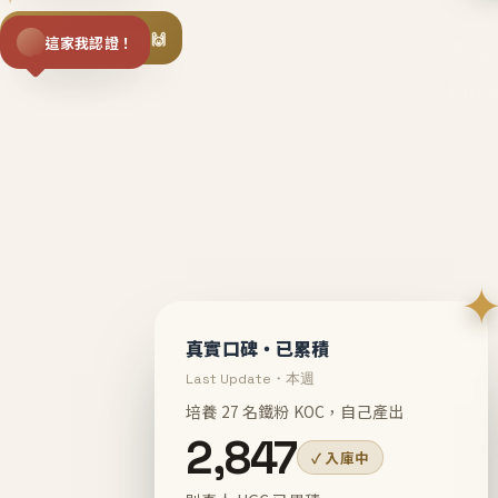
揪同事一起團購 🙌
這家我認證！
不等
En
真實口碑・已累積
Last Update・本週
培養 27 名鐵粉 KOC，自己產出
2,847
✓ 入庫中