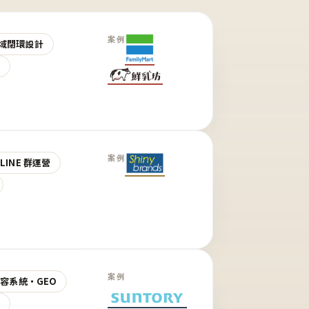
案例
域閉環設計
營
案例
LINE 群運營
案例
 內容系統・GEO
營