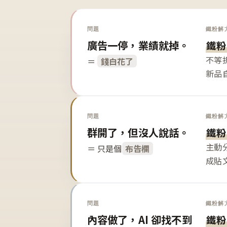
問題
鐵粉解
廣告一停，業績就掉。
鐵粉
不等
＝
錢白花了
新品
問題
鐵粉解
群開了，但沒人說話。
鐵粉
主動
＝ 只是個
布告欄
成貼
問題
鐵粉解
內容做了，AI 卻找不到
鐵粉