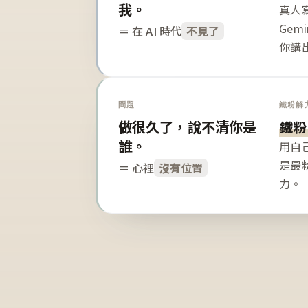
我。
真人寫
Gem
＝ 在 AI 時代
不見了
你講
問題
鐵粉解
做很久了，說不清你是
鐵粉
誰。
用自
是最
＝ 心裡
沒有位置
力。