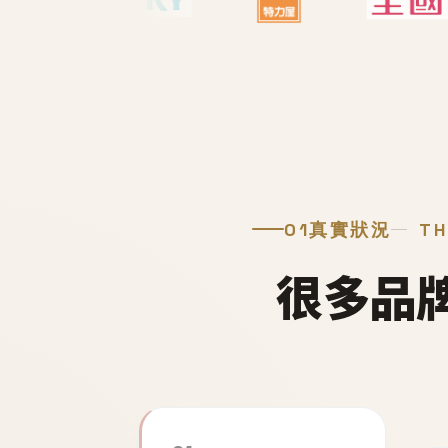
01
真實狀況
TH
很多品