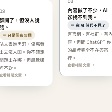
03
內容做了不少，AI
02
卻找不到我。
群開了，但沒人說
＝ 在 AI 時代不見了
話。
有官網、有社群、有
＝ 只是個布告欄
容，但問 ChatGPT 你
貼文丟進黑洞，優惠發
的品牌完全不在答案
出去沒人回。你不確定
裡。
問題出在哪，但感覺哪
查看相關文章 →
裡不對。
查看相關文章 →