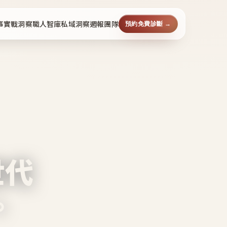
事
實戰洞察
職人智庫
私域洞察週報
團隊
預約免費診斷 →
世代
。