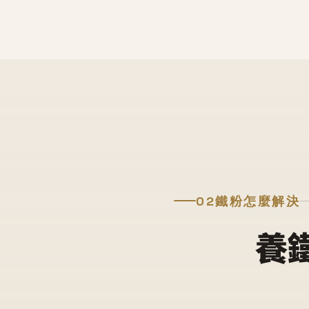
02
鐵粉怎麼解決
養