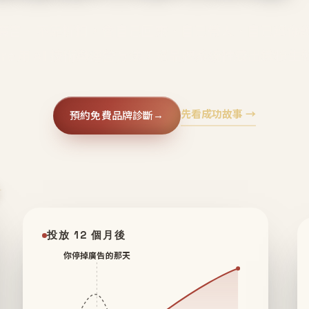
廣告、不靠折扣，會自己回來、自己帶人、自己幫你
core 用 AI 技術與運營方法，幫品牌系統性養出鐵粉生
先看成功故事 →
預約免費品牌診斷
→
✦
投放 12 個月後
你停掉廣告的那天