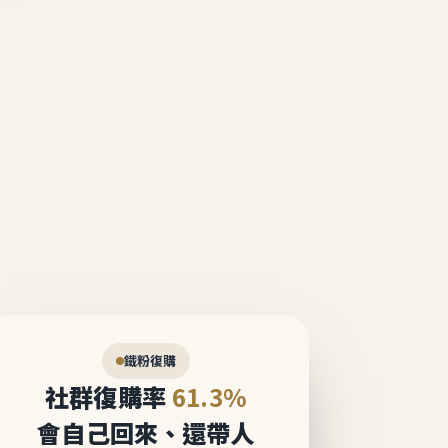
說話。
態圈。
鐵粉復購
社群復購率
61.3%
會自己回來、還帶人