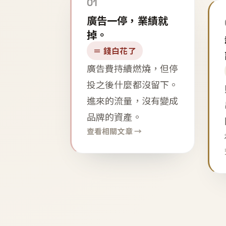
01
廣告一停，業績就
掉。
＝ 錢白花了
廣告費持續燃燒，但停
投之後什麼都沒留下。
進來的流量，沒有變成
品牌的資產。
查看相關文章 →