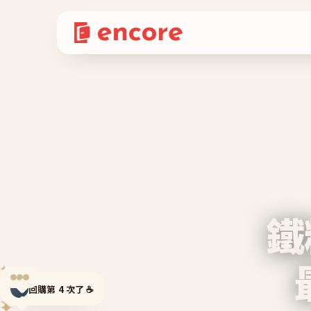
鐵
✦
✦
回購第 4 次了 ☕
✦
✦
✦
✦