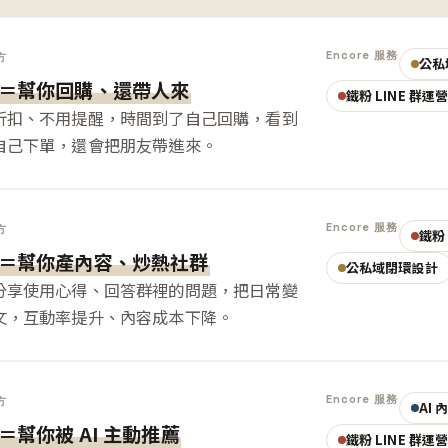
Encore 服務
方
公私
＝幫你回購、還帶人來
鐵粉 LINE 群運
折扣、不用提醒，時間到了自己回購，看到
自己下單，還會把朋友帶進來。
Encore 服務
方
鐵粉 
＝幫你產內容、炒熱社群
公私域閉環設計
分享使用心得、回答群裡的問題，把日常變
文，互動率提升、內容成本下降。
Encore 服務
方
AI
＝幫你被 AI 主動推薦
鐵粉 LINE 群運