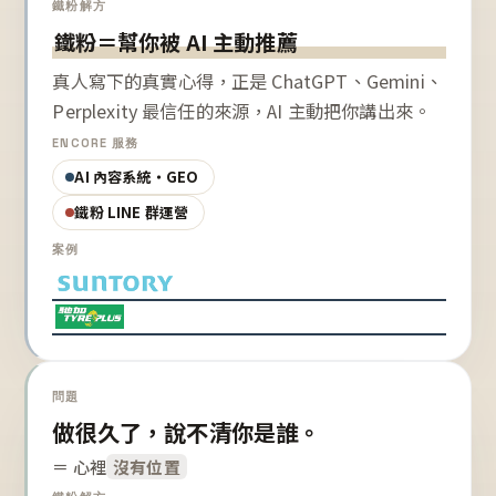
鐵粉解方
鐵粉＝幫你被 AI 主動推薦
真人寫下的真實心得，正是 ChatGPT、Gemini、
Perplexity 最信任的來源，AI 主動把你講出來。
ENCORE 服務
AI 內容系統・GEO
鐵粉 LINE 群運營
案例
問題
做很久了，說不清你是誰。
＝ 心裡
沒有位置