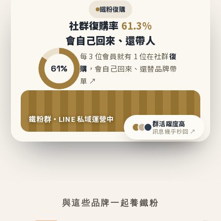
鐵粉復購
社群復購率
61.3%
會自己回來、還帶人
每 3 位會員就有 1 位在社群
復
61%
購
，會自己回來、還替品牌帶
單 ↗
鐵粉群・LINE 私域運營中
群活躍度高
訊息幾乎秒回 ↗
與這些品牌一起養鐵粉