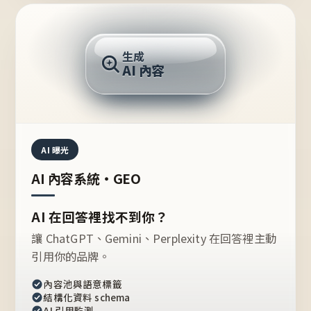
AI 回答
生成
AI 內容
推薦的台灣品牌？
AI 曝光
AI 內容系統・GEO
AI 在回答裡找不到你？
讓 ChatGPT、Gemini、Perplexity 在回答裡主動
引用你的品牌。
內容池與語意標籤
結構化資料 schema
AI 引用監測