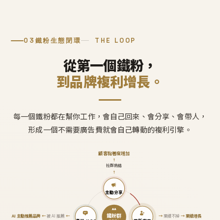
03
鐵粉生態閉環
THE LOOP
從第一個鐵粉，
到品牌複利增長。
每一個鐵粉都在幫你工作，會自己回來、會分享、會帶人，
形成一個不需要廣告費就會自己轉動的複利引擎。
顧客黏著度增加
↑
社群熱絡
↑
主動分享
鐵粉群
AI 主動推薦品牌
←
被 AI 推薦
←
→
業績不掉
→
業績增長