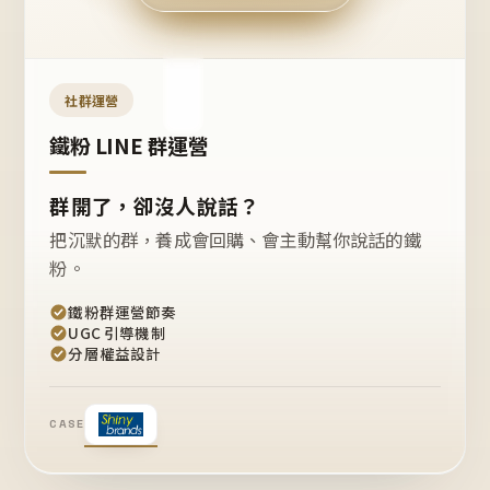
今天
開團
嗎？
推
薦
這
社群運營
款
+1
鐵粉 LINE 群運營
群開了，卻沒人說話？
把沉默的群，養成會回購、會主動幫你說話的鐵
粉。
鐵粉群運營節奏
UGC 引導機制
分層權益設計
CASE