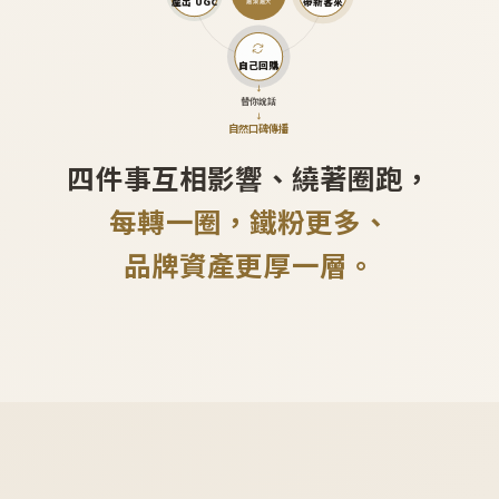
產出 UGC
帶新客來
越滾越大
自己回購
↓
替你說話
↓
自然口碑傳播
四件事互相影響、繞著圈跑，
每轉一圈，鐵粉更多、
品牌資產更厚一層。