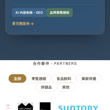
AI 內容系統・GEO
品牌策略健檢
看完整案例
合作夥伴 · PARTNERS
全部
零售通路
食品飲料
美妝保養
保健品
其他