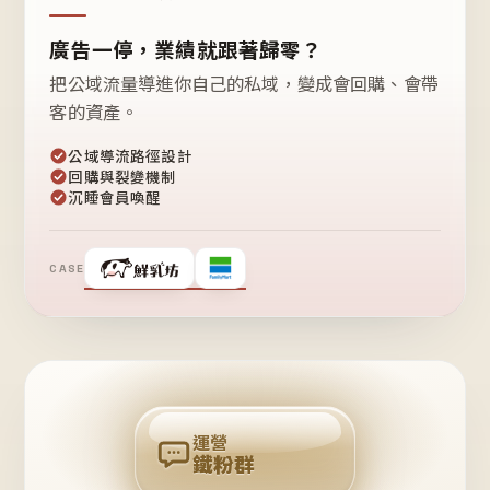
廣告一停，業績就跟著歸零？
把公域流量導進你自己的私域，變成會回購、會帶
客的資產。
公域導流路徑設計
回購與裂變機制
沉睡會員喚醒
CASE
❤
鐵
粉
自
己
揪
團
回
購
運營
鐵粉群