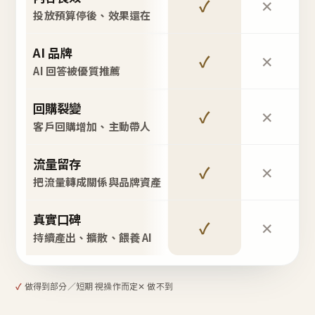
✓
✕
投放預算停後、效果還在
AI 品牌
✓
✕
AI 回答被優質推薦
回購裂變
✓
✕
客戶回購增加、主動帶人
流量留存
✓
✕
把流量轉成關係與品牌資產
真實口碑
✓
✕
持續產出、擴散、餵養 AI
✓
做得到
部分／短期 視操作而定
✕ 做不到