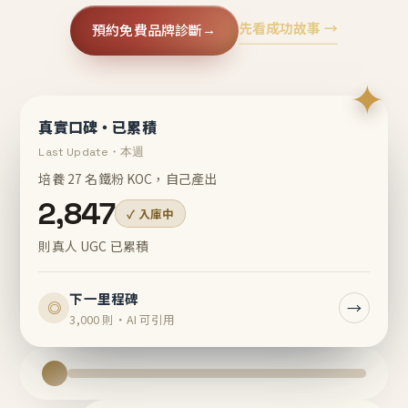
先看成功故事 →
預約免費品牌診斷
→
✦
真實口碑・已累積
Last Update・本週
培養 27 名鐵粉 KOC，自己產出
2,847
✓ 入庫中
則真人 UGC 已累積
下一里程碑
→
◎
3,000 則・AI 可引用