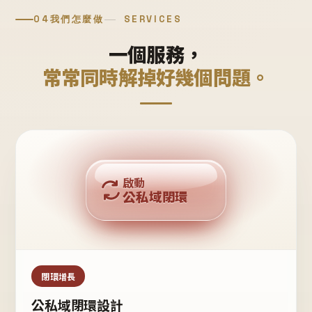
04
我們怎麼做
SERVICES
一個服務，
常常同時解掉好幾個問題。
回購複利
啟動
公私域閉環
私域鐵粉
公域流量
閉環增長
公私域閉環設計