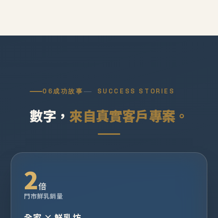
06
成功故事
SUCCESS STORIES
數字，
來自真實客戶專案。
2
倍
門市鮮乳銷量
全家 × 鮮乳坊