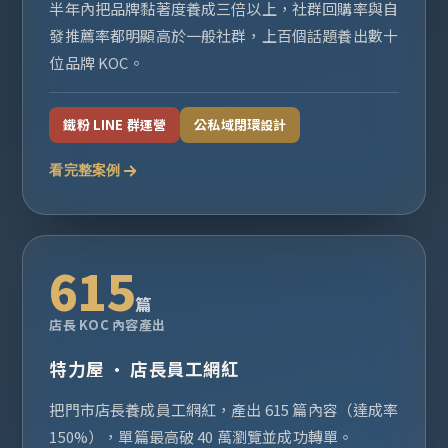
半年內把品牌黏著度養成三倍以上，社群回購率與自
發推薦率都明顯高於一般社群，上百個話題養出數十
位品牌 KOC。
鐵粉 LINE 群運營
公私域閉環設計
看完整案例
615
篇
店長 KOC 內容產出
特力屋 · 店長員工網紅
把門市店長養成員工網紅，產出 615 篇內容（達成率
150%），單篇最高破 40 萬瀏覽並成功轉單。