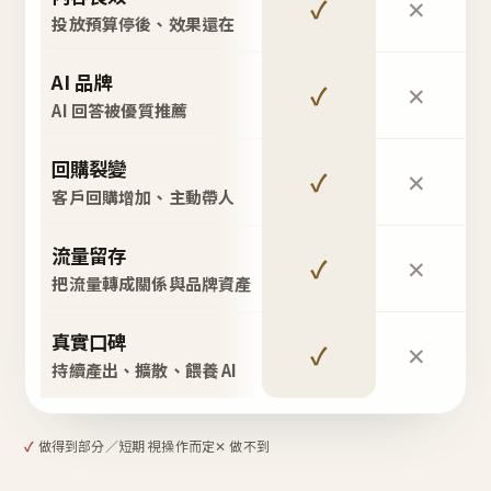
✓
✕
投放預算停後、效果還在
AI 品牌
✓
✕
AI 回答被優質推薦
回購裂變
✓
✕
客戶回購增加、主動帶人
流量留存
✓
✕
把流量轉成關係與品牌資產
真實口碑
✓
✕
持續產出、擴散、餵養 AI
✓
做得到
部分／短期 視操作而定
✕ 做不到