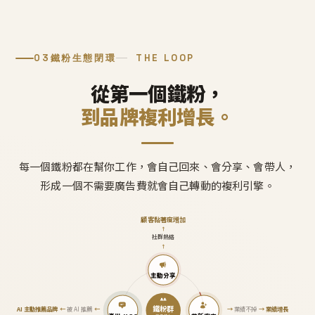
03
鐵粉生態閉環
THE LOOP
從第一個鐵粉，
到品牌複利增長。
每一個鐵粉都在幫你工作，會自己回來、會分享、會帶人，
形成一個不需要廣告費就會自己轉動的複利引擎。
顧客黏著度增加
↑
社群熱絡
↑
主動分享
鐵粉群
AI 主動推薦品牌
←
被 AI 推薦
←
→
業績不掉
→
業績增長