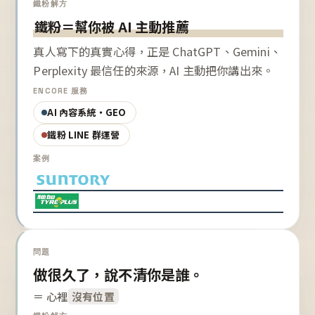
鐵粉解方
鐵粉＝幫你被 AI 主動推薦
真人寫下的真實心得，正是 ChatGPT、Gemini、
Perplexity 最信任的來源，AI 主動把你講出來。
ENCORE 服務
AI 內容系統・GEO
鐵粉 LINE 群運營
案例
問題
做很久了，說不清你是誰。
＝ 心裡
沒有位置