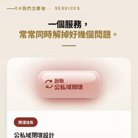
04
我們怎麼做
SERVICES
一個服務，
常常同時解掉好幾個問題。
回購複利
啟動
公私域閉環
私域鐵粉
公域流量
閉環增長
公私域閉環設計