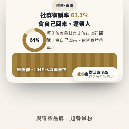
鐵粉復購
社群復購率
61.3%
會自己回來、還帶人
每 3 位會員就有 1 位在社群
復
61%
購
，會自己回來、還替品牌帶
單 ↗
鐵粉群・LINE 私域運營中
群活躍度高
訊息幾乎秒回 ↗
與這些品牌一起養鐵粉