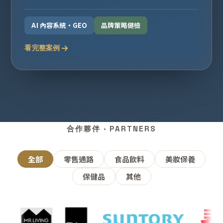
AI 內容系統・GEO
品牌策略健檢
看完整案例
合作夥伴 · PARTNERS
全部
零售通路
食品飲料
美妝保養
保健品
其他