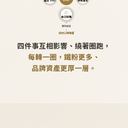
產出 UGC
帶新客來
越滾越大
自己回購
↓
替你說話
↓
自然口碑傳播
四件事互相影響、繞著圈跑，
每轉一圈，鐵粉更多、
品牌資產更厚一層。