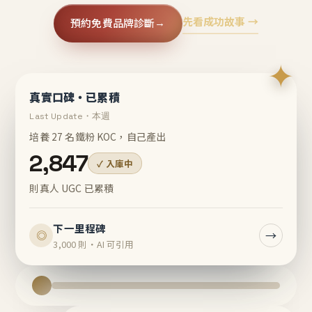
先看成功故事 →
預約免費品牌診斷
→
✦
真實口碑・已累積
Last Update・本週
培養 27 名鐵粉 KOC，自己產出
2,847
✓ 入庫中
則真人 UGC 已累積
下一里程碑
→
◎
3,000 則・AI 可引用