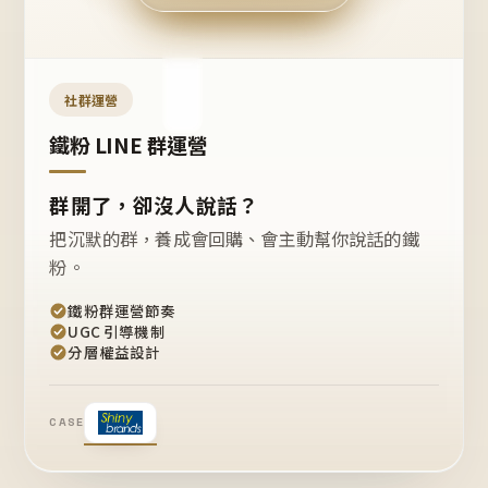
今天
開團
嗎？
推
薦
這
社群運營
款
+1
鐵粉 LINE 群運營
群開了，卻沒人說話？
把沉默的群，養成會回購、會主動幫你說話的鐵
粉。
鐵粉群運營節奏
UGC 引導機制
分層權益設計
CASE