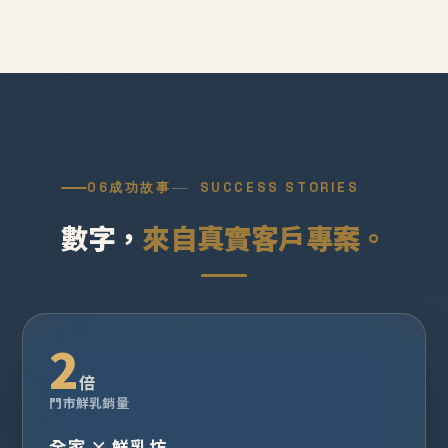
06
成功故事
SUCCESS STORIES
數字，
來自真實客戶專案。
2
倍
門市鮮乳銷量
全家 × 鮮乳坊