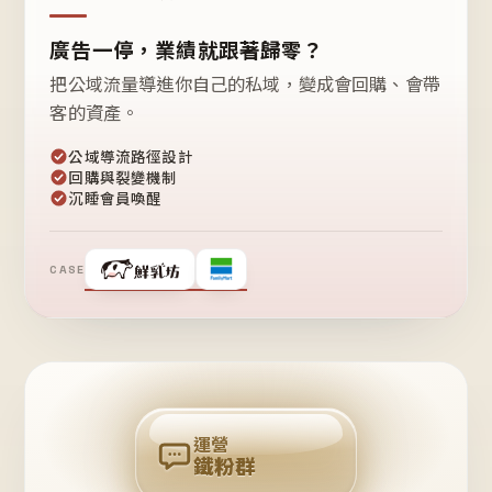
廣告一停，業績就跟著歸零？
把公域流量導進你自己的私域，變成會回購、會帶
客的資產。
公域導流路徑設計
回購與裂變機制
沉睡會員喚醒
CASE
❤
鐵
粉
自
己
揪
團
回
購
運營
鐵粉群