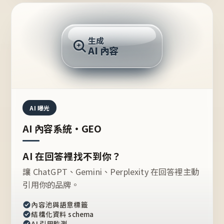
AI 回答
生成
AI 內容
推薦的台灣品牌？
AI 曝光
AI 內容系統・GEO
AI 在回答裡找不到你？
讓 ChatGPT、Gemini、Perplexity 在回答裡主動
引用你的品牌。
內容池與語意標籤
結構化資料 schema
AI 引用監測