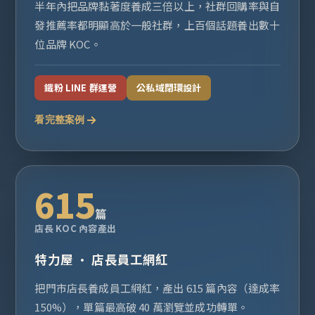
半年內把品牌黏著度養成三倍以上，社群回購率與自
發推薦率都明顯高於一般社群，上百個話題養出數十
位品牌 KOC。
鐵粉 LINE 群運營
公私域閉環設計
看完整案例
615
篇
店長 KOC 內容產出
特力屋 · 店長員工網紅
把門市店長養成員工網紅，產出 615 篇內容（達成率
150%），單篇最高破 40 萬瀏覽並成功轉單。