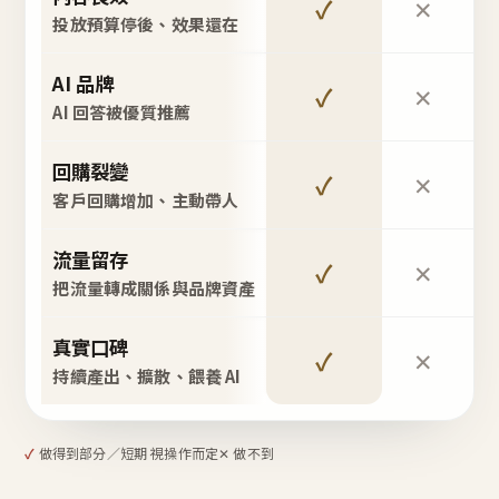
✓
✕
投放預算停後、效果還在
AI 品牌
✓
✕
AI 回答被優質推薦
回購裂變
✓
✕
客戶回購增加、主動帶人
流量留存
✓
✕
把流量轉成關係與品牌資產
真實口碑
✓
✕
持續產出、擴散、餵養 AI
✓
做得到
部分／短期 視操作而定
✕ 做不到