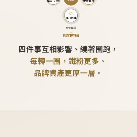
產出 UGC
帶新客來
越滾越大
自己回購
↓
替你說話
↓
自然口碑傳播
四件事互相影響、繞著圈跑，
每轉一圈，鐵粉更多、
品牌資產更厚一層。