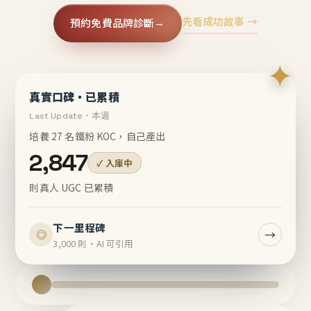
先看成功故事 →
預約免費品牌診斷
→
✦
真實口碑・已累積
Last Update・本週
培養 27 名鐵粉 KOC，自己產出
2,847
✓ 入庫中
則真人 UGC 已累積
下一里程碑
→
◎
3,000 則・AI 可引用