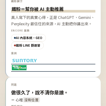
鐵粉解方
鐵粉＝幫你被 AI 主動推薦
真人寫下的真實心得，正是 ChatGPT、Gemini、
Perplexity 最信任的來源，AI 主動把你講出來。
ENCORE 服務
AI 內容系統・GEO
鐵粉 LINE 群運營
案例
問題
做很久了，說不清你是誰。
＝ 心裡
沒有位置