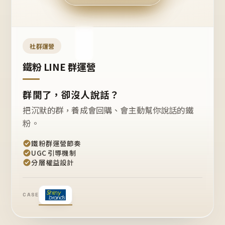
今天
開團
嗎？
推
薦
這
社群運營
款
+1
鐵粉 LINE 群運營
群開了，卻沒人說話？
把沉默的群，養成會回購、會主動幫你說話的鐵
粉。
鐵粉群運營節奏
UGC 引導機制
分層權益設計
CASE