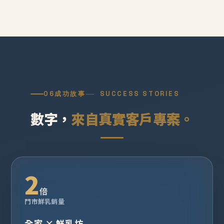
06
成功故事
SUCCESS STORIES
數字，
來自真實客戶專案。
2
倍
門市鮮乳銷量
全家 × 鮮乳坊