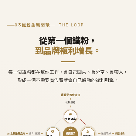
03
鐵粉生態閉環
THE LOOP
從第一個鐵粉，
到品牌複利增長。
每一個鐵粉都在幫你工作，會自己回來、會分享、會帶人，
形成一個不需要廣告費就會自己轉動的複利引擎。
顧客黏著度增加
↑
社群熱絡
↑
主動分享
鐵粉群
AI 主動推薦品牌
←
被 AI 推薦
←
→
業績不掉
→
業績增長