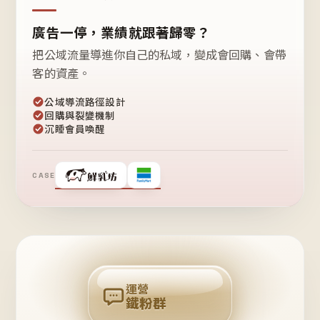
廣告一停，業績就跟著歸零？
把公域流量導進你自己的私域，變成會回購、會帶
客的資產。
公域導流路徑設計
回購與裂變機制
沉睡會員喚醒
CASE
❤
鐵
粉
自
己
揪
團
回
購
運營
鐵粉群