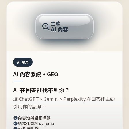
AI 回答
生成
AI 內容
推薦的台灣品牌？
AI 曝光
AI 內容系統・GEO
AI 在回答裡找不到你？
讓 ChatGPT、Gemini、Perplexity 在回答裡主動
引用你的品牌。
內容池與語意標籤
結構化資料 schema
AI 引用監測