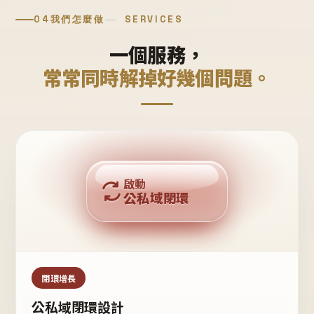
04
我們怎麼做
SERVICES
一個服務，
常常同時解掉好幾個問題。
回購複利
啟動
公私域閉環
私域鐵粉
公域流量
閉環增長
公私域閉環設計