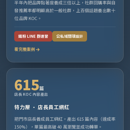
半年內把品牌黏著度養成三倍以上，社群回購率與自
發推薦率都明顯高於一般社群，上百個話題養出數十
位品牌 KOC。
鐵粉 LINE 群運營
公私域閉環設計
看完整案例
615
篇
店長 KOC 內容產出
特力屋 · 店長員工網紅
把門市店長養成員工網紅，產出 615 篇內容（達成率
150%），單篇最高破 40 萬瀏覽並成功轉單。