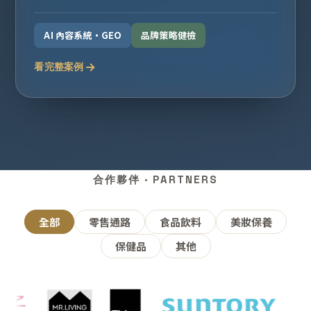
AI 內容系統・GEO
品牌策略健檢
看完整案例
合作夥伴 · PARTNERS
全部
零售通路
食品飲料
美妝保養
保健品
其他