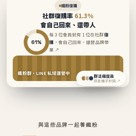
鐵粉復購
社群復購率
61.3%
會自己回來、還帶人
每 3 位會員就有 1 位在社群
復
61%
購
，會自己回來、還替品牌帶
單 ↗
鐵粉群・LINE 私域運營中
群活躍度高
訊息幾乎秒回 ↗
與這些品牌一起養鐵粉