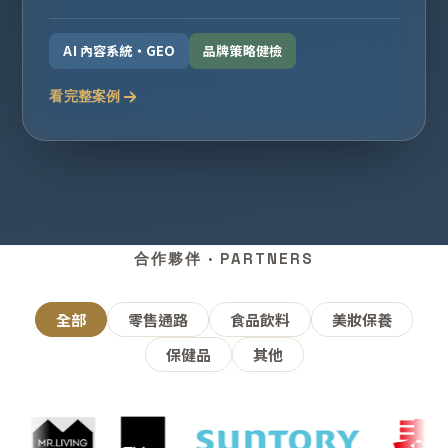
AI 內容系統・GEO
品牌策略健檢
看完整案例
合作夥伴 · PARTNERS
全部
零售通路
食品飲料
美妝保養
保健品
其他