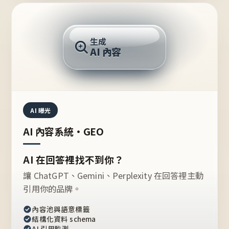
AI 回答
生成
AI 內容
推薦的台灣品牌？
AI 曝光
AI 內容系統・GEO
AI 在回答裡找不到你？
讓 ChatGPT、Gemini、Perplexity 在回答裡主動
引用你的品牌。
內容池與語意標籤
結構化資料 schema
AI 引用監測