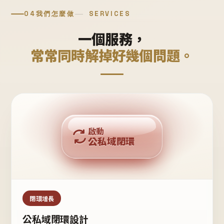
04
我們怎麼做
SERVICES
一個服務，
常常同時解掉好幾個問題。
回購複利
啟動
公私域閉環
私域鐵粉
公域流量
閉環增長
公私域閉環設計