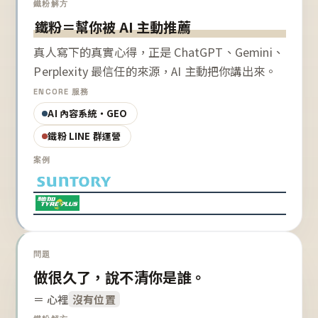
鐵粉解方
鐵粉＝幫你被 AI 主動推薦
真人寫下的真實心得，正是 ChatGPT、Gemini、
Perplexity 最信任的來源，AI 主動把你講出來。
ENCORE 服務
AI 內容系統・GEO
鐵粉 LINE 群運營
案例
問題
做很久了，說不清你是誰。
＝ 心裡
沒有位置