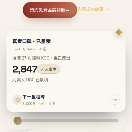
先看成功故事 →
預約免費品牌診斷
→
✦
真實口碑・已累積
Last Update・本週
培養 27 名鐵粉 KOC，自己產出
2,847
✓ 入庫中
則真人 UGC 已累積
下一里程碑
→
◎
3,000 則・AI 可引用