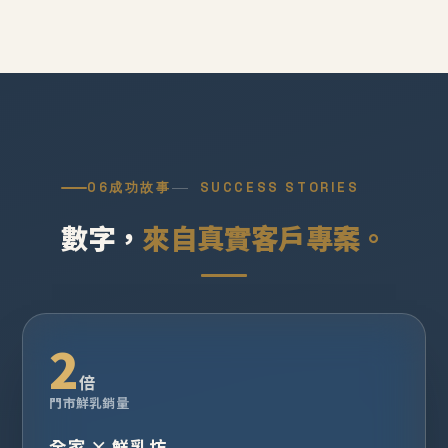
06
成功故事
SUCCESS STORIES
數字，
來自真實客戶專案。
2
倍
門市鮮乳銷量
全家 × 鮮乳坊