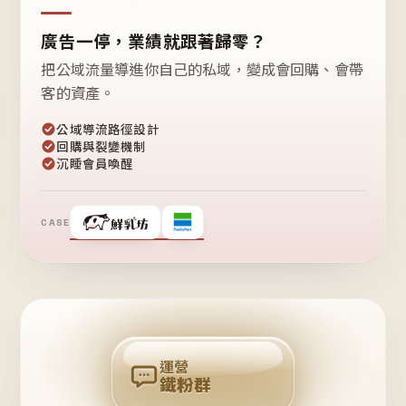
廣告一停，業績就跟著歸零？
把公域流量導進你自己的私域，變成會回購、會帶
客的資產。
公域導流路徑設計
回購與裂變機制
沉睡會員喚醒
CASE
❤
鐵
粉
自
己
揪
團
回
購
運營
鐵粉群