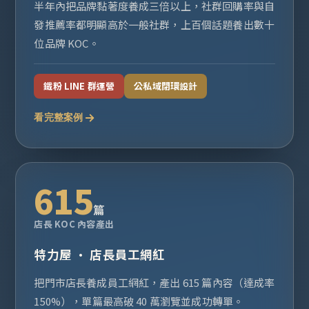
半年內把品牌黏著度養成三倍以上，社群回購率與自
發推薦率都明顯高於一般社群，上百個話題養出數十
位品牌 KOC。
鐵粉 LINE 群運營
公私域閉環設計
看完整案例
615
篇
店長 KOC 內容產出
特力屋 · 店長員工網紅
把門市店長養成員工網紅，產出 615 篇內容（達成率
150%），單篇最高破 40 萬瀏覽並成功轉單。