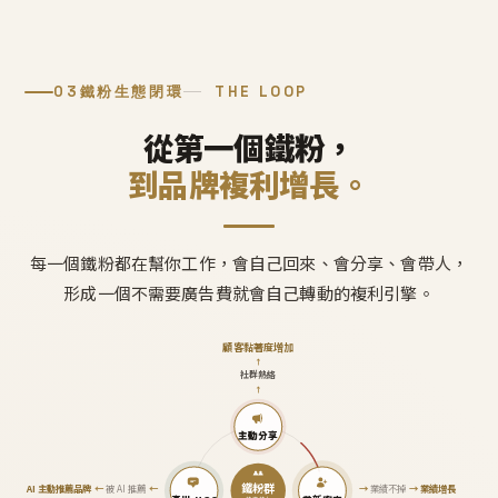
03
鐵粉生態閉環
THE LOOP
從第一個鐵粉，
到品牌複利增長。
每一個鐵粉都在幫你工作，會自己回來、會分享、會帶人，
形成一個不需要廣告費就會自己轉動的複利引擎。
顧客黏著度增加
↑
社群熱絡
↑
主動分享
鐵粉群
AI 主動推薦品牌
←
被 AI 推薦
←
→
業績不掉
→
業績增長