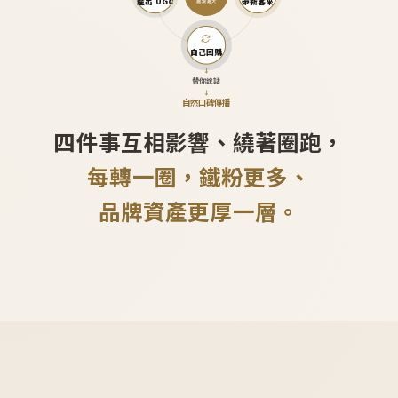
產出 UGC
帶新客來
越滾越大
自己回購
↓
替你說話
↓
自然口碑傳播
四件事互相影響、繞著圈跑，
每轉一圈，鐵粉更多、
品牌資產更厚一層。