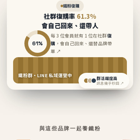
鐵粉復購
社群復購率
61.3%
會自己回來、還帶人
每 3 位會員就有 1 位在社群
復
61%
購
，會自己回來、還替品牌帶
單 ↗
鐵粉群・LINE 私域運營中
群活躍度高
訊息幾乎秒回 ↗
與這些品牌一起養鐵粉