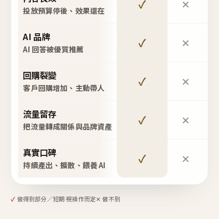
✓
✕
投放預算停後、效果還在
AI 品牌
✓
✕
AI 回答被優質推薦
回購裂變
✓
✕
客戶回購增加、主動帶人
流量留存
✓
✕
把流量轉成關係與品牌資產
真實口碑
✓
✕
持續產出、擴散、餵養 AI
✓
做得到
部分／短期 視操作而定
✕ 做不到