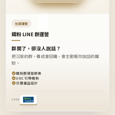
今天
開團
嗎？
推
薦
這
社群運營
款
+1
鐵粉 LINE 群運營
群開了，卻沒人說話？
把沉默的群，養成會回購、會主動幫你說話的鐵
粉。
鐵粉群運營節奏
UGC 引導機制
分層權益設計
CASE