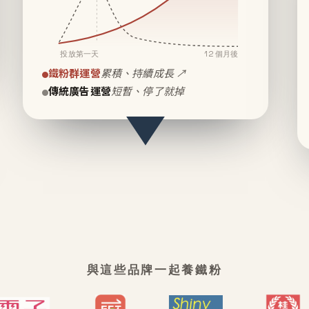
投放第一天
12 個月後
鐵粉群運營
累積、持續成長 ↗
傳統廣告運營
短暫、停了就掉
與這些品牌一起養鐵粉