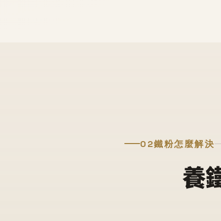
02
鐵粉怎麼解決
養