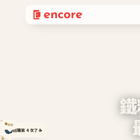
鐵
✦
回購第 4 次了 ☕
✦
✦