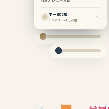
則真人 UGC 已累積
下一里程碑
→
◎
3,000 則・AI 可引用