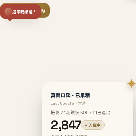
揪同事一起團購 🙌
這家我認證！
不等
En
真實口碑・已累積
Last Update・本週
培養 27 名鐵粉 KOC，自己產出
2,847
✓ 入庫中