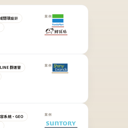
案例
域閉環設計
營
案例
LINE 群運營
案例
 內容系統・GEO
營