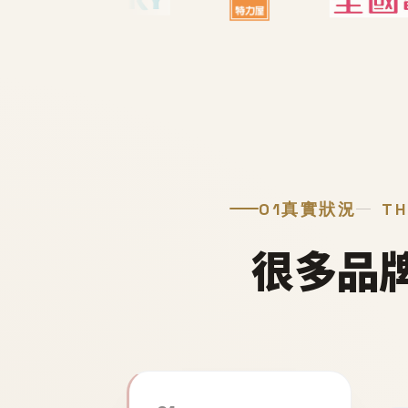
01
真實狀況
TH
很多品