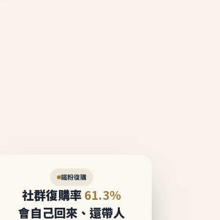
說話。
態圈。
鐵粉復購
社群復購率
61.3%
會自己回來、還帶人