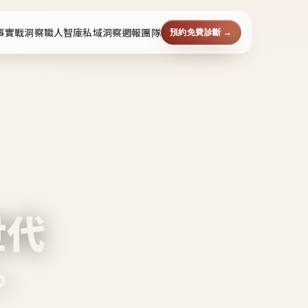
事
實戰洞察
職人智庫
私域洞察週報
團隊
預約免費診斷 →
世代
。