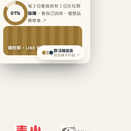
每 3 位會員就有 1 位在社群
61%
復購
，會自己回來、還替品
牌帶單 ↗
鐵粉群・LINE 私域運營中
群活躍度高
訊息幾乎秒回 ↗