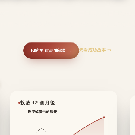
廣告、不靠折扣，會自己回來、自己帶人、自己幫你
core 用 AI 技術與運營方法，幫品牌系統性養出鐵粉生
先看成功故事 →
預約免費品牌診斷
→
✦
投放 12 個月後
你停掉廣告的那天