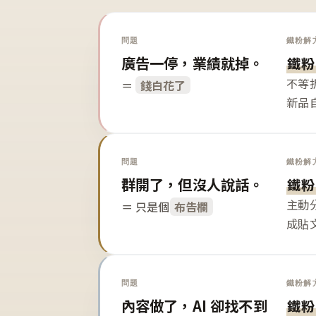
問題
鐵粉解
廣告一停，業績就掉。
鐵粉
不等
＝
錢白花了
新品
問題
鐵粉解
群開了，但沒人說話。
鐵粉
主動
＝ 只是個
布告欄
成貼
問題
鐵粉解
內容做了，AI 卻找不到
鐵粉