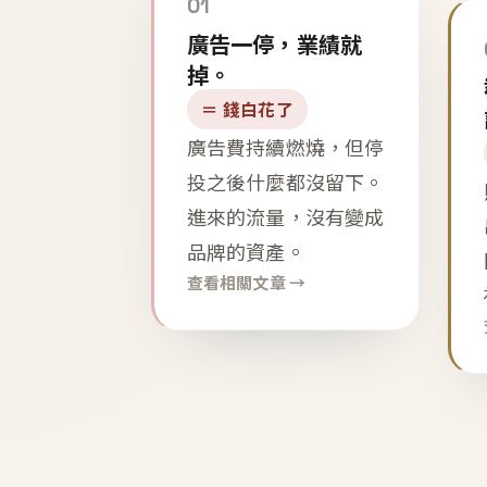
01
廣告一停，業績就
掉。
＝ 錢白花了
廣告費持續燃燒，但停
投之後什麼都沒留下。
進來的流量，沒有變成
品牌的資產。
查看相關文章 →