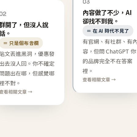
03
內容做了不少，AI
02
卻找不到我。
群開了，但沒人說
＝ 在 AI 時代不見了
話。
有官網、有社群、有
＝ 只是個布告欄
容，但問 ChatGPT 你
貼文丟進黑洞，優惠發
的品牌完全不在答案
出去沒人回。你不確定
裡。
問題出在哪，但感覺哪
查看相關文章 →
裡不對。
查看相關文章 →