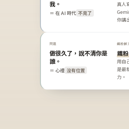
我。
真人寫
Gem
＝ 在 AI 時代
不見了
你講
問題
鐵粉解
做很久了，說不清你是
鐵粉
誰。
用自
是最
＝ 心裡
沒有位置
力。