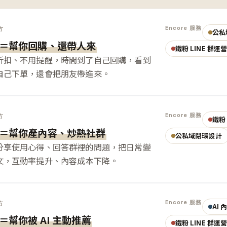
Encore 服務
方
公私
＝幫你回購、還帶人來
鐵粉 LINE 群運
折扣、不用提醒，時間到了自己回購，看到
自己下單，還會把朋友帶進來。
Encore 服務
方
鐵粉 
＝幫你產內容、炒熱社群
公私域閉環設計
分享使用心得、回答群裡的問題，把日常變
文，互動率提升、內容成本下降。
Encore 服務
方
AI
＝幫你被 AI 主動推薦
鐵粉 LINE 群運