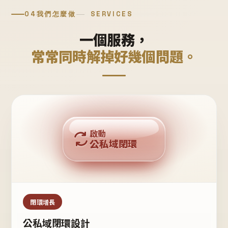
04
我們怎麼做
SERVICES
一個服務，
常常同時解掉好幾個問題。
回購複利
啟動
公私域閉環
私域鐵粉
公域流量
閉環增長
公私域閉環設計