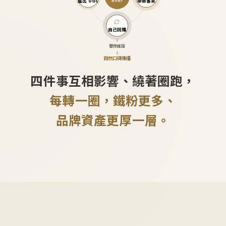
產出 UGC
帶新客來
越滾越大
自己回購
↓
替你說話
↓
自然口碑傳播
四件事互相影響、繞著圈跑，
每轉一圈，鐵粉更多、
品牌資產更厚一層。