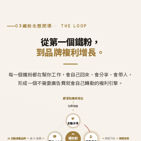
03
鐵粉生態閉環
THE LOOP
從第一個鐵粉，
到品牌複利增長。
每一個鐵粉都在幫你工作，會自己回來、會分享、會帶人，
形成一個不需要廣告費就會自己轉動的複利引擎。
顧客黏著度增加
↑
社群熱絡
↑
主動分享
鐵粉群
AI 主動推薦品牌
←
被 AI 推薦
←
→
業績不掉
→
業績增長