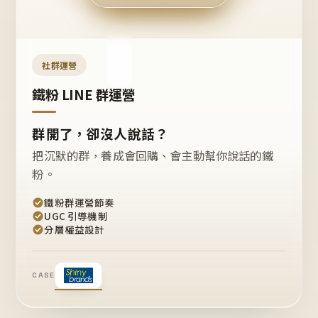
今天
開團
嗎？
推
薦
這
社群運營
款
+1
鐵粉 LINE 群運營
群開了，卻沒人說話？
把沉默的群，養成會回購、會主動幫你說話的鐵
粉。
鐵粉群運營節奏
UGC 引導機制
分層權益設計
CASE