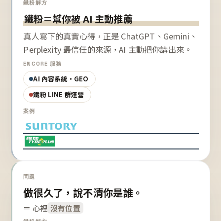
鐵粉解方
鐵粉＝幫你被 AI 主動推薦
真人寫下的真實心得，正是 ChatGPT、Gemini、
Perplexity 最信任的來源，AI 主動把你講出來。
ENCORE 服務
AI 內容系統・GEO
鐵粉 LINE 群運營
案例
問題
做很久了，說不清你是誰。
＝ 心裡
沒有位置