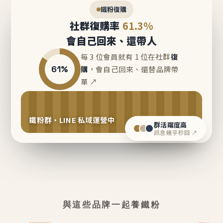
鐵粉復購
社群復購率
61.3%
會自己回來、還帶人
每 3 位會員就有 1 位在社群
復
61%
購
，會自己回來、還替品牌帶
單 ↗
鐵粉群・LINE 私域運營中
群活躍度高
訊息幾乎秒回 ↗
與這些品牌一起養鐵粉