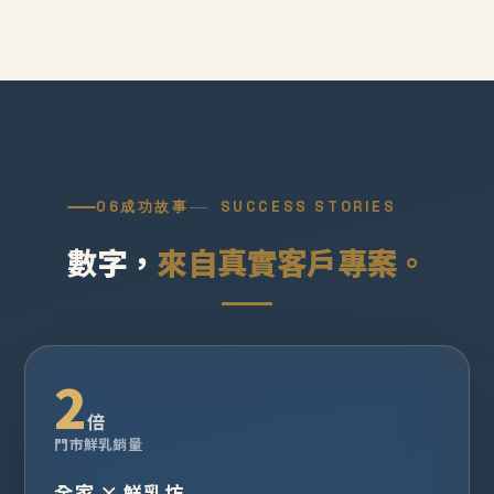
06
成功故事
SUCCESS STORIES
數字，
來自真實客戶專案。
2
倍
門市鮮乳銷量
全家 × 鮮乳坊