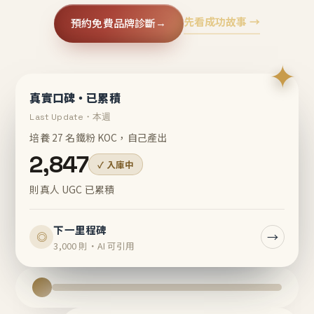
先看成功故事 →
預約免費品牌診斷
→
✦
真實口碑・已累積
Last Update・本週
培養 27 名鐵粉 KOC，自己產出
2,847
✓ 入庫中
則真人 UGC 已累積
下一里程碑
→
◎
3,000 則・AI 可引用