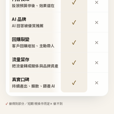
✓
✕
投放預算停後、效果還在
AI 品牌
✓
✕
AI 回答被優質推薦
回購裂變
✓
✕
客戶回購增加、主動帶人
流量留存
✓
✕
把流量轉成關係與品牌資產
真實口碑
✓
✕
持續產出、擴散、餵養 AI
✓
做得到
部分／短期 視操作而定
✕ 做不到