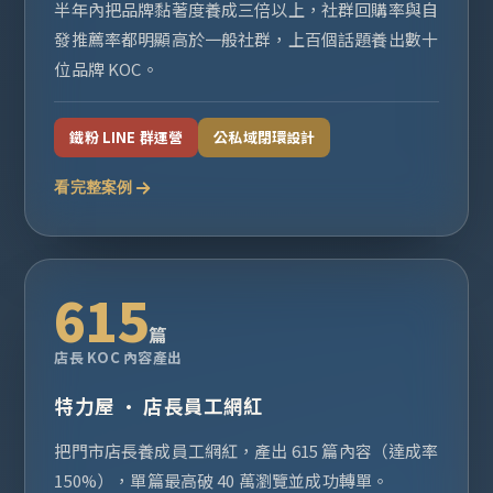
半年內把品牌黏著度養成三倍以上，社群回購率與自
發推薦率都明顯高於一般社群，上百個話題養出數十
位品牌 KOC。
鐵粉 LINE 群運營
公私域閉環設計
看完整案例
615
篇
店長 KOC 內容產出
特力屋 · 店長員工網紅
把門市店長養成員工網紅，產出 615 篇內容（達成率
150%），單篇最高破 40 萬瀏覽並成功轉單。