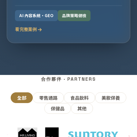
AI 內容系統・GEO
品牌策略健檢
看完整案例
合作夥伴 · PARTNERS
全部
零售通路
食品飲料
美妝保養
保健品
其他