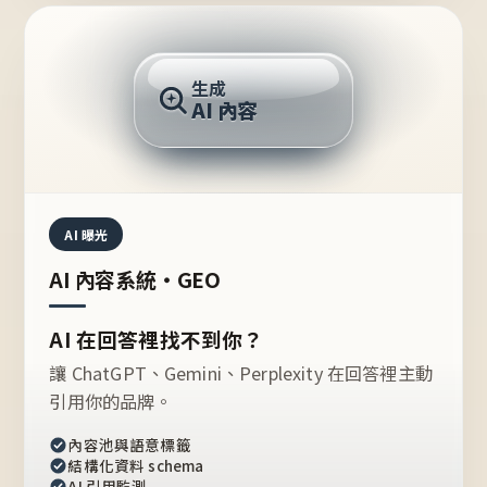
AI 回答
生成
AI 內容
推薦的台灣品牌？
AI 曝光
AI 內容系統・GEO
AI 在回答裡找不到你？
讓 ChatGPT、Gemini、Perplexity 在回答裡主動
引用你的品牌。
內容池與語意標籤
結構化資料 schema
AI 引用監測