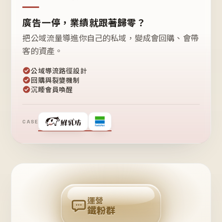
廣告一停，業績就跟著歸零？
把公域流量導進你自己的私域，變成會回購、會帶
客的資產。
公域導流路徑設計
回購與裂變機制
沉睡會員喚醒
CASE
❤
鐵
粉
自
己
揪
團
回
購
運營
鐵粉群