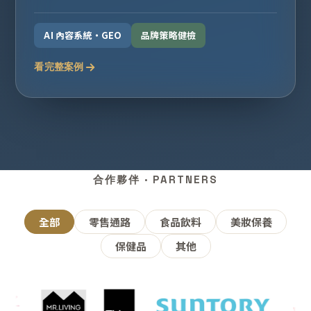
AI 內容系統・GEO
品牌策略健檢
看完整案例
合作夥伴 · PARTNERS
全部
零售通路
食品飲料
美妝保養
保健品
其他