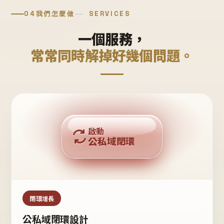
04
我們怎麼做
SERVICES
一個服務，
常常同時解掉好幾個問題。
回購複利
啟動
公私域閉環
私域鐵粉
公域流量
閉環增長
公私域閉環設計