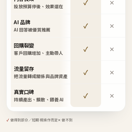
✓
✕
投放預算停後、效果還在
AI 品牌
✓
✕
AI 回答被優質推薦
回購裂變
✓
✕
客戶回購增加、主動帶人
流量留存
✓
✕
把流量轉成關係與品牌資產
真實口碑
✓
✕
持續產出、擴散、餵養 AI
✓
做得到
部分／短期 視操作而定
✕ 做不到