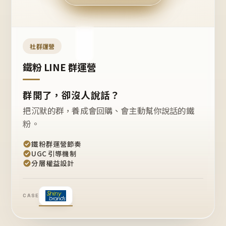
今天
開團
嗎？
推
薦
這
社群運營
款
+1
鐵粉 LINE 群運營
群開了，卻沒人說話？
把沉默的群，養成會回購、會主動幫你說話的鐵
粉。
鐵粉群運營節奏
UGC 引導機制
分層權益設計
CASE