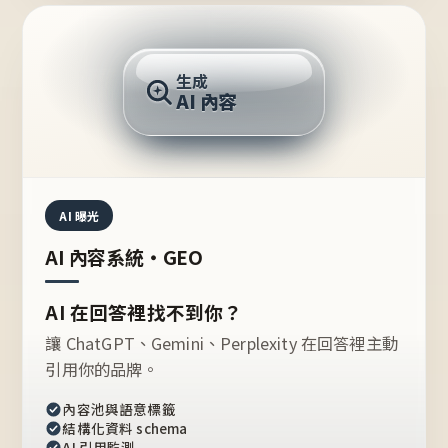
AI 回答
生成
AI 內容
推薦的台灣品牌？
AI 曝光
AI 內容系統・GEO
AI 在回答裡找不到你？
讓 ChatGPT、Gemini、Perplexity 在回答裡主動
引用你的品牌。
內容池與語意標籤
結構化資料 schema
AI 引用監測