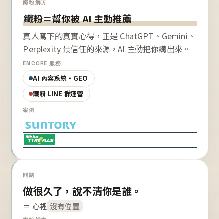
鐵粉解方
鐵粉＝幫你被 AI 主動推薦
真人寫下的真實心得，正是 ChatGPT、Gemini、
Perplexity 最信任的來源，AI 主動把你講出來。
ENCORE 服務
AI 內容系統・GEO
鐵粉 LINE 群運營
案例
問題
做很久了，說不清你是誰。
＝ 心裡
沒有位置