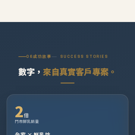
06
成功故事
SUCCESS STORIES
數字，
來自真實客戶專案。
2
倍
門市鮮乳銷量
全家 × 鮮乳坊