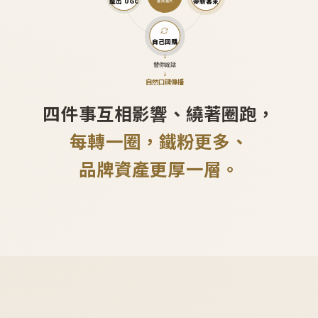
產出 UGC
帶新客來
越滾越大
自己回購
↓
替你說話
↓
自然口碑傳播
四件事互相影響、繞著圈跑，
每轉一圈，鐵粉更多、
品牌資產更厚一層。