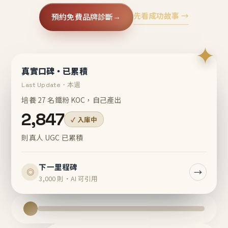
先看成功故事 →
預約免費品牌診斷
→
✦
真實口碑・已累積
Last Update・本週
培養 27 名鐵粉 KOC，自己產出
2,847
✓ 入庫中
則真人 UGC 已累積
下一里程碑
→
◎
3,000 則・AI 可引用