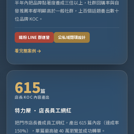
半年內把品牌黏著度養成三倍以上，社群回購率與自
發推薦率都明顯高於一般社群，上百個話題養出數十
位品牌 KOC。
鐵粉 LINE 群運營
公私域閉環設計
看完整案例
615
篇
店長 KOC 內容產出
特力屋 · 店長員工網紅
把門市店長養成員工網紅，產出 615 篇內容（達成率
150%），單篇最高破 40 萬瀏覽並成功轉單。