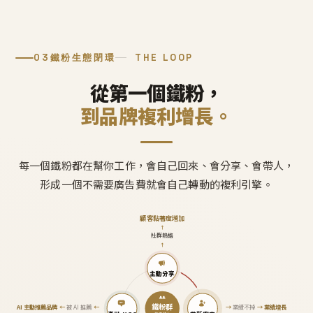
03
鐵粉生態閉環
THE LOOP
從第一個鐵粉，
到品牌複利增長。
每一個鐵粉都在幫你工作，會自己回來、會分享、會帶人，
形成一個不需要廣告費就會自己轉動的複利引擎。
顧客黏著度增加
↑
社群熱絡
↑
主動分享
鐵粉群
AI 主動推薦品牌
←
被 AI 推薦
←
→
業績不掉
→
業績增長