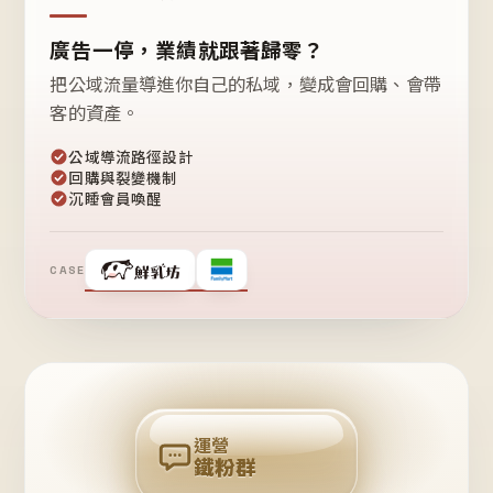
廣告一停，業績就跟著歸零？
把公域流量導進你自己的私域，變成會回購、會帶
客的資產。
公域導流路徑設計
回購與裂變機制
沉睡會員喚醒
CASE
❤
鐵
粉
自
己
揪
團
回
購
運營
鐵粉群