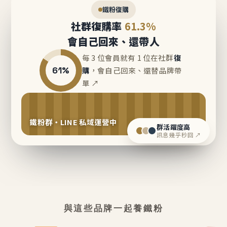
鐵粉復購
社群復購率
61.3%
會自己回來、還帶人
每 3 位會員就有 1 位在社群
復
61%
購
，會自己回來、還替品牌帶
單 ↗
鐵粉群・LINE 私域運營中
群活躍度高
訊息幾乎秒回 ↗
與這些品牌一起養鐵粉