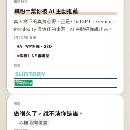
鐵粉解方
鐵粉＝幫你被 AI 主動推薦
真人寫下的真實心得，正是 ChatGPT、Gemini、
Perplexity 最信任的來源，AI 主動把你講出來。
ENCORE 服務
AI 內容系統・GEO
鐵粉 LINE 群運營
案例
問題
做很久了，說不清你是誰。
＝ 心裡
沒有位置