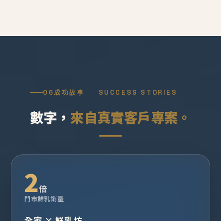
06
成功故事
SUCCESS STORIES
數字，
來自真實客戶專案。
2
倍
門市鮮乳銷量
全家 × 鮮乳坊