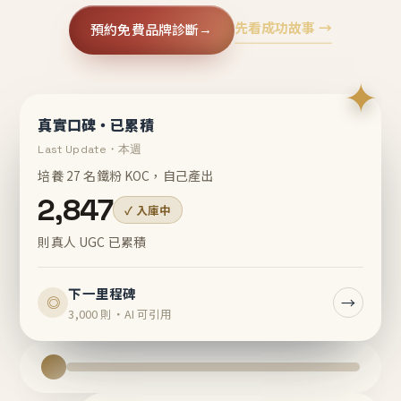
先看成功故事 →
預約免費品牌診斷
→
✦
真實口碑・已累積
Last Update・本週
培養 27 名鐵粉 KOC，自己產出
2,847
✓ 入庫中
則真人 UGC 已累積
下一里程碑
→
◎
3,000 則・AI 可引用