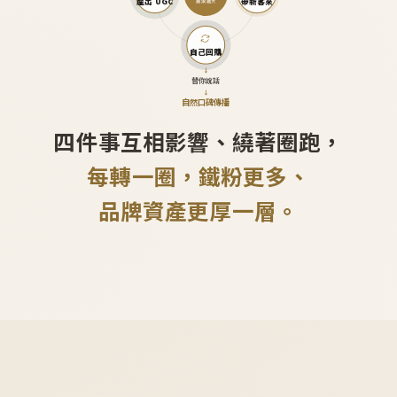
產出 UGC
帶新客來
越滾越大
自己回購
↓
替你說話
↓
自然口碑傳播
四件事互相影響、繞著圈跑，
每轉一圈，鐵粉更多、
品牌資產更厚一層。