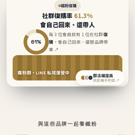
鐵粉復購
社群復購率
61.3%
會自己回來、還帶人
每 3 位會員就有 1 位在社群
復
61%
購
，會自己回來、還替品牌帶
單 ↗
鐵粉群・LINE 私域運營中
群活躍度高
訊息幾乎秒回 ↗
與這些品牌一起養鐵粉