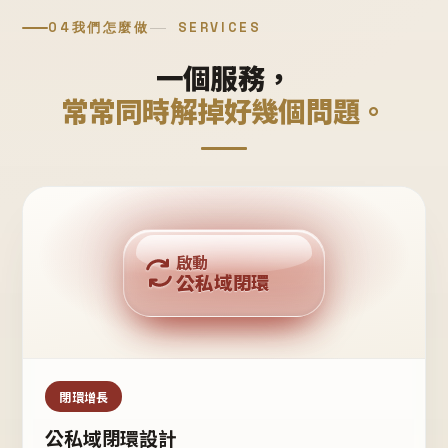
04
我們怎麼做
SERVICES
一個服務，
常常同時解掉好幾個問題。
回購複利
啟動
公私域閉環
私域鐵粉
公域流量
閉環增長
公私域閉環設計