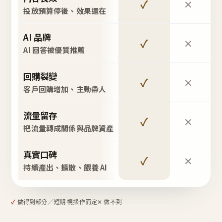
✓
✕
投放預算停後、效果還在
AI 品牌
✓
✕
AI 回答被優質推薦
回購裂變
✓
✕
客戶回購增加、主動帶人
流量留存
✓
✕
把流量轉成關係與品牌資產
真實口碑
✓
✕
持續產出、擴散、餵養 AI
✓
做得到
部分／短期 視操作而定
✕ 做不到