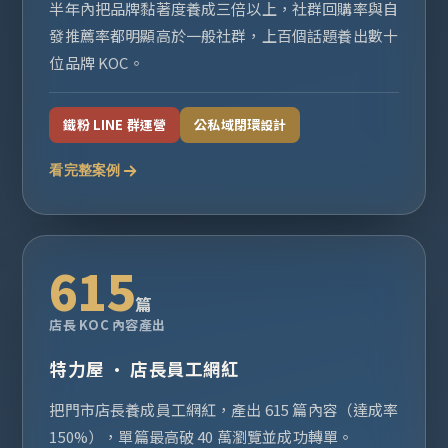
半年內把品牌黏著度養成三倍以上，社群回購率與自
發推薦率都明顯高於一般社群，上百個話題養出數十
位品牌 KOC。
鐵粉 LINE 群運營
公私域閉環設計
看完整案例
615
篇
店長 KOC 內容產出
特力屋 · 店長員工網紅
把門市店長養成員工網紅，產出 615 篇內容（達成率
150%），單篇最高破 40 萬瀏覽並成功轉單。