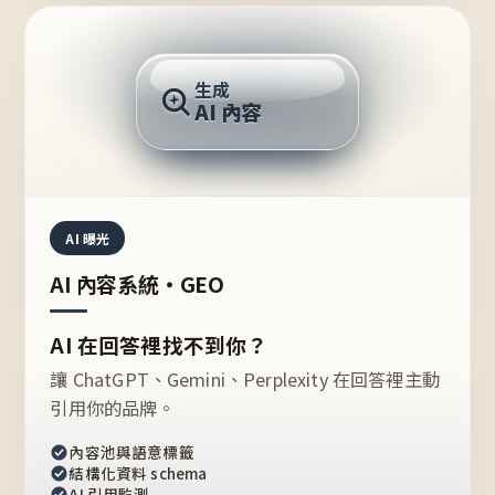
AI 回答
生成
AI 內容
推薦的台灣品牌？
AI 曝光
AI 內容系統・GEO
AI 在回答裡找不到你？
讓 ChatGPT、Gemini、Perplexity 在回答裡主動
引用你的品牌。
內容池與語意標籤
結構化資料 schema
AI 引用監測