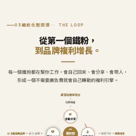
03
鐵粉生態閉環
THE LOOP
從第一個鐵粉，
到品牌複利增長。
每一個鐵粉都在幫你工作，會自己回來、會分享、會帶人，
形成一個不需要廣告費就會自己轉動的複利引擎。
顧客黏著度增加
↑
社群熱絡
↑
主動分享
鐵粉群
AI 主動推薦品牌
←
被 AI 推薦
←
→
業績不掉
→
業績增長