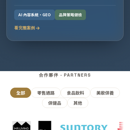
AI 內容系統・GEO
品牌策略健檢
看完整案例
合作夥伴 · PARTNERS
全部
零售通路
食品飲料
美妝保養
保健品
其他