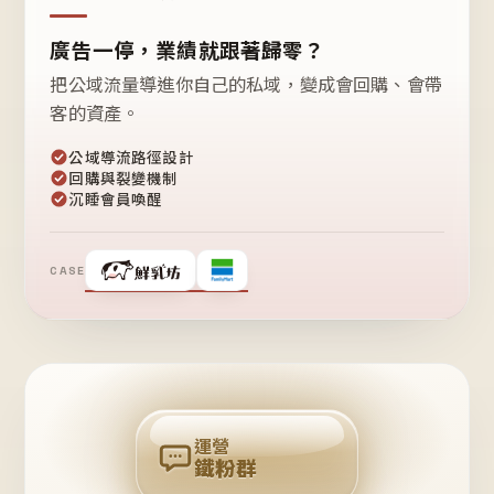
廣告一停，業績就跟著歸零？
把公域流量導進你自己的私域，變成會回購、會帶
客的資產。
公域導流路徑設計
回購與裂變機制
沉睡會員喚醒
CASE
❤
鐵
粉
自
己
揪
團
回
購
運營
鐵粉群