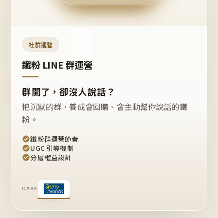
今天
開團
嗎？
推
薦
這
社群運營
款
+1
鐵粉 LINE 群運營
群開了，卻沒人說話？
把沉默的群，養成會回購、會主動幫你說話的鐵
粉。
鐵粉群運營節奏
UGC 引導機制
分層權益設計
CASE