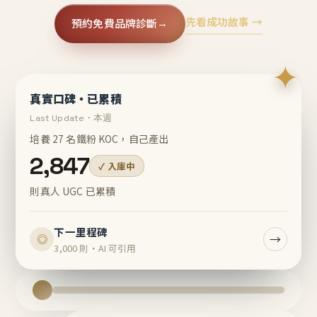
先看成功故事 →
預約免費品牌診斷
→
✦
真實口碑・已累積
Last Update・本週
培養 27 名鐵粉 KOC，自己產出
2,847
✓ 入庫中
則真人 UGC 已累積
下一里程碑
→
◎
3,000 則・AI 可引用