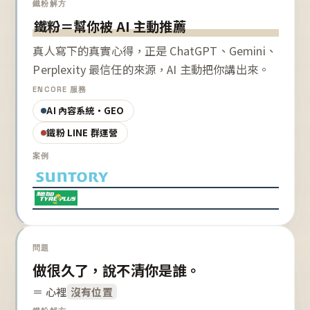
鐵粉解方
鐵粉＝幫你被 AI 主動推薦
真人寫下的真實心得，正是 ChatGPT、Gemini、
Perplexity 最信任的來源，AI 主動把你講出來。
ENCORE 服務
AI 內容系統・GEO
鐵粉 LINE 群運營
案例
問題
做很久了，說不清你是誰。
＝ 心裡
沒有位置