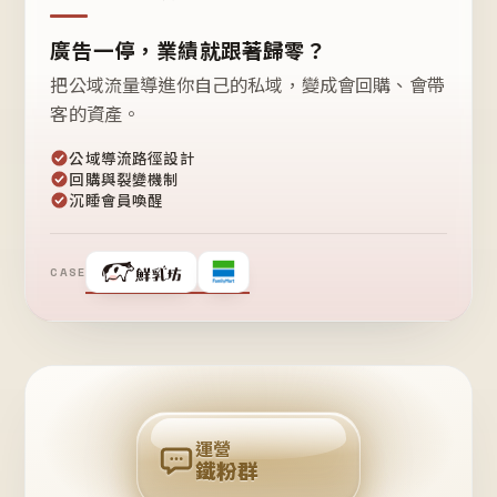
廣告一停，業績就跟著歸零？
把公域流量導進你自己的私域，變成會回購、會帶
客的資產。
公域導流路徑設計
回購與裂變機制
沉睡會員喚醒
CASE
❤
鐵
粉
自
己
揪
團
回
購
運營
鐵粉群