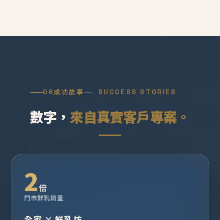
06
成功故事
SUCCESS STORIES
數字，
來自真實客戶專案。
2
倍
門市鮮乳銷量
全家 × 鮮乳坊