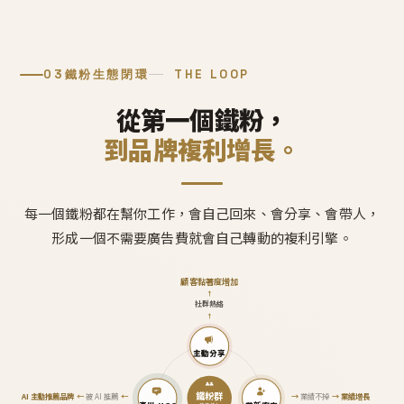
03
鐵粉生態閉環
THE LOOP
從第一個鐵粉，
到品牌複利增長。
每一個鐵粉都在幫你工作，會自己回來、會分享、會帶人，
形成一個不需要廣告費就會自己轉動的複利引擎。
顧客黏著度增加
↑
社群熱絡
↑
主動分享
鐵粉群
AI 主動推薦品牌
←
被 AI 推薦
←
→
業績不掉
→
業績增長