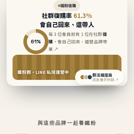
鐵粉復購
社群復購率
61.3%
會自己回來、還帶人
每 3 位會員就有 1 位在社群
復
61%
購
，會自己回來、還替品牌帶
單 ↗
鐵粉群・LINE 私域運營中
群活躍度高
訊息幾乎秒回 ↗
與這些品牌一起養鐵粉