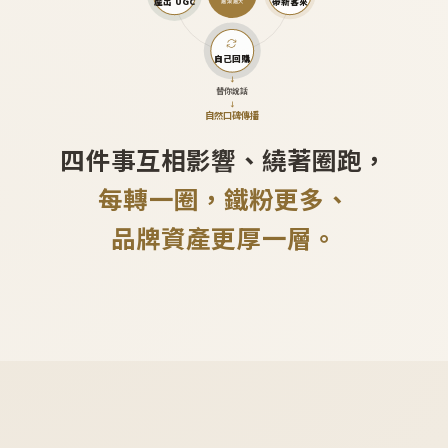
產出 UGC
帶新客來
越滾越大
自己回購
↓
替你說話
↓
自然口碑傳播
四件事互相影響、繞著圈跑，
每轉一圈，鐵粉更多、
品牌資產更厚一層。