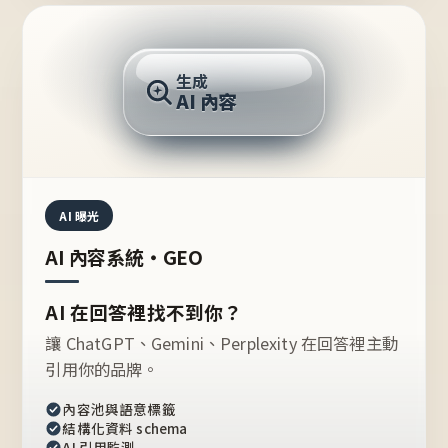
AI 回答
生成
AI 內容
推薦的台灣品牌？
AI 曝光
AI 內容系統・GEO
AI 在回答裡找不到你？
讓 ChatGPT、Gemini、Perplexity 在回答裡主動
引用你的品牌。
內容池與語意標籤
結構化資料 schema
AI 引用監測