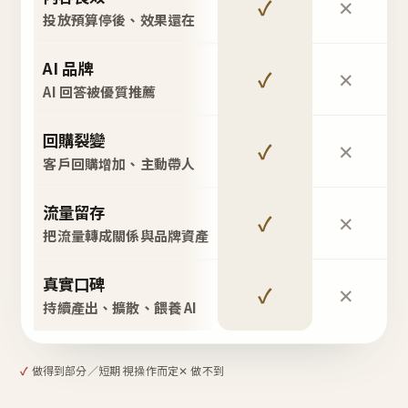
✓
✕
投放預算停後、效果還在
AI 品牌
✓
✕
AI 回答被優質推薦
回購裂變
✓
✕
客戶回購增加、主動帶人
流量留存
✓
✕
把流量轉成關係與品牌資產
真實口碑
✓
✕
持續產出、擴散、餵養 AI
✓
做得到
部分／短期 視操作而定
✕ 做不到