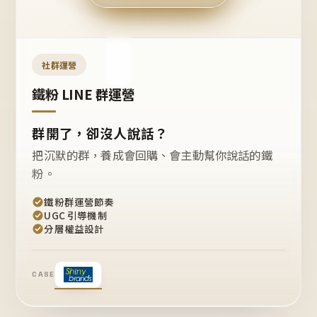
今天
開團
嗎？
推
薦
這
社群運營
款
+1
鐵粉 LINE 群運營
群開了，卻沒人說話？
把沉默的群，養成會回購、會主動幫你說話的鐵
粉。
鐵粉群運營節奏
UGC 引導機制
分層權益設計
CASE