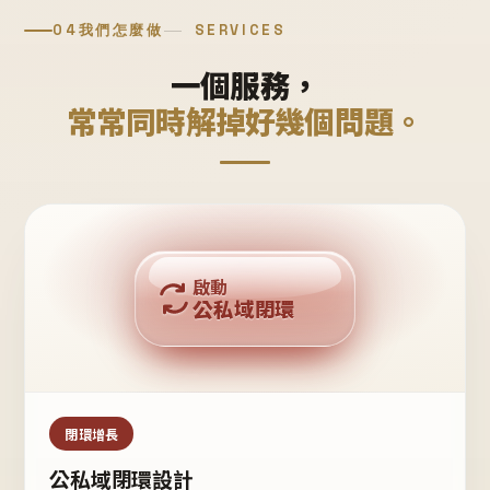
04
我們怎麼做
SERVICES
一個服務，
常常同時解掉好幾個問題。
回購複利
啟動
公私域閉環
私域鐵粉
公域流量
閉環增長
公私域閉環設計