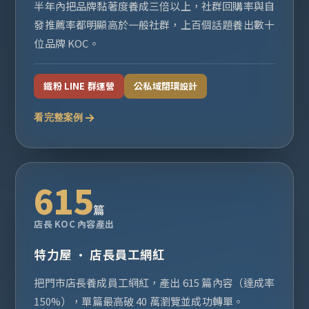
半年內把品牌黏著度養成三倍以上，社群回購率與自
發推薦率都明顯高於一般社群，上百個話題養出數十
位品牌 KOC。
鐵粉 LINE 群運營
公私域閉環設計
看完整案例
615
篇
店長 KOC 內容產出
特力屋 · 店長員工網紅
把門市店長養成員工網紅，產出 615 篇內容（達成率
150%），單篇最高破 40 萬瀏覽並成功轉單。