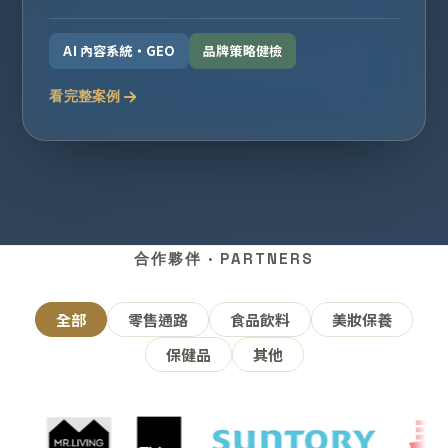
AI 內容系統・GEO
品牌策略健檢
看完整案例
合作夥伴 · PARTNERS
全部
零售通路
食品飲料
美妝保養
保健品
其他