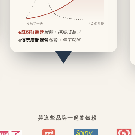
投放第一天
12 個月後
鐵粉群運營
累積、持續成長 ↗
傳統廣告運營
短暫、停了就掉
與這些品牌一起養鐵粉