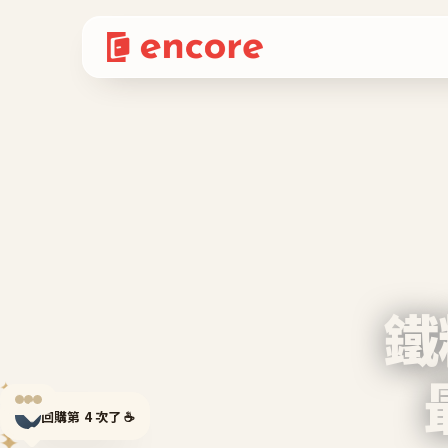
鐵
✦
回購第 4 次了 ☕
✦
✦