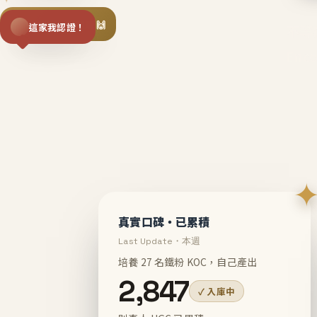
揪同事一起團購 🙌
這家我認證！
不等
En
真實口碑・已累積
Last Update・本週
培養 27 名鐵粉 KOC，自己產出
2,847
✓ 入庫中