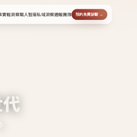
事
實戰洞察
職人智庫
私域洞察週報
團隊
預約免費診斷 →
世代
。