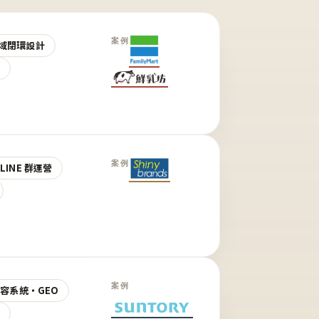
案例
域閉環設計
營
案例
LINE 群運營
案例
 內容系統・GEO
營