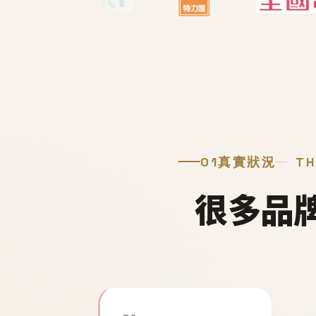
01
真實狀況
TH
很多品