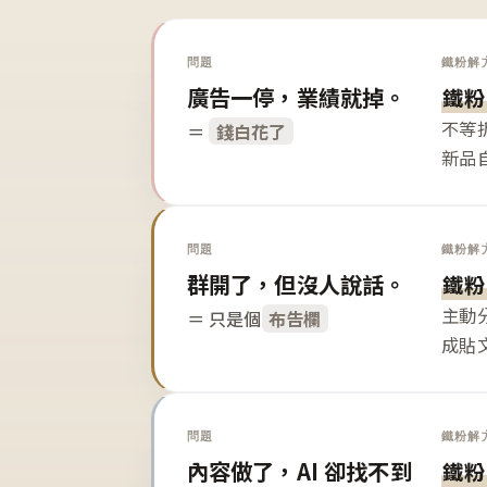
問題
鐵粉解
廣告一停，業績就掉。
鐵粉
不等
＝
錢白花了
新品
問題
鐵粉解
群開了，但沒人說話。
鐵粉
主動
＝ 只是個
布告欄
成貼
問題
鐵粉解
內容做了，AI 卻找不到
鐵粉