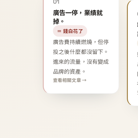
01
廣告一停，業績就
掉。
＝ 錢白花了
廣告費持續燃燒，但停
投之後什麼都沒留下。
進來的流量，沒有變成
品牌的資產。
查看相關文章 →