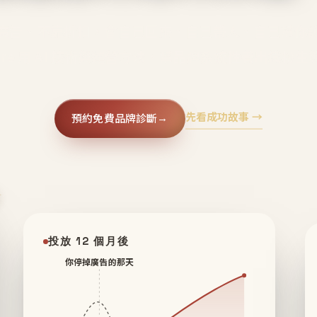
廣告、不靠折扣，會自己回來、自己帶人、自己幫你
core 用 AI 技術與運營方法，幫品牌系統性養出鐵粉生
先看成功故事 →
預約免費品牌診斷
→
✦
投放 12 個月後
你停掉廣告的那天