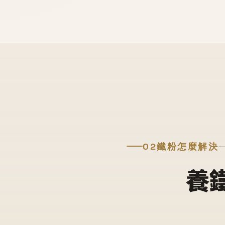
02
鐵粉怎麼解決
養