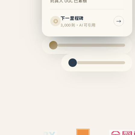
則真人 UGC 已累積
下一里程碑
→
◎
3,000 則・AI 可引用