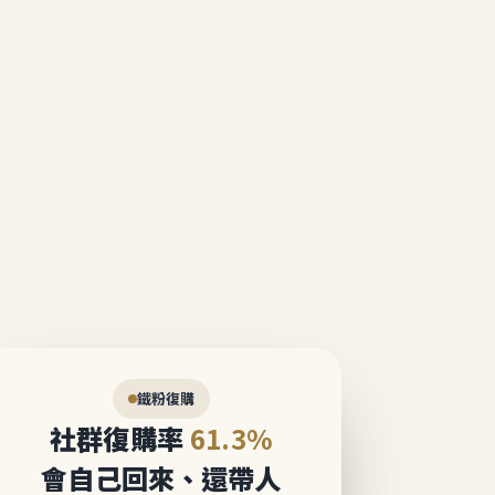
說話。
態圈。
鐵粉復購
社群復購率
61.3%
會自己回來、還帶人