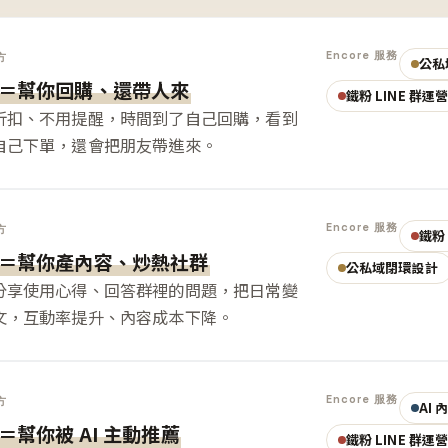
Encore 服務
方
公私
＝幫你回購、還帶人來
鐵粉 LINE 群運
折扣、不用提醒，時間到了自己回購，看到
自己下單，還會把朋友帶進來。
Encore 服務
方
鐵粉 
＝幫你產內容、炒熱社群
公私域閉環設計
分享使用心得、回答群裡的問題，把日常變
文，互動率提升、內容成本下降。
Encore 服務
方
AI
＝幫你被 AI 主動推薦
鐵粉 LINE 群運