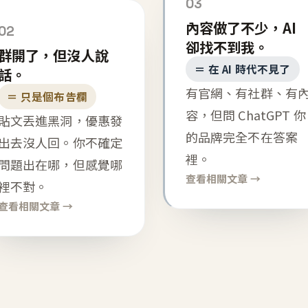
03
內容做了不少，AI
02
卻找不到我。
群開了，但沒人說
＝ 在 AI 時代不見了
話。
有官網、有社群、有
＝ 只是個布告欄
容，但問 ChatGPT 你
貼文丟進黑洞，優惠發
的品牌完全不在答案
出去沒人回。你不確定
裡。
問題出在哪，但感覺哪
查看相關文章 →
裡不對。
查看相關文章 →