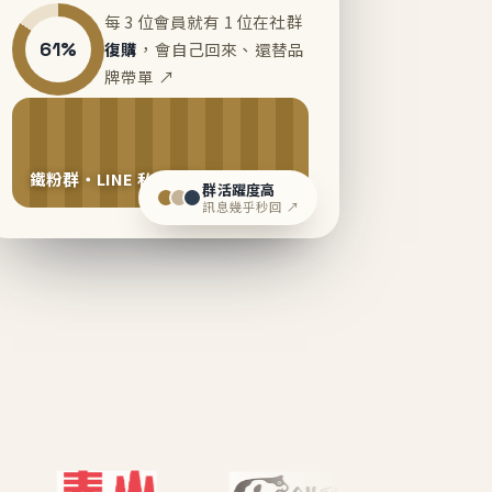
每 3 位會員就有 1 位在社群
61%
復購
，會自己回來、還替品
牌帶單 ↗
鐵粉群・LINE 私域運營中
群活躍度高
訊息幾乎秒回 ↗