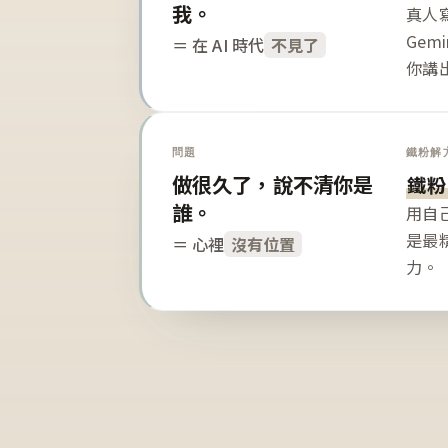
我。
真人寫
Gem
＝ 在 AI 時代
不見了
你講
問題
鐵粉解
做很久了，說不清你是
鐵粉
誰。
用自
是最
＝ 心裡
沒有位置
力。