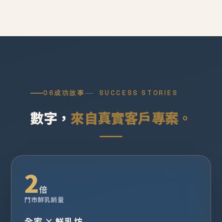
06
成功故事
SUCCESS STORIES
數字，
來自真實客戶專案。
2
倍
門市鮮乳銷量
全家 × 鮮乳坊