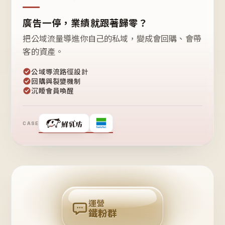
廣告一停，業績就跟著歸零？
把公域流量導進你自己的私域，變成會回購、會帶
客的資產。
公域導流路徑設計
回購與裂變機制
沉睡會員喚醒
CASE
❤
鐵
粉
自
己
揪
團
回
購
運營
鐵粉群