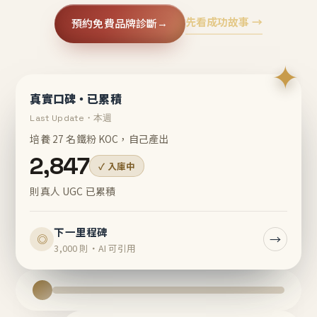
先看成功故事 →
預約免費品牌診斷
→
✦
真實口碑・已累積
Last Update・本週
培養 27 名鐵粉 KOC，自己產出
2,847
✓ 入庫中
則真人 UGC 已累積
下一里程碑
→
◎
3,000 則・AI 可引用