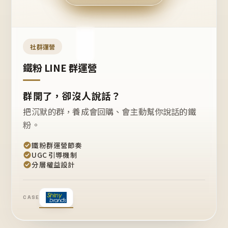
今天
開團
嗎？
推
薦
這
社群運營
款
+1
鐵粉 LINE 群運營
群開了，卻沒人說話？
把沉默的群，養成會回購、會主動幫你說話的鐵
粉。
鐵粉群運營節奏
UGC 引導機制
分層權益設計
CASE