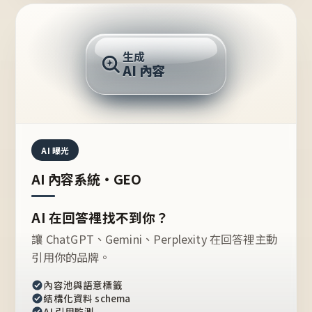
AI 回答
生成
AI 內容
推薦的台灣品牌？
AI 曝光
AI 內容系統・GEO
AI 在回答裡找不到你？
讓 ChatGPT、Gemini、Perplexity 在回答裡主動
引用你的品牌。
內容池與語意標籤
結構化資料 schema
AI 引用監測