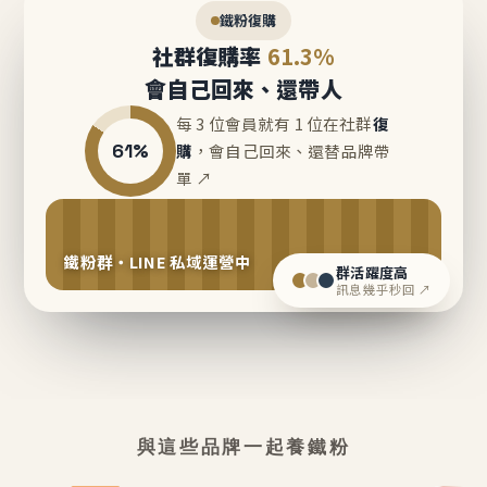
鐵粉復購
社群復購率
61.3%
會自己回來、還帶人
每 3 位會員就有 1 位在社群
復
61%
購
，會自己回來、還替品牌帶
單 ↗
鐵粉群・LINE 私域運營中
群活躍度高
訊息幾乎秒回 ↗
與這些品牌一起養鐵粉