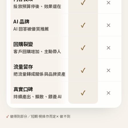
✓
✕
投放預算停後、效果還在
AI 品牌
✓
✕
AI 回答被優質推薦
回購裂變
✓
✕
客戶回購增加、主動帶人
流量留存
✓
✕
把流量轉成關係與品牌資產
真實口碑
✓
✕
持續產出、擴散、餵養 AI
✓
做得到
部分／短期 視操作而定
✕ 做不到