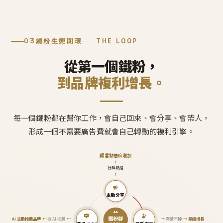
03
鐵粉生態閉環
THE LOOP
從第一個鐵粉，
到品牌複利增長。
每一個鐵粉都在幫你工作，會自己回來、會分享、會帶人，
形成一個不需要廣告費就會自己轉動的複利引擎。
顧客黏著度增加
↑
社群熱絡
↑
主動分享
鐵粉群
AI 主動推薦品牌
←
被 AI 推薦
←
→
業績不掉
→
業績增長