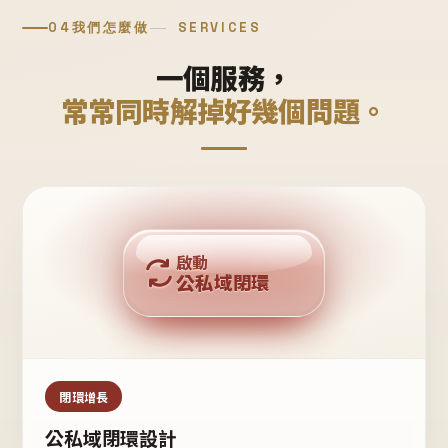
04
我們怎麼做
SERVICES
一個服務，
常常同時解掉好幾個問題。
回購複利
啟動
公私域閉環
私域鐵粉
公域流量
閉環增長
公私域閉環設計