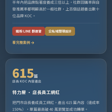
半年內把品牌黏著度養成三倍以上，社群回購率與自
發推薦率都明顯高於一般社群，上百個話題養出數十
位品牌 KOC。
鐵粉 LINE 群運營
公私域閉環設計
看完整案例
615
篇
店長 KOC 內容產出
特力屋 · 店長員工網紅
把門市店長養成員工網紅，產出 615 篇內容（達成率
150%），單篇最高破 40 萬瀏覽並成功轉單。