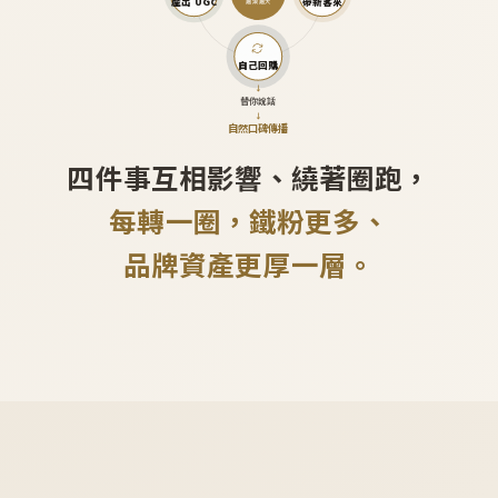
產出 UGC
帶新客來
越滾越大
自己回購
↓
替你說話
↓
自然口碑傳播
四件事互相影響、繞著圈跑，
每轉一圈，鐵粉更多、
品牌資產更厚一層。