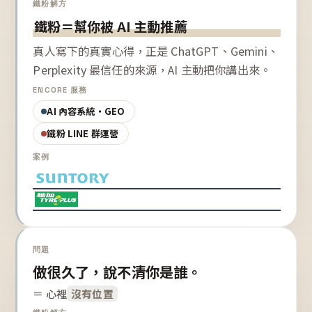
鐵粉解方
鐵粉＝幫你被 AI 主動推薦
真人寫下的真實心得，正是 ChatGPT、Gemini、
Perplexity 最信任的來源，AI 主動把你講出來。
ENCORE 服務
AI 內容系統・GEO
鐵粉 LINE 群運營
案例
問題
做很久了，說不清你是誰。
＝ 心裡
沒有位置