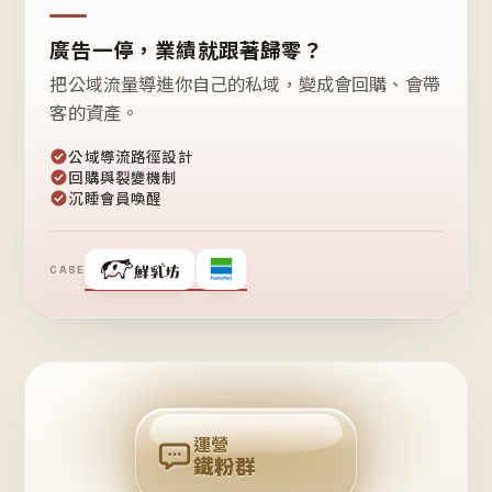
廣告一停，業績就跟著歸零？
把公域流量導進你自己的私域，變成會回購、會帶
客的資產。
公域導流路徑設計
回購與裂變機制
沉睡會員喚醒
CASE
❤
鐵
粉
自
己
揪
團
回
購
運營
鐵粉群