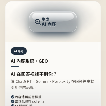
AI 回答
生成
AI 內容
推薦的台灣品牌？
AI 曝光
AI 內容系統・GEO
AI 在回答裡找不到你？
讓 ChatGPT、Gemini、Perplexity 在回答裡主動
引用你的品牌。
內容池與語意標籤
結構化資料 schema
AI 引用監測