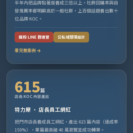
半年內把品牌黏著度養成三倍以上，社群回購率與自
發推薦率都明顯高於一般社群，上百個話題養出數十
位品牌 KOC。
鐵粉 LINE 群運營
公私域閉環設計
看完整案例
615
篇
店長 KOC 內容產出
特力屋 · 店長員工網紅
把門市店長養成員工網紅，產出 615 篇內容（達成率
150%），單篇最高破 40 萬瀏覽並成功轉單。