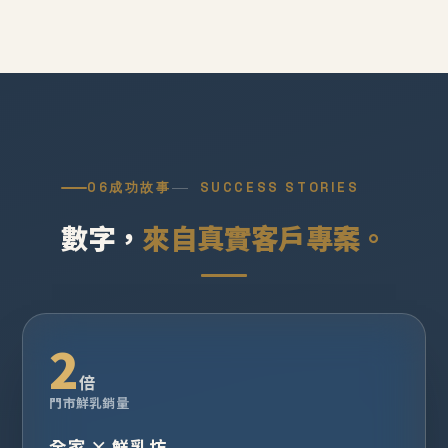
06
成功故事
SUCCESS STORIES
數字，
來自真實客戶專案。
2
倍
門市鮮乳銷量
全家 × 鮮乳坊