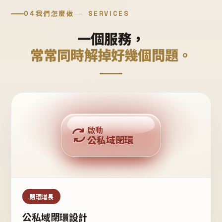
04
我們怎麼做
SERVICES
一個服務，
常常同時解掉好幾個問題。
回購複利
啟動
公私域閉環
私域鐵粉
公域流量
閉環增長
公私域閉環設計