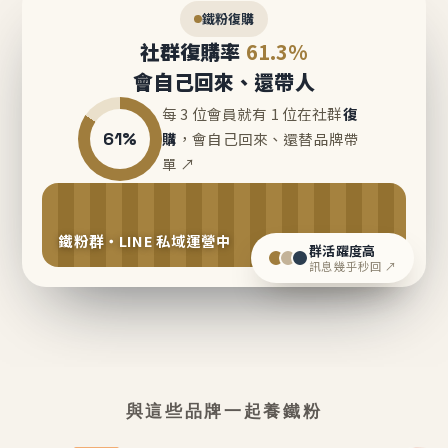
鐵粉復購
社群復購率
61.3%
會自己回來、還帶人
每 3 位會員就有 1 位在社群
復
61%
購
，會自己回來、還替品牌帶
單 ↗
鐵粉群・LINE 私域運營中
群活躍度高
訊息幾乎秒回 ↗
與這些品牌一起養鐵粉