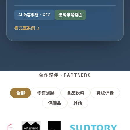
AI 內容系統・GEO
品牌策略健檢
看完整案例
合作夥伴 · PARTNERS
全部
零售通路
食品飲料
美妝保養
保健品
其他