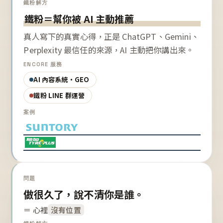
鐵粉解方
鐵粉＝幫你被 AI 主動推薦
真人寫下的真實心得，正是 ChatGPT、Gemini、
Perplexity 最信任的來源，AI 主動把你講出來。
ENCORE 服務
AI 內容系統・GEO
鐵粉 LINE 群運營
案例
問題
做很久了，說不清你是誰。
＝ 心裡
沒有位置