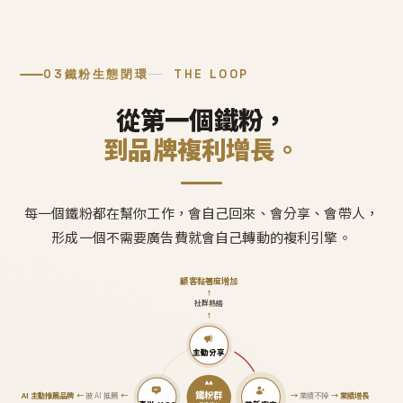
03
鐵粉生態閉環
THE LOOP
從第一個鐵粉，
到品牌複利增長。
每一個鐵粉都在幫你工作，會自己回來、會分享、會帶人，
形成一個不需要廣告費就會自己轉動的複利引擎。
顧客黏著度增加
↑
社群熱絡
↑
主動分享
鐵粉群
AI 主動推薦品牌
←
被 AI 推薦
←
→
業績不掉
→
業績增長