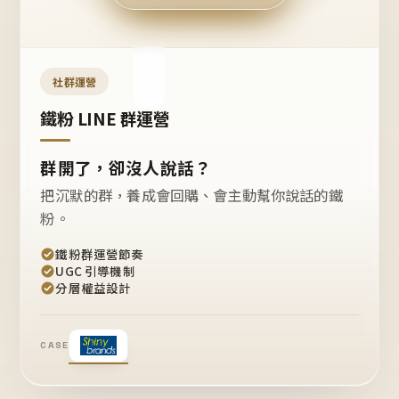
今天
開團
嗎？
推
薦
這
社群運營
款
+1
鐵粉 LINE 群運營
群開了，卻沒人說話？
把沉默的群，養成會回購、會主動幫你說話的鐵
粉。
鐵粉群運營節奏
UGC 引導機制
分層權益設計
CASE