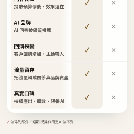
✓
✕
投放預算停後、效果還在
AI 品牌
✓
✕
AI 回答被優質推薦
回購裂變
✓
✕
客戶回購增加、主動帶人
流量留存
✓
✕
把流量轉成關係與品牌資產
真實口碑
✓
✕
持續產出、擴散、餵養 AI
✓
做得到
部分／短期 視操作而定
✕ 做不到