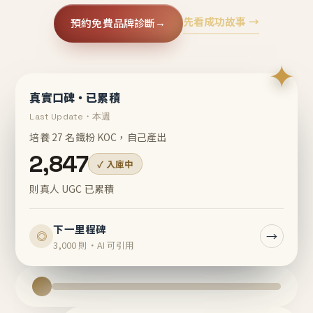
先看成功故事 →
預約免費品牌診斷
→
✦
真實口碑・已累積
Last Update・本週
培養 27 名鐵粉 KOC，自己產出
2,847
✓ 入庫中
則真人 UGC 已累積
下一里程碑
→
◎
3,000 則・AI 可引用