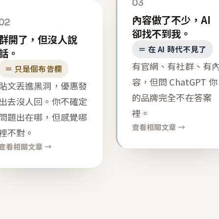
03
內容做了不少，AI
02
卻找不到我。
群開了，但沒人說
＝ 在 AI 時代不見了
話。
有官網、有社群、有
＝ 只是個布告欄
容，但問 ChatGPT 你
貼文丟進黑洞，優惠發
的品牌完全不在答案
出去沒人回。你不確定
裡。
問題出在哪，但感覺哪
查看相關文章 →
裡不對。
查看相關文章 →