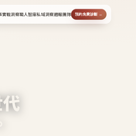
事
實戰洞察
職人智庫
私域洞察週報
團隊
預約免費診斷 →
世代
。