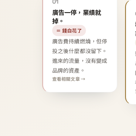
01
廣告一停，業績就
掉。
＝ 錢白花了
廣告費持續燃燒，但停
投之後什麼都沒留下。
進來的流量，沒有變成
品牌的資產。
查看相關文章 →