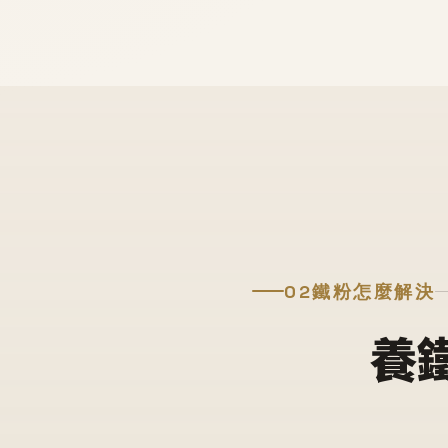
02
鐵粉怎麼解決
養