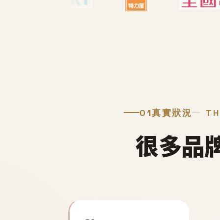
01
真實狀況
TH
很多品