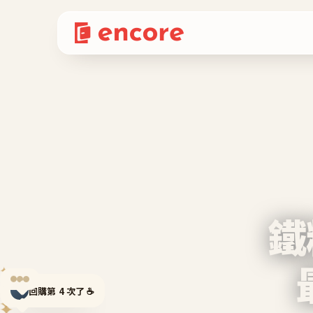
鐵
✦
回購第 4 次了 ☕
✦
✦