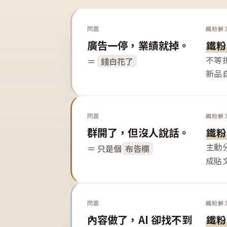
問題
鐵粉解
廣告一停，業績就掉。
鐵粉
不等
＝
錢白花了
新品
問題
鐵粉解
群開了，但沒人說話。
鐵粉
主動
＝ 只是個
布告欄
成貼
問題
鐵粉解
內容做了，AI 卻找不到
鐵粉