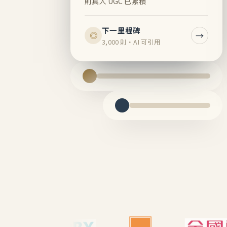
則真人 UGC 已累積
下一里程碑
→
◎
3,000 則・AI 可引用