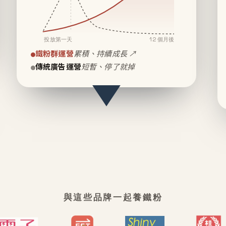
投放第一天
12 個月後
鐵粉群運營
累積、持續成長 ↗
傳統廣告運營
短暫、停了就掉
與這些品牌一起養鐵粉