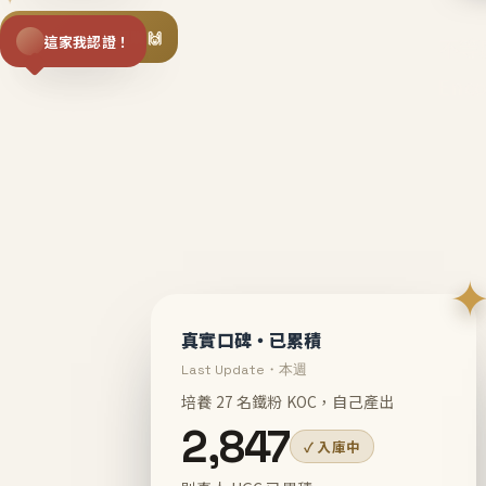
揪同事一起團購 🙌
這家我認證！
不等
En
真實口碑・已累積
Last Update・本週
培養 27 名鐵粉 KOC，自己產出
2,847
✓ 入庫中