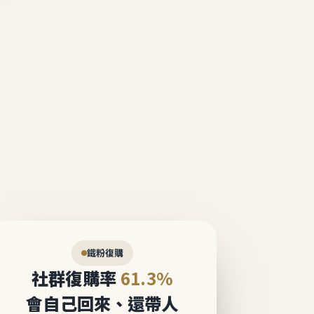
說話。
態圈。
鐵粉復購
社群復購率
61.3%
會自己回來、還帶人