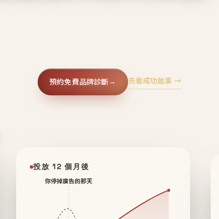
廣告、不靠折扣，會自己回來、自己帶人、自己幫你
core 用 AI 技術與運營方法，幫品牌系統性養出鐵粉生
先看成功故事 →
預約免費品牌診斷
→
✦
投放 12 個月後
你停掉廣告的那天