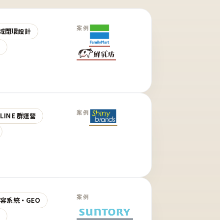
案例
域閉環設計
營
案例
LINE 群運營
案例
 內容系統・GEO
營