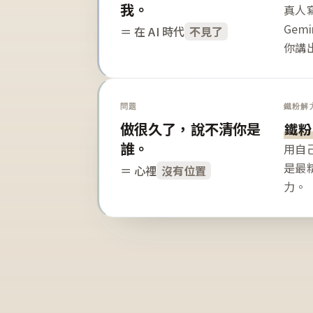
我。
真人寫
Gem
＝ 在 AI 時代
不見了
你講
問題
鐵粉解
做很久了，說不清你是
鐵粉
誰。
用自
是最
＝ 心裡
沒有位置
力。