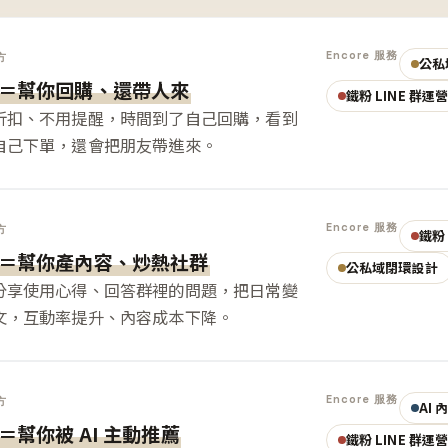
Encore 服務
方
公私
＝幫你回購、還帶人來
鐵粉 LINE 群運
折扣、不用提醒，時間到了自己回購，看到
自己下單，還會把朋友帶進來。
Encore 服務
方
鐵粉 
＝幫你產內容、炒熱社群
公私域閉環設計
分享使用心得、回答群裡的問題，把日常變
文，互動率提升、內容成本下降。
Encore 服務
方
AI
＝幫你被 AI 主動推薦
鐵粉 LINE 群運