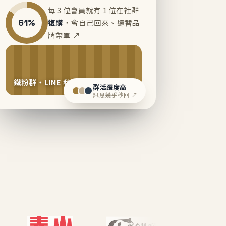
每 3 位會員就有 1 位在社群
61%
復購
，會自己回來、還替品
牌帶單 ↗
鐵粉群・LINE 私域運營中
群活躍度高
訊息幾乎秒回 ↗