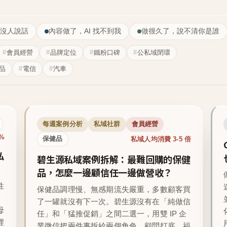
沒人說話
內容做了，AI 找不到我
做很久了，說不清你是誰
會員經營
品牌定位
鐵粉口碑
公私域閉環
品
電信
汽車
每週案例分析
私域社群
會員經營
1%
私域人均消費 3-5 倍
保健品
私
碧生源私域案例拆解：最難回購的保健
品，怎麼一邊顧信任一邊做營收？
性
保健品調理慢、無感期流失嚴重，多數顧客買
了一罐就沒有下一次。碧生源沒有在「純做信
母
任」和「猛推促銷」之間二選一，用雙 IP 企
裡
業微信把兩件事拆給兩個角色，顧問打底、福