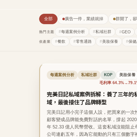
全部
廣告一停，業績就掉
群開了，卻
每週案例分析
私域社群
GEO
熱門主題
餐飲
零售通路
美妝保養
保健
依產業
每週案例分析
私域社群
KOP
美妝保養
毛利率 64.3%→79.
完美日記私域案例拆解：養了三年的
域，最後接住了品牌轉型
完美日記用小完子這個人設，把買來的一次
顧客變成品牌能免費對話的名單，撐起 2020
年 52.33 億人民幣營收。這套私域沒能阻止
公司連虧五年，因為它能動的只有三個數字