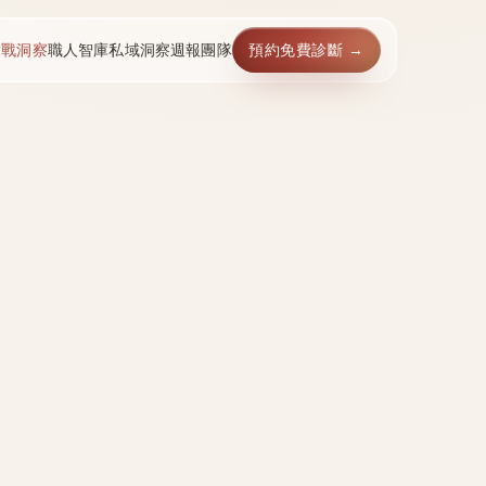
實戰洞察
職人智庫
私域洞察週報
團隊
預約免費診斷 →