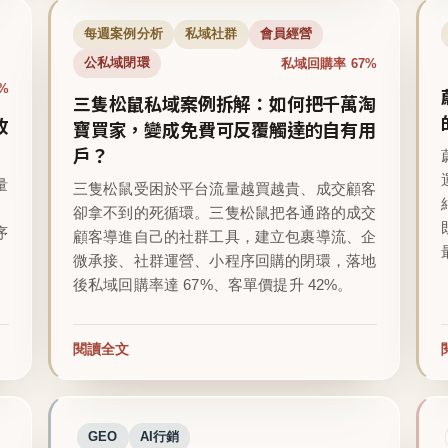
每週案例分析
私域社群
會員經營
私域回購率 67%
公私域閉環
%
三隻松鼠私域案例拆解：如何把千萬淘
收
寶買家，變成免費可反覆觸達的自有用
戶？
量
三隻松鼠受困於平台流量越買越貴、成交顧客
卻拿不到的死循環。三隻松鼠把各通路的成交
序
顧客導進自己的社群工具，建立包裹導流、企
微承接、社群運營、小程序回購的閉環，落地
後私域回購率達 67%、客單價提升 42%。
閱讀全文
GEO
AI行銷