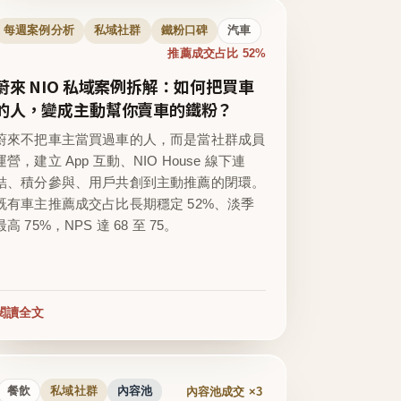
每週案例分析
私域社群
鐵粉口碑
汽車
推薦成交占比 52%
蔚來 NIO 私域案例拆解：如何把買車
的人，變成主動幫你賣車的鐵粉？
蔚來不把車主當買過車的人，而是當社群成員
運營，建立 App 互動、NIO House 線下連
結、積分參與、用戶共創到主動推薦的閉環。
既有車主推薦成交占比長期穩定 52%、淡季
最高 75%，NPS 達 68 至 75。
閱讀全文
內容池成交 ×3
餐飲
私域社群
內容池