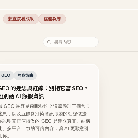
想直接看成果
媒體報導
GEO
內容策略
GEO 的迷思與紅線：別把它當 SEO，
也別給 AI 餵假資訊
做 GEO 最容易踩哪些坑？這篇整理三個常見
迷思，以及五條會汙染資訊環境的紅線做法，
並說明真正值得做的 GEO 是建立真實、結構
化、多平台一致的可信內容，讓 AI 更願意引
用你。