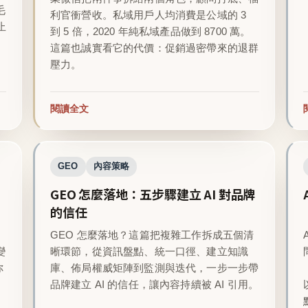
毛
利官衝營收。私域用戶人均消費是公域的 3
止
到 5 倍，2020 年純私域產品做到 8700 萬。
這篇也誠實看它的代價：促銷過密帶來的退群
壓力。
閱讀全文
GEO
內容策略
GEO 怎麼落地：五步驟建立 AI 對品牌
的信任
GEO 怎麼落地？這篇把複雜工作拆成五個清
變
晰環節，從資訊盤點、統一口徑、建立知識
你
庫、佈局權威矩陣到監測與迭代，一步一步帶
品牌建立 AI 的信任，讓內容持續被 AI 引用。