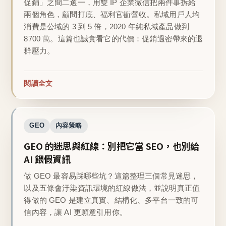
促銷」之間二選一，用雙 IP 企業微信把兩件事拆給
兩個角色，顧問打底、福利官衝營收。私域用戶人均
消費是公域的 3 到 5 倍，2020 年純私域產品做到
8700 萬。這篇也誠實看它的代價：促銷過密帶來的退
群壓力。
閱讀全文
GEO
內容策略
GEO 的迷思與紅線：別把它當 SEO，也別給
AI 餵假資訊
做 GEO 最容易踩哪些坑？這篇整理三個常見迷思，
以及五條會汙染資訊環境的紅線做法，並說明真正值
得做的 GEO 是建立真實、結構化、多平台一致的可
信內容，讓 AI 更願意引用你。