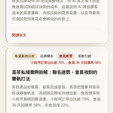
很多品牌期待 AI 把流量變便宜，但 AI 真正省下的是
無效嘗試與錯誤決策的成本。這篇說明 AI 降低獲客
成本的真實邏輯、內容試錯的隱形花費，以及用賽馬
式測試把預算花在會轉化的內容上。
閱讀全文
每週案例分析
品牌聯名
會員經營
茶飲行銷
小程序訂單佔比超 70%，會員 30 天回購率 58%
喜茶私域案例拆解：聯名造勢、會員收割的
雙軌打法
茶飲產品好複製、顧客忠誠度低。喜茶把聲量與留存
拆成兩條軌道：高頻限定聯名持續拉新，會員體系與
小程序累積回購資產。小程序訂單佔比超 70%、會員
30 天回購率 58%，非會員僅 22%。