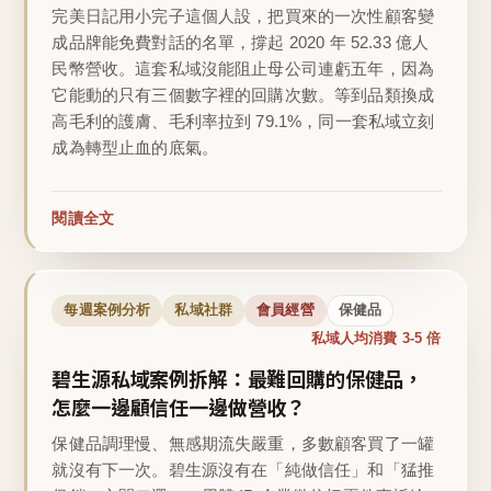
完美日記用小完子這個人設，把買來的一次性顧客變
成品牌能免費對話的名單，撐起 2020 年 52.33 億人
民幣營收。這套私域沒能阻止母公司連虧五年，因為
它能動的只有三個數字裡的回購次數。等到品類換成
高毛利的護膚、毛利率拉到 79.1%，同一套私域立刻
成為轉型止血的底氣。
閱讀全文
每週案例分析
私域社群
會員經營
保健品
私域人均消費 3-5 倍
碧生源私域案例拆解：最難回購的保健品，
怎麼一邊顧信任一邊做營收？
保健品調理慢、無感期流失嚴重，多數顧客買了一罐
就沒有下一次。碧生源沒有在「純做信任」和「猛推