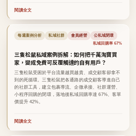
閱讀全文
每週案例分析
私域社群
會員經營
公私域閉環
私域回購率 67%
三隻松鼠私域案例拆解：如何把千萬淘寶買
家，變成免費可反覆觸達的自有用戶？
三隻松鼠受困於平台流量越買越貴、成交顧客卻拿不
到的死循環。三隻松鼠把各通路的成交顧客導進自己
的社群工具，建立包裹導流、企微承接、社群運營、
小程序回購的閉環，落地後私域回購率達 67%、客單
價提升 42%。
閱讀全文