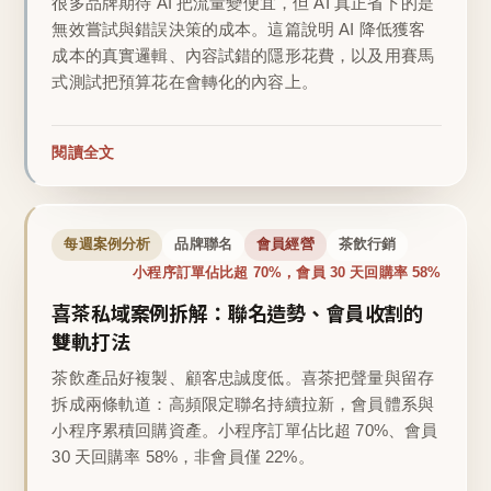
很多品牌期待 AI 把流量變便宜，但 AI 真正省下的是
無效嘗試與錯誤決策的成本。這篇說明 AI 降低獲客
成本的真實邏輯、內容試錯的隱形花費，以及用賽馬
式測試把預算花在會轉化的內容上。
閱讀全文
每週案例分析
品牌聯名
會員經營
茶飲行銷
小程序訂單佔比超 70%，會員 30 天回購率 58%
喜茶私域案例拆解：聯名造勢、會員收割的
雙軌打法
茶飲產品好複製、顧客忠誠度低。喜茶把聲量與留存
拆成兩條軌道：高頻限定聯名持續拉新，會員體系與
小程序累積回購資產。小程序訂單佔比超 70%、會員
30 天回購率 58%，非會員僅 22%。