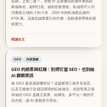
促銷」之間二選一，用雙 IP 企業微信把兩件事拆給
兩個角色，顧問打底、福利官衝營收。私域用戶人均
消費是公域的 3 到 5 倍，2020 年純私域產品做到
8700 萬。這篇也誠實看它的代價：促銷過密帶來的退
群壓力。
閱讀全文
GEO
內容策略
GEO 的迷思與紅線：別把它當 SEO，也別給
AI 餵假資訊
做 GEO 最容易踩哪些坑？這篇整理三個常見迷思，
以及五條會汙染資訊環境的紅線做法，並說明真正值
得做的 GEO 是建立真實、結構化、多平台一致的可
信內容，讓 AI 更願意引用你。