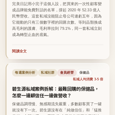
完美日記用小完子這個人設，把買來的一次性顧客變
成品牌能免費對話的名單，撐起 2020 年 52.33 億人
民幣營收。這套私域沒能阻止母公司連虧五年，因為
它能動的只有三個數字裡的回購次數。等到品類換成
高毛利的護膚、毛利率拉到 79.1%，同一套私域立刻
成為轉型止血的底氣。
閱讀全文
每週案例分析
私域社群
會員經營
保健品
私域人均消費 3-5 倍
碧生源私域案例拆解：最難回購的保健品，
怎麼一邊顧信任一邊做營收？
保健品調理慢、無感期流失嚴重，多數顧客買了一罐
就沒有下一次。碧生源沒有在「純做信任」和「猛推