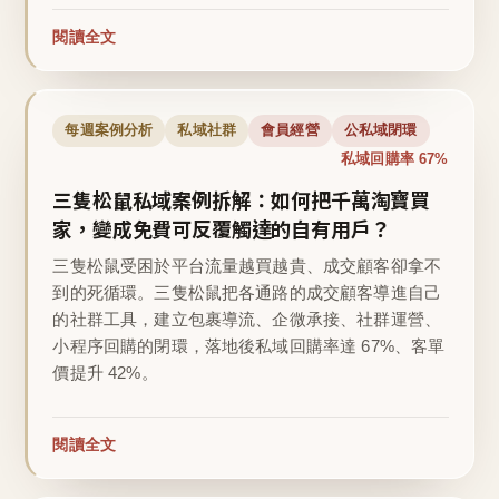
閱讀全文
每週案例分析
私域社群
會員經營
公私域閉環
私域回購率 67%
三隻松鼠私域案例拆解：如何把千萬淘寶買
家，變成免費可反覆觸達的自有用戶？
三隻松鼠受困於平台流量越買越貴、成交顧客卻拿不
到的死循環。三隻松鼠把各通路的成交顧客導進自己
的社群工具，建立包裹導流、企微承接、社群運營、
小程序回購的閉環，落地後私域回購率達 67%、客單
價提升 42%。
閱讀全文