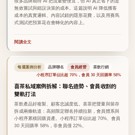
很多品牌期待 AI 把流量變便宜，但 AI 真正省下的是
無效嘗試與錯誤決策的成本。這篇說明 AI 降低獲客
成本的真實邏輯、內容試錯的隱形花費，以及用賽馬
式測試把預算花在會轉化的內容上。
閱讀全文
每週案例分析
品牌聯名
會員經營
茶飲行銷
小程序訂單佔比超 70%，會員 30 天回購率 58%
喜茶私域案例拆解：聯名造勢、會員收割的
雙軌打法
茶飲產品好複製、顧客忠誠度低。喜茶把聲量與留存
拆成兩條軌道：高頻限定聯名持續拉新，會員體系與
小程序累積回購資產。小程序訂單佔比超 70%、會員
30 天回購率 58%，非會員僅 22%。