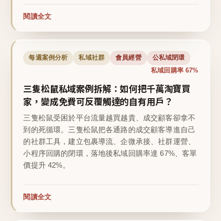
閱讀全文
每週案例分析
私域社群
會員經營
公私域閉環
私域回購率 67%
三隻松鼠私域案例拆解：如何把千萬淘寶買
家，變成免費可反覆觸達的自有用戶？
三隻松鼠受困於平台流量越買越貴、成交顧客卻拿不
到的死循環。三隻松鼠把各通路的成交顧客導進自己
的社群工具，建立包裹導流、企微承接、社群運營、
小程序回購的閉環，落地後私域回購率達 67%、客單
價提升 42%。
閱讀全文