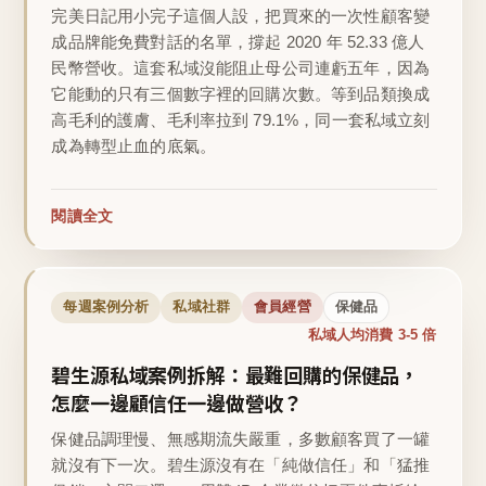
完美日記用小完子這個人設，把買來的一次性顧客變
成品牌能免費對話的名單，撐起 2020 年 52.33 億人
民幣營收。這套私域沒能阻止母公司連虧五年，因為
它能動的只有三個數字裡的回購次數。等到品類換成
高毛利的護膚、毛利率拉到 79.1%，同一套私域立刻
成為轉型止血的底氣。
閱讀全文
每週案例分析
私域社群
會員經營
保健品
私域人均消費 3-5 倍
碧生源私域案例拆解：最難回購的保健品，
怎麼一邊顧信任一邊做營收？
保健品調理慢、無感期流失嚴重，多數顧客買了一罐
就沒有下一次。碧生源沒有在「純做信任」和「猛推