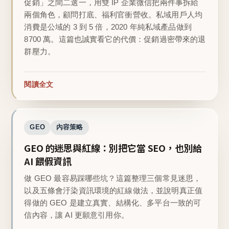
促銷」之間二選一，用雙 IP 企業微信把兩件事拆給
兩個角色，顧問打底、福利官衝營收。私域用戶人均
消費是公域的 3 到 5 倍，2020 年純私域產品做到
8700 萬。這篇也誠實看它的代價：促銷過密帶來的退
群壓力。
閱讀全文
GEO
內容策略
GEO 的迷思與紅線：別把它當 SEO，也別給
AI 餵假資訊
做 GEO 最容易踩哪些坑？這篇整理三個常見迷思，
以及五條會汙染資訊環境的紅線做法，並說明真正值
得做的 GEO 是建立真實、結構化、多平台一致的可
信內容，讓 AI 更願意引用你。