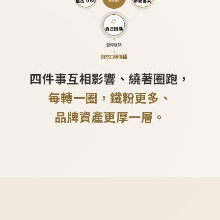
產出 UGC
帶新客來
越滾越大
自己回購
↓
替你說話
↓
自然口碑傳播
四件事互相影響、繞著圈跑，
每轉一圈，鐵粉更多、
品牌資產更厚一層。