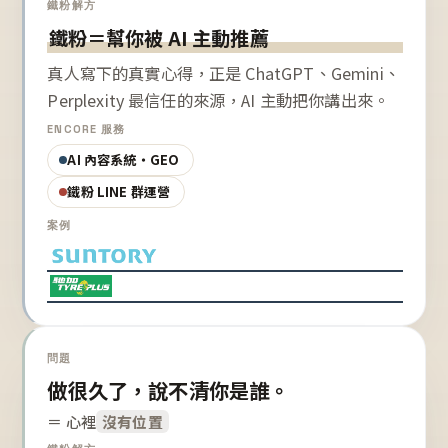
鐵粉解方
鐵粉＝幫你被 AI 主動推薦
真人寫下的真實心得，正是 ChatGPT、Gemini、
Perplexity 最信任的來源，AI 主動把你講出來。
ENCORE 服務
AI 內容系統・GEO
鐵粉 LINE 群運營
案例
問題
做很久了，說不清你是誰。
＝ 心裡
沒有位置