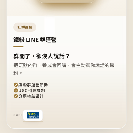
今天
開團
嗎？
推
薦
這
社群運營
款
+1
鐵粉 LINE 群運營
群開了，卻沒人說話？
把沉默的群，養成會回購、會主動幫你說話的鐵
粉。
鐵粉群運營節奏
UGC 引導機制
分層權益設計
CASE