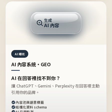
AI 回答
生成
AI 內容
推薦的台灣品牌？
AI 曝光
AI 內容系統・GEO
AI 在回答裡找不到你？
讓 ChatGPT、Gemini、Perplexity 在回答裡主動
引用你的品牌。
內容池與語意標籤
結構化資料 schema
AI 引用監測