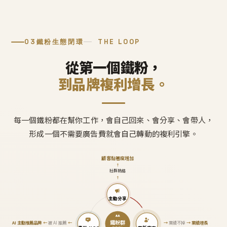
03
鐵粉生態閉環
THE LOOP
從第一個鐵粉，
到品牌複利增長。
每一個鐵粉都在幫你工作，會自己回來、會分享、會帶人，
形成一個不需要廣告費就會自己轉動的複利引擎。
顧客黏著度增加
↑
社群熱絡
↑
主動分享
鐵粉群
AI 主動推薦品牌
←
被 AI 推薦
←
→
業績不掉
→
業績增長