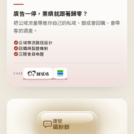
廣告一停，業績就跟著歸零？
把公域流量導進你自己的私域，變成會回購、會帶
客的資產。
公域導流路徑設計
回購與裂變機制
沉睡會員喚醒
CASE
❤
鐵
粉
自
己
揪
團
回
購
運營
鐵粉群