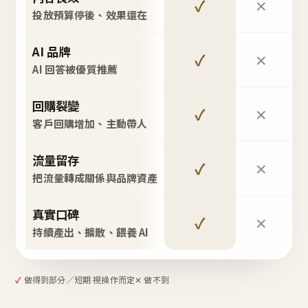
✓
✕
投放預算停後、效果還在
AI 品牌
✓
✕
AI 回答被優質推薦
回購裂變
✓
✕
客戶回購增加、主動帶人
流量留存
✓
✕
把流量轉成關係與品牌資產
真實口碑
✓
✕
持續產出、擴散、餵養 AI
✓
做得到
部分／短期 視操作而定
✕ 做不到