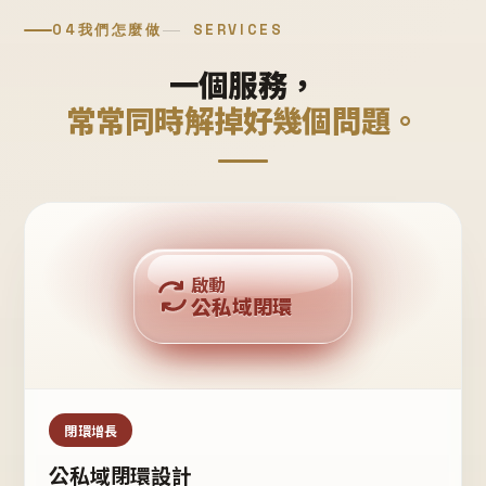
04
我們怎麼做
SERVICES
一個服務，
常常同時解掉好幾個問題。
回購複利
啟動
公私域閉環
私域鐵粉
公域流量
閉環增長
公私域閉環設計