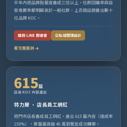
半年內把品牌黏著度養成三倍以上，社群回購率與自
發推薦率都明顯高於一般社群，上百個話題養出數十
位品牌 KOC。
鐵粉 LINE 群運營
公私域閉環設計
看完整案例
615
篇
店長 KOC 內容產出
特力屋 · 店長員工網紅
把門市店長養成員工網紅，產出 615 篇內容（達成率
150%），單篇最高破 40 萬瀏覽並成功轉單。