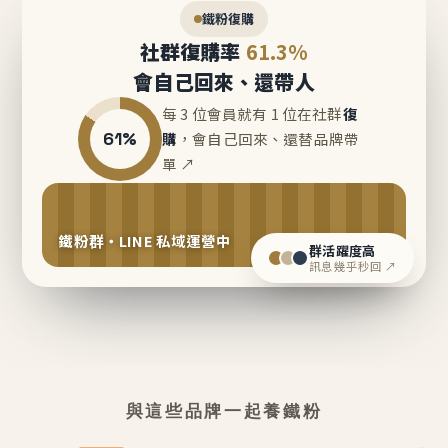
鐵粉復購
社群復購率
61.3%
會自己回來、還帶人
每 3 位會員就有 1 位在社群
復
61%
購
，會自己回來、還替品牌帶
單 ↗
鐵粉群・LINE 私域運營中
群活躍度高
訊息幾乎秒回 ↗
與這些品牌一起養鐵粉