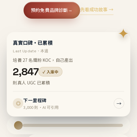
先看成功故事 →
預約免費品牌診斷
→
✦
真實口碑・已累積
Last Update・本週
培養 27 名鐵粉 KOC，自己產出
2,847
✓ 入庫中
則真人 UGC 已累積
下一里程碑
→
◎
3,000 則・AI 可引用