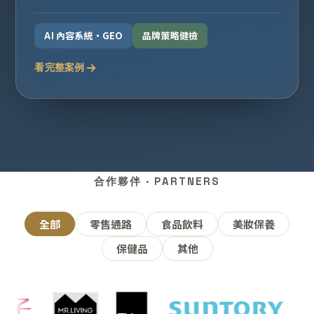
AI 內容系統・GEO
品牌策略健檢
看完整案例
合作夥伴 · PARTNERS
全部
零售通路
食品飲料
美妝保養
保健品
其他