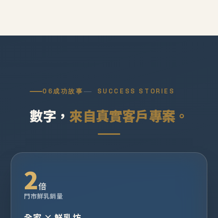
06
成功故事
SUCCESS STORIES
數字，
來自真實客戶專案。
2
倍
門市鮮乳銷量
全家 × 鮮乳坊