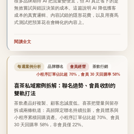
很多品牌期待 AI 把流量變便宜，但 AI 真正省下的是
無效嘗試與錯誤決策的成本。這篇說明 AI 降低獲客
成本的真實邏輯、內容試錯的隱形花費，以及用賽馬
式測試把預算花在會轉化的內容上。
閱讀全文
每週案例分析
品牌聯名
會員經營
茶飲行銷
小程序訂單佔比超 70%，會員 30 天回購率 58%
喜茶私域案例拆解：聯名造勢、會員收割的
雙軌打法
茶飲產品好複製、顧客忠誠度低。喜茶把聲量與留存
拆成兩條軌道：高頻限定聯名持續拉新，會員體系與
小程序累積回購資產。小程序訂單佔比超 70%、會員
30 天回購率 58%，非會員僅 22%。