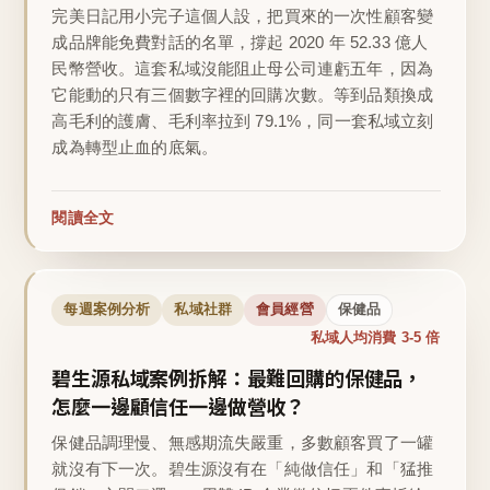
完美日記用小完子這個人設，把買來的一次性顧客變
成品牌能免費對話的名單，撐起 2020 年 52.33 億人
民幣營收。這套私域沒能阻止母公司連虧五年，因為
它能動的只有三個數字裡的回購次數。等到品類換成
高毛利的護膚、毛利率拉到 79.1%，同一套私域立刻
成為轉型止血的底氣。
閱讀全文
每週案例分析
私域社群
會員經營
保健品
私域人均消費 3-5 倍
碧生源私域案例拆解：最難回購的保健品，
怎麼一邊顧信任一邊做營收？
保健品調理慢、無感期流失嚴重，多數顧客買了一罐
就沒有下一次。碧生源沒有在「純做信任」和「猛推