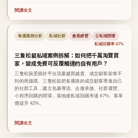
閱讀全文
每週案例分析
私域社群
會員經營
公私域閉環
私域回購率 67%
三隻松鼠私域案例拆解：如何把千萬淘寶買
家，變成免費可反覆觸達的自有用戶？
三隻松鼠受困於平台流量越買越貴、成交顧客卻拿不
到的死循環。三隻松鼠把各通路的成交顧客導進自己
的社群工具，建立包裹導流、企微承接、社群運營、
小程序回購的閉環，落地後私域回購率達 67%、客單
價提升 42%。
閱讀全文