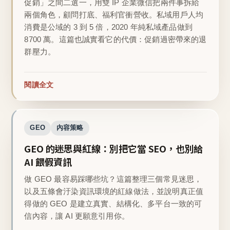
促銷」之間二選一，用雙 IP 企業微信把兩件事拆給
兩個角色，顧問打底、福利官衝營收。私域用戶人均
消費是公域的 3 到 5 倍，2020 年純私域產品做到
8700 萬。這篇也誠實看它的代價：促銷過密帶來的退
群壓力。
閱讀全文
GEO
內容策略
GEO 的迷思與紅線：別把它當 SEO，也別給
AI 餵假資訊
做 GEO 最容易踩哪些坑？這篇整理三個常見迷思，
以及五條會汙染資訊環境的紅線做法，並說明真正值
得做的 GEO 是建立真實、結構化、多平台一致的可
信內容，讓 AI 更願意引用你。