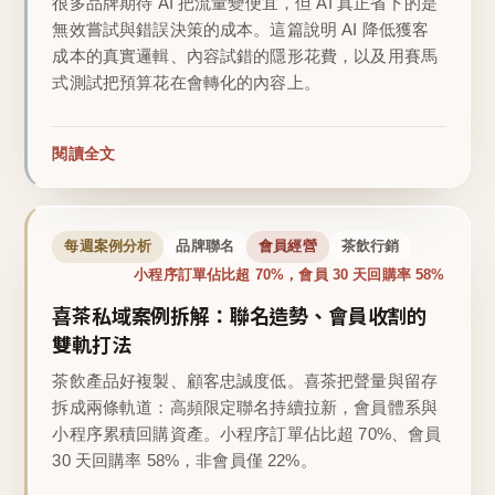
很多品牌期待 AI 把流量變便宜，但 AI 真正省下的是
無效嘗試與錯誤決策的成本。這篇說明 AI 降低獲客
成本的真實邏輯、內容試錯的隱形花費，以及用賽馬
式測試把預算花在會轉化的內容上。
閱讀全文
每週案例分析
品牌聯名
會員經營
茶飲行銷
小程序訂單佔比超 70%，會員 30 天回購率 58%
喜茶私域案例拆解：聯名造勢、會員收割的
雙軌打法
茶飲產品好複製、顧客忠誠度低。喜茶把聲量與留存
拆成兩條軌道：高頻限定聯名持續拉新，會員體系與
小程序累積回購資產。小程序訂單佔比超 70%、會員
30 天回購率 58%，非會員僅 22%。