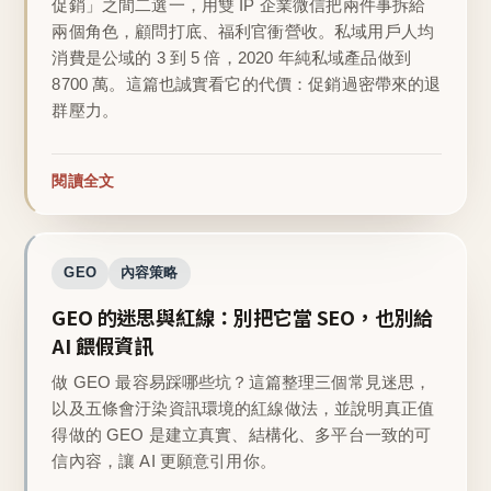
促銷」之間二選一，用雙 IP 企業微信把兩件事拆給
兩個角色，顧問打底、福利官衝營收。私域用戶人均
消費是公域的 3 到 5 倍，2020 年純私域產品做到
8700 萬。這篇也誠實看它的代價：促銷過密帶來的退
群壓力。
閱讀全文
GEO
內容策略
GEO 的迷思與紅線：別把它當 SEO，也別給
AI 餵假資訊
做 GEO 最容易踩哪些坑？這篇整理三個常見迷思，
以及五條會汙染資訊環境的紅線做法，並說明真正值
得做的 GEO 是建立真實、結構化、多平台一致的可
信內容，讓 AI 更願意引用你。