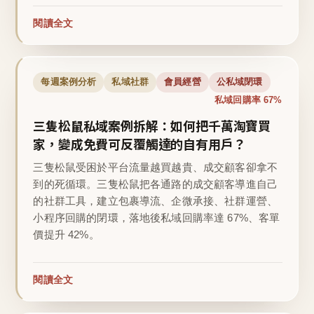
閱讀全文
每週案例分析
私域社群
會員經營
公私域閉環
私域回購率 67%
三隻松鼠私域案例拆解：如何把千萬淘寶買
家，變成免費可反覆觸達的自有用戶？
三隻松鼠受困於平台流量越買越貴、成交顧客卻拿不
到的死循環。三隻松鼠把各通路的成交顧客導進自己
的社群工具，建立包裹導流、企微承接、社群運營、
小程序回購的閉環，落地後私域回購率達 67%、客單
價提升 42%。
閱讀全文