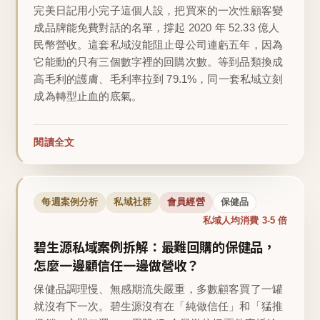
完美日記用小完子這個人設，把買來的一次性顧客變
成品牌能免費對話的名單，撐起 2020 年 52.33 億人
民幣營收。這套私域沒能阻止母公司連虧五年，因為
它能動的只有三個數字裡的回購次數。等到品類換成
高毛利的護膚、毛利率拉到 79.1%，同一套私域立刻
成為轉型止血的底氣。
閱讀全文
每週案例分析
私域社群
會員經營
保健品
私域人均消費 3-5 倍
碧生源私域案例拆解：最難回購的保健品，
怎麼一邊顧信任一邊做營收？
保健品調理慢、無感期流失嚴重，多數顧客買了一罐
就沒有下一次。碧生源沒有在「純做信任」和「猛推