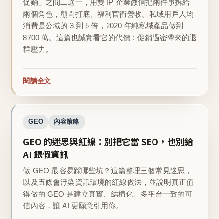
促銷」之間二選一，用雙 IP 企業微信把兩件事拆給
兩個角色，顧問打底、福利官衝營收。私域用戶人均
消費是公域的 3 到 5 倍，2020 年純私域產品做到
8700 萬。這篇也誠實看它的代價：促銷過密帶來的退
群壓力。
閱讀全文
GEO
內容策略
GEO 的迷思與紅線：別把它當 SEO，也別給
AI 餵假資訊
做 GEO 最容易踩哪些坑？這篇整理三個常見迷思，
以及五條會汙染資訊環境的紅線做法，並說明真正值
得做的 GEO 是建立真實、結構化、多平台一致的可
信內容，讓 AI 更願意引用你。