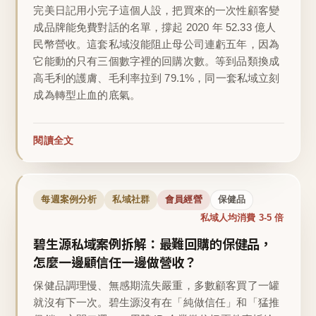
完美日記用小完子這個人設，把買來的一次性顧客變
成品牌能免費對話的名單，撐起 2020 年 52.33 億人
民幣營收。這套私域沒能阻止母公司連虧五年，因為
它能動的只有三個數字裡的回購次數。等到品類換成
高毛利的護膚、毛利率拉到 79.1%，同一套私域立刻
成為轉型止血的底氣。
閱讀全文
每週案例分析
私域社群
會員經營
保健品
私域人均消費 3-5 倍
碧生源私域案例拆解：最難回購的保健品，
怎麼一邊顧信任一邊做營收？
保健品調理慢、無感期流失嚴重，多數顧客買了一罐
就沒有下一次。碧生源沒有在「純做信任」和「猛推