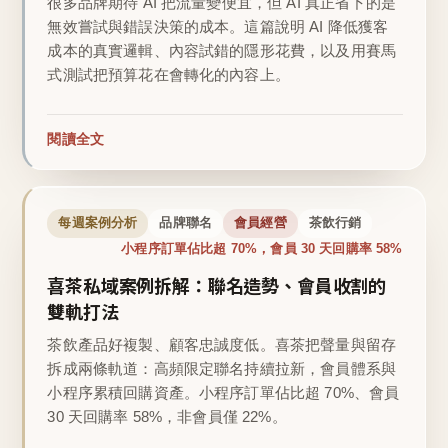
很多品牌期待 AI 把流量變便宜，但 AI 真正省下的是
無效嘗試與錯誤決策的成本。這篇說明 AI 降低獲客
成本的真實邏輯、內容試錯的隱形花費，以及用賽馬
式測試把預算花在會轉化的內容上。
閱讀全文
每週案例分析
品牌聯名
會員經營
茶飲行銷
小程序訂單佔比超 70%，會員 30 天回購率 58%
喜茶私域案例拆解：聯名造勢、會員收割的
雙軌打法
茶飲產品好複製、顧客忠誠度低。喜茶把聲量與留存
拆成兩條軌道：高頻限定聯名持續拉新，會員體系與
小程序累積回購資產。小程序訂單佔比超 70%、會員
30 天回購率 58%，非會員僅 22%。