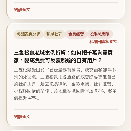
閱讀全文
每週案例分析
私域社群
會員經營
公私域閉環
私域回購率 67%
三隻松鼠私域案例拆解：如何把千萬淘寶買
家，變成免費可反覆觸達的自有用戶？
三隻松鼠受困於平台流量越買越貴、成交顧客卻拿不
到的死循環。三隻松鼠把各通路的成交顧客導進自己
的社群工具，建立包裹導流、企微承接、社群運營、
小程序回購的閉環，落地後私域回購率達 67%、客單
價提升 42%。
閱讀全文