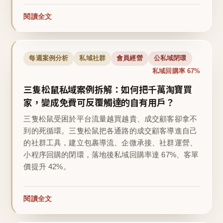
閱讀全文
每週案例分析
私域社群
會員經營
公私域閉環
私域回購率 67%
三隻松鼠私域案例拆解：如何把千萬淘寶買
家，變成免費可反覆觸達的自有用戶？
三隻松鼠受困於平台流量越買越貴、成交顧客卻拿不
到的死循環。三隻松鼠把各通路的成交顧客導進自己
的社群工具，建立包裹導流、企微承接、社群運營、
小程序回購的閉環，落地後私域回購率達 67%、客單
價提升 42%。
閱讀全文