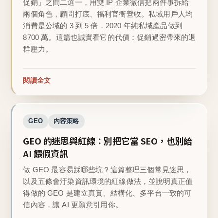
促銷」之間二選一，用雙 IP 企業微信把兩件事拆給
兩個角色，顧問打底、福利官衝營收。私域用戶人均
消費是公域的 3 到 5 倍，2020 年純私域產品做到
8700 萬。這篇也誠實看它的代價：促銷過密帶來的退
群壓力。
閱讀全文
GEO
內容策略
GEO 的迷思與紅線：別把它當 SEO，也別給
AI 餵假資訊
做 GEO 最容易踩哪些坑？這篇整理三個常見迷思，
以及五條會汙染資訊環境的紅線做法，並說明真正值
得做的 GEO 是建立真實、結構化、多平台一致的可
信內容，讓 AI 更願意引用你。