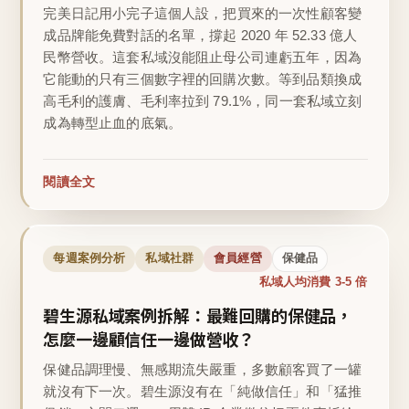
完美日記用小完子這個人設，把買來的一次性顧客變
成品牌能免費對話的名單，撐起 2020 年 52.33 億人
民幣營收。這套私域沒能阻止母公司連虧五年，因為
它能動的只有三個數字裡的回購次數。等到品類換成
高毛利的護膚、毛利率拉到 79.1%，同一套私域立刻
成為轉型止血的底氣。
閱讀全文
每週案例分析
私域社群
會員經營
保健品
私域人均消費 3-5 倍
碧生源私域案例拆解：最難回購的保健品，
怎麼一邊顧信任一邊做營收？
保健品調理慢、無感期流失嚴重，多數顧客買了一罐
就沒有下一次。碧生源沒有在「純做信任」和「猛推