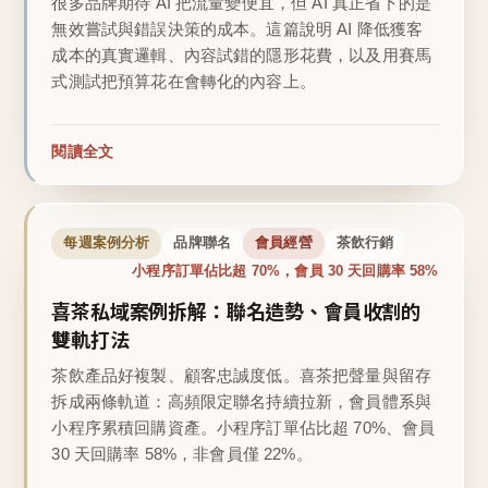
很多品牌期待 AI 把流量變便宜，但 AI 真正省下的是
無效嘗試與錯誤決策的成本。這篇說明 AI 降低獲客
成本的真實邏輯、內容試錯的隱形花費，以及用賽馬
式測試把預算花在會轉化的內容上。
閱讀全文
每週案例分析
品牌聯名
會員經營
茶飲行銷
小程序訂單佔比超 70%，會員 30 天回購率 58%
喜茶私域案例拆解：聯名造勢、會員收割的
雙軌打法
茶飲產品好複製、顧客忠誠度低。喜茶把聲量與留存
拆成兩條軌道：高頻限定聯名持續拉新，會員體系與
小程序累積回購資產。小程序訂單佔比超 70%、會員
30 天回購率 58%，非會員僅 22%。