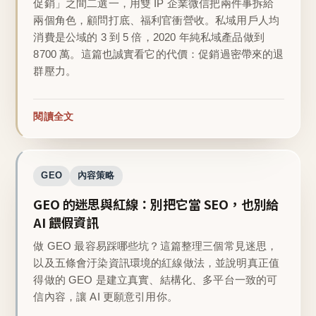
促銷」之間二選一，用雙 IP 企業微信把兩件事拆給
兩個角色，顧問打底、福利官衝營收。私域用戶人均
消費是公域的 3 到 5 倍，2020 年純私域產品做到
8700 萬。這篇也誠實看它的代價：促銷過密帶來的退
群壓力。
閱讀全文
GEO
內容策略
GEO 的迷思與紅線：別把它當 SEO，也別給
AI 餵假資訊
做 GEO 最容易踩哪些坑？這篇整理三個常見迷思，
以及五條會汙染資訊環境的紅線做法，並說明真正值
得做的 GEO 是建立真實、結構化、多平台一致的可
信內容，讓 AI 更願意引用你。