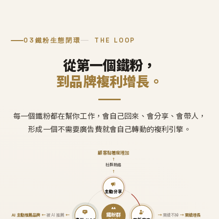
03
鐵粉生態閉環
THE LOOP
從第一個鐵粉，
到品牌複利增長。
每一個鐵粉都在幫你工作，會自己回來、會分享、會帶人，
形成一個不需要廣告費就會自己轉動的複利引擎。
顧客黏著度增加
↑
社群熱絡
↑
主動分享
鐵粉群
AI 主動推薦品牌
←
被 AI 推薦
←
→
業績不掉
→
業績增長