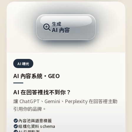
AI 回答
生成
AI 內容
推薦的台灣品牌？
AI 曝光
AI 內容系統・GEO
AI 在回答裡找不到你？
讓 ChatGPT、Gemini、Perplexity 在回答裡主動
引用你的品牌。
內容池與語意標籤
結構化資料 schema
AI 引用監測