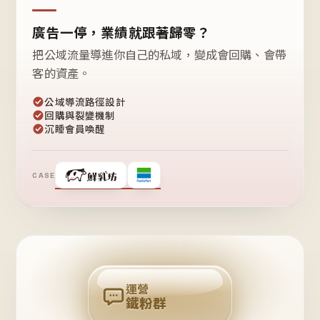
廣告一停，業績就跟著歸零？
把公域流量導進你自己的私域，變成會回購、會帶
客的資產。
公域導流路徑設計
回購與裂變機制
沉睡會員喚醒
CASE
❤
鐵
粉
自
己
揪
團
回
購
運營
鐵粉群