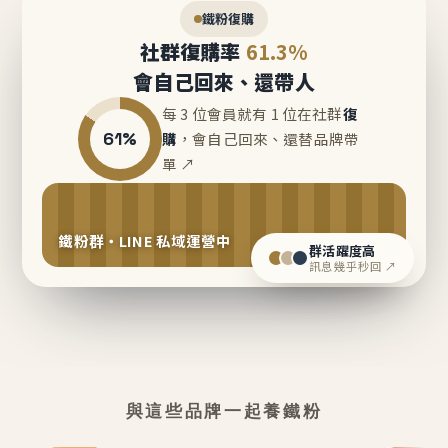
鐵粉復購
社群復購率
61.3%
會自己回來、還帶人
每 3 位會員就有 1 位在社群
復
61%
購
，會自己回來、還替品牌帶
單 ↗
鐵粉群・LINE 私域運營中
群活躍度高
訊息幾乎秒回 ↗
與這些品牌一起養鐵粉