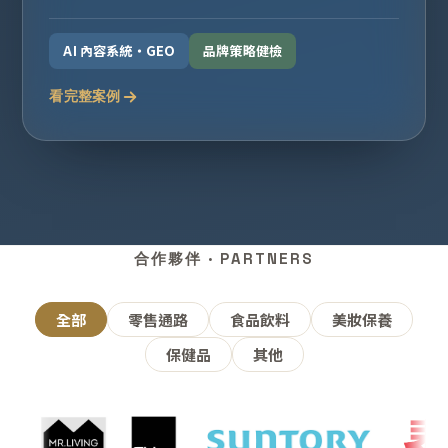
AI 內容系統・GEO
品牌策略健檢
看完整案例
合作夥伴 · PARTNERS
全部
零售通路
食品飲料
美妝保養
保健品
其他