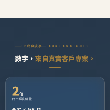
06
成功故事
SUCCESS STORIES
數字，
來自真實客戶專案。
2
倍
門市鮮乳銷量
全家 × 鮮乳坊