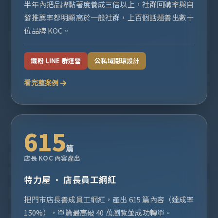
半年內把品牌黏著度養成三倍以上，社群回購率與自
發推薦率都明顯高於一般社群，上百個話題養出數十
位品牌 KOC。
鐵粉 LINE 群運營
公私域閉環設計
看完整案例
615
篇
店長 KOC 內容產出
特力屋 · 店長員工網紅
把門市店長養成員工網紅，產出 615 篇內容（達成率
150%），單篇最高破 40 萬瀏覽並成功轉單。