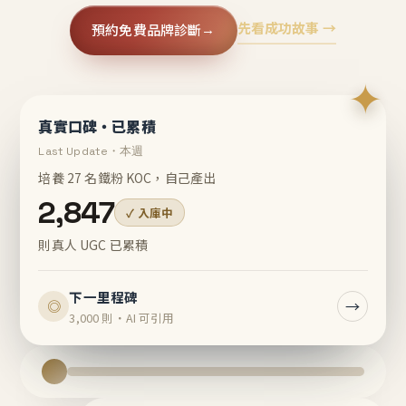
先看成功故事 →
預約免費品牌診斷
→
✦
真實口碑・已累積
Last Update・本週
培養 27 名鐵粉 KOC，自己產出
2,847
✓ 入庫中
則真人 UGC 已累積
下一里程碑
→
◎
3,000 則・AI 可引用