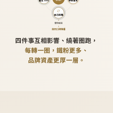
產出 UGC
帶新客來
越滾越大
自己回購
↓
替你說話
↓
自然口碑傳播
四件事互相影響、繞著圈跑，
每轉一圈，鐵粉更多、
品牌資產更厚一層。