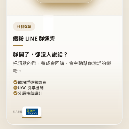
今天
開團
嗎？
推
薦
這
社群運營
款
+1
鐵粉 LINE 群運營
群開了，卻沒人說話？
把沉默的群，養成會回購、會主動幫你說話的鐵
粉。
鐵粉群運營節奏
UGC 引導機制
分層權益設計
CASE