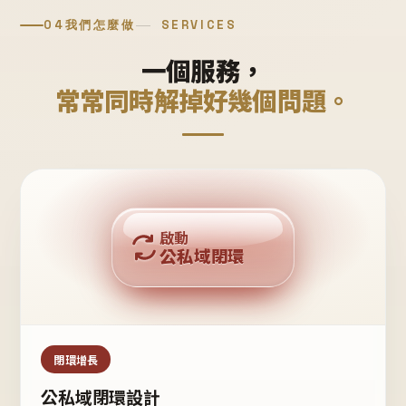
04
我們怎麼做
SERVICES
一個服務，
常常同時解掉好幾個問題。
回購複利
啟動
公私域閉環
私域鐵粉
公域流量
閉環增長
公私域閉環設計