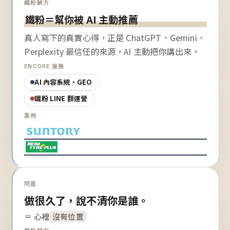
鐵粉解方
鐵粉＝幫你被 AI 主動推薦
真人寫下的真實心得，正是 ChatGPT、Gemini、
Perplexity 最信任的來源，AI 主動把你講出來。
ENCORE 服務
AI 內容系統・GEO
鐵粉 LINE 群運營
案例
問題
做很久了，說不清你是誰。
＝ 心裡
沒有位置