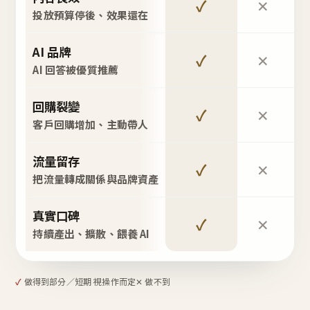
✓
✕
投放預算停後、效果還在
AI 品牌
✓
✕
AI 回答被優質推薦
回購裂變
✓
✕
客戶回購增加、主動帶人
流量留存
✓
✕
把流量轉成關係與品牌資產
真實口碑
✓
✕
持續產出、擴散、餵養 AI
✓
做得到
部分／短期 視操作而定
✕ 做不到