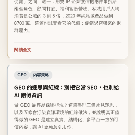
促銷」之間二選一，用雙 IP 企業微信把兩件事拆給
兩個角色，顧問打底、福利官衝營收。私域用戶人均
消費是公域的 3 到 5 倍，2020 年純私域產品做到
8700 萬。這篇也誠實看它的代價：促銷過密帶來的退
群壓力。
閱讀全文
GEO
內容策略
GEO 的迷思與紅線：別把它當 SEO，也別給
AI 餵假資訊
做 GEO 最容易踩哪些坑？這篇整理三個常見迷思，
以及五條會汙染資訊環境的紅線做法，並說明真正值
得做的 GEO 是建立真實、結構化、多平台一致的可
信內容，讓 AI 更願意引用你。