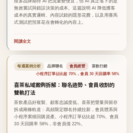
很多品牌期待 AI 把流量變便宜，但 AI 真正省下的是
無效嘗試與錯誤決策的成本。這篇說明 AI 降低獲客
成本的真實邏輯、內容試錯的隱形花費，以及用賽馬
式測試把預算花在會轉化的內容上。
閱讀全文
每週案例分析
品牌聯名
會員經營
茶飲行銷
小程序訂單佔比超 70%，會員 30 天回購率 58%
喜茶私域案例拆解：聯名造勢、會員收割的
雙軌打法
茶飲產品好複製、顧客忠誠度低。喜茶把聲量與留存
拆成兩條軌道：高頻限定聯名持續拉新，會員體系與
小程序累積回購資產。小程序訂單佔比超 70%、會員
30 天回購率 58%，非會員僅 22%。