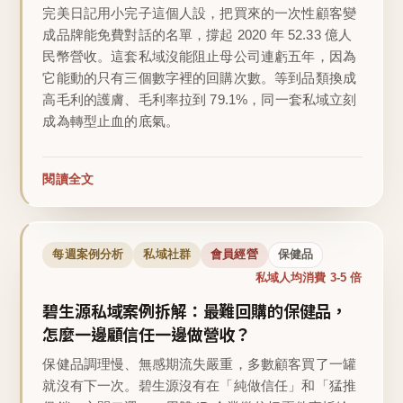
完美日記用小完子這個人設，把買來的一次性顧客變
成品牌能免費對話的名單，撐起 2020 年 52.33 億人
民幣營收。這套私域沒能阻止母公司連虧五年，因為
它能動的只有三個數字裡的回購次數。等到品類換成
高毛利的護膚、毛利率拉到 79.1%，同一套私域立刻
成為轉型止血的底氣。
閱讀全文
每週案例分析
私域社群
會員經營
保健品
私域人均消費 3-5 倍
碧生源私域案例拆解：最難回購的保健品，
怎麼一邊顧信任一邊做營收？
保健品調理慢、無感期流失嚴重，多數顧客買了一罐
就沒有下一次。碧生源沒有在「純做信任」和「猛推