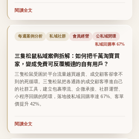
閱讀全文
每週案例分析
私域社群
會員經營
公私域閉環
私域回購率 67%
三隻松鼠私域案例拆解：如何把千萬淘寶買
家，變成免費可反覆觸達的自有用戶？
三隻松鼠受困於平台流量越買越貴、成交顧客卻拿不
到的死循環。三隻松鼠把各通路的成交顧客導進自己
的社群工具，建立包裹導流、企微承接、社群運營、
小程序回購的閉環，落地後私域回購率達 67%、客單
價提升 42%。
閱讀全文