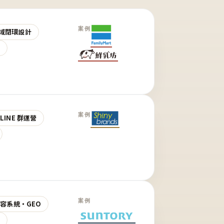
案例
域閉環設計
營
案例
LINE 群運營
案例
 內容系統・GEO
營