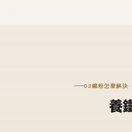
02
鐵粉怎麼解決
養