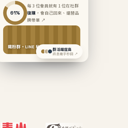
每 3 位會員就有 1 位在社群
61%
復購
，會自己回來、還替品
牌帶單 ↗
鐵粉群・LINE 私域運營中
群活躍度高
訊息幾乎秒回 ↗