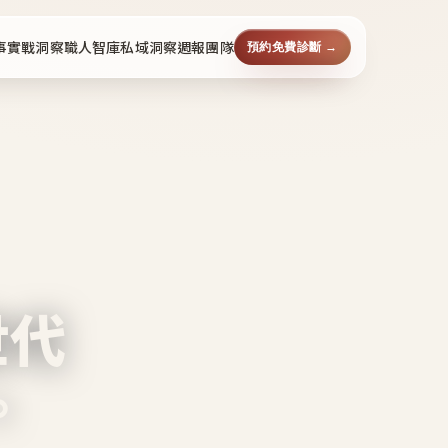
事
實戰洞察
職人智庫
私域洞察週報
團隊
預約免費診斷 →
世代
。