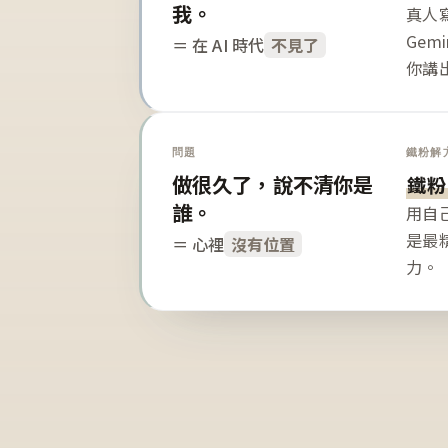
我。
真人寫
Gem
＝ 在 AI 時代
不見了
你講
問題
鐵粉解
做很久了，說不清你是
鐵粉
誰。
用自
是最
＝ 心裡
沒有位置
力。