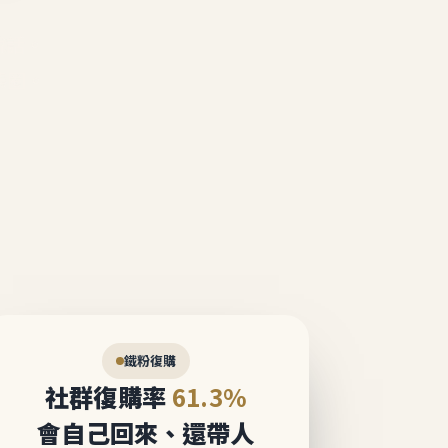
說話。
態圈。
鐵粉復購
社群復購率
61.3%
會自己回來、還帶人