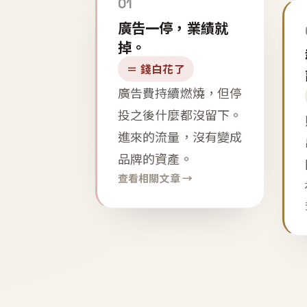
01
廣告一停，業績就
掉。
＝ 錢白花了
廣告費持續燃燒，但停
投之後什麼都沒留下。
進來的流量，沒有變成
品牌的資產。
查看相關文章 →