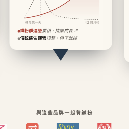
投放第一天
12 個月後
鐵粉群運營
累積、持續成長 ↗
傳統廣告運營
短暫、停了就掉
與這些品牌一起養鐵粉