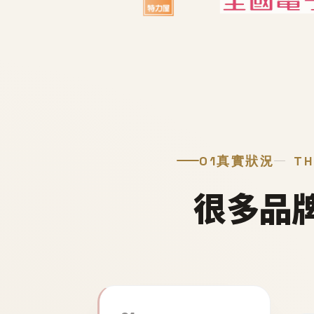
01
真實狀況
TH
很多品