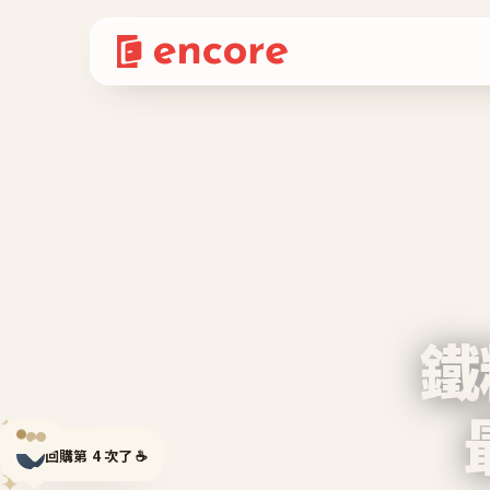
鐵
✦
回購第 4 次了 ☕
✦
✦