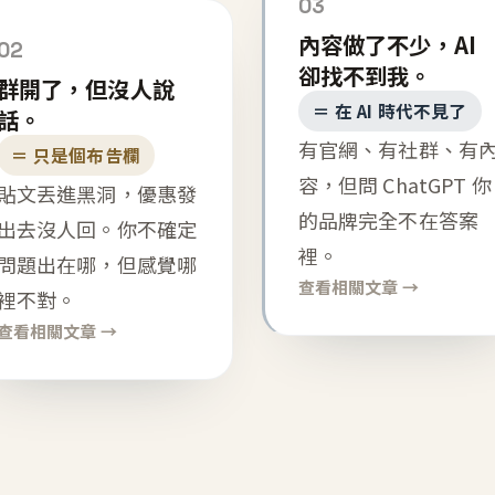
03
內容做了不少，AI
02
卻找不到我。
群開了，但沒人說
＝ 在 AI 時代不見了
話。
有官網、有社群、有
＝ 只是個布告欄
容，但問 ChatGPT 你
貼文丟進黑洞，優惠發
的品牌完全不在答案
出去沒人回。你不確定
裡。
問題出在哪，但感覺哪
查看相關文章 →
裡不對。
查看相關文章 →