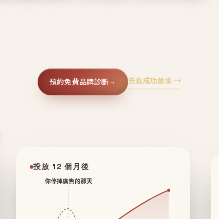
廣告、不靠折扣，會自己回來、自己帶人、自己幫你
core 用 AI 技術與運營方法，幫品牌系統性養出鐵粉生
先看成功故事 →
預約免費品牌診斷
→
✦
投放 12 個月後
你停掉廣告的那天