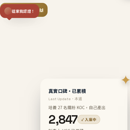
揪同事一起團購 🙌
這家我認證！
不等
En
真實口碑・已累積
Last Update・本週
培養 27 名鐵粉 KOC，自己產出
2,847
✓ 入庫中