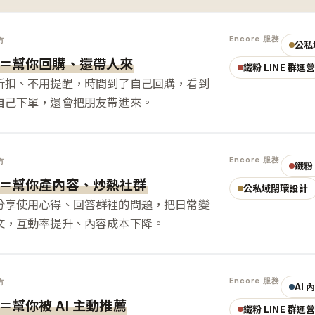
Encore 服務
方
公私
＝幫你回購、還帶人來
鐵粉 LINE 群運
折扣、不用提醒，時間到了自己回購，看到
自己下單，還會把朋友帶進來。
Encore 服務
方
鐵粉 
＝幫你產內容、炒熱社群
公私域閉環設計
分享使用心得、回答群裡的問題，把日常變
文，互動率提升、內容成本下降。
Encore 服務
方
AI
＝幫你被 AI 主動推薦
鐵粉 LINE 群運