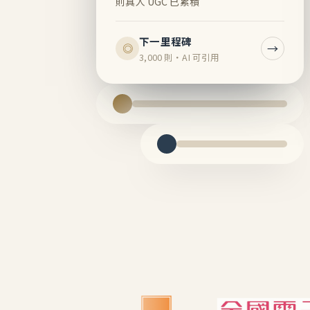
則真人 UGC 已累積
下一里程碑
→
◎
3,000 則・AI 可引用