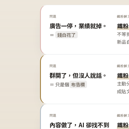
問題
鐵粉解
廣告一停，業績就掉。
鐵粉
不等
＝
錢白花了
新品
問題
鐵粉解
群開了，但沒人說話。
鐵粉
主動
＝ 只是個
布告欄
成貼
問題
鐵粉解
內容做了，AI 卻找不到
鐵粉