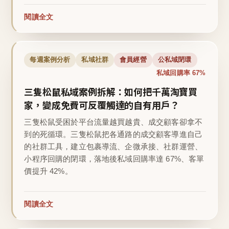
閱讀全文
每週案例分析
私域社群
會員經營
公私域閉環
私域回購率 67%
三隻松鼠私域案例拆解：如何把千萬淘寶買
家，變成免費可反覆觸達的自有用戶？
三隻松鼠受困於平台流量越買越貴、成交顧客卻拿不
到的死循環。三隻松鼠把各通路的成交顧客導進自己
的社群工具，建立包裹導流、企微承接、社群運營、
小程序回購的閉環，落地後私域回購率達 67%、客單
價提升 42%。
閱讀全文