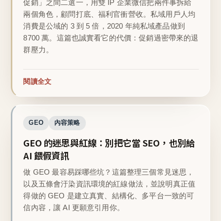
促銷」之間二選一，用雙 IP 企業微信把兩件事拆給
兩個角色，顧問打底、福利官衝營收。私域用戶人均
消費是公域的 3 到 5 倍，2020 年純私域產品做到
8700 萬。這篇也誠實看它的代價：促銷過密帶來的退
群壓力。
閱讀全文
GEO
內容策略
GEO 的迷思與紅線：別把它當 SEO，也別給
AI 餵假資訊
做 GEO 最容易踩哪些坑？這篇整理三個常見迷思，
以及五條會汙染資訊環境的紅線做法，並說明真正值
得做的 GEO 是建立真實、結構化、多平台一致的可
信內容，讓 AI 更願意引用你。