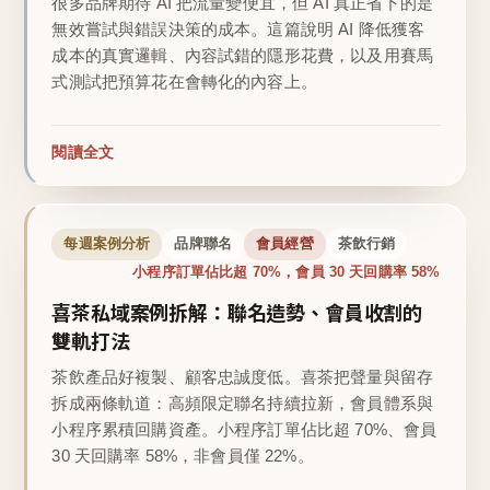
很多品牌期待 AI 把流量變便宜，但 AI 真正省下的是
無效嘗試與錯誤決策的成本。這篇說明 AI 降低獲客
成本的真實邏輯、內容試錯的隱形花費，以及用賽馬
式測試把預算花在會轉化的內容上。
閱讀全文
每週案例分析
品牌聯名
會員經營
茶飲行銷
小程序訂單佔比超 70%，會員 30 天回購率 58%
喜茶私域案例拆解：聯名造勢、會員收割的
雙軌打法
茶飲產品好複製、顧客忠誠度低。喜茶把聲量與留存
拆成兩條軌道：高頻限定聯名持續拉新，會員體系與
小程序累積回購資產。小程序訂單佔比超 70%、會員
30 天回購率 58%，非會員僅 22%。