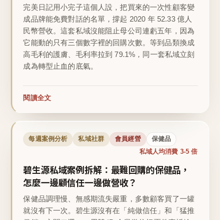
完美日記用小完子這個人設，把買來的一次性顧客變
成品牌能免費對話的名單，撐起 2020 年 52.33 億人
民幣營收。這套私域沒能阻止母公司連虧五年，因為
它能動的只有三個數字裡的回購次數。等到品類換成
高毛利的護膚、毛利率拉到 79.1%，同一套私域立刻
成為轉型止血的底氣。
閱讀全文
每週案例分析
私域社群
會員經營
保健品
私域人均消費 3-5 倍
碧生源私域案例拆解：最難回購的保健品，
怎麼一邊顧信任一邊做營收？
保健品調理慢、無感期流失嚴重，多數顧客買了一罐
就沒有下一次。碧生源沒有在「純做信任」和「猛推