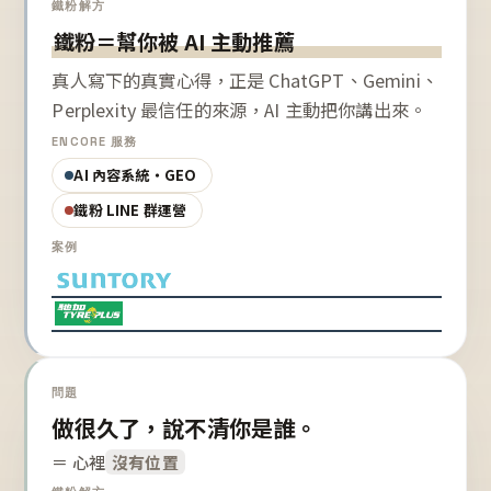
鐵粉解方
鐵粉＝幫你被 AI 主動推薦
真人寫下的真實心得，正是 ChatGPT、Gemini、
Perplexity 最信任的來源，AI 主動把你講出來。
ENCORE 服務
AI 內容系統・GEO
鐵粉 LINE 群運營
案例
問題
做很久了，說不清你是誰。
＝ 心裡
沒有位置