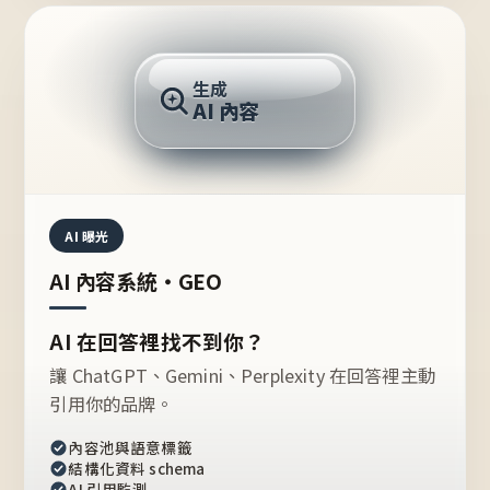
AI 回答
生成
AI 內容
推薦的台灣品牌？
AI 曝光
AI 內容系統・GEO
AI 在回答裡找不到你？
讓 ChatGPT、Gemini、Perplexity 在回答裡主動
引用你的品牌。
內容池與語意標籤
結構化資料 schema
AI 引用監測