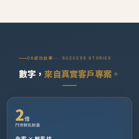
06
成功故事
SUCCESS STORIES
數字，
來自真實客戶專案。
2
倍
門市鮮乳銷量
全家 × 鮮乳坊