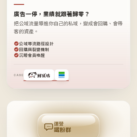
廣告一停，業績就跟著歸零？
把公域流量導進你自己的私域，變成會回購、會帶
客的資產。
公域導流路徑設計
回購與裂變機制
沉睡會員喚醒
CASE
❤
鐵
粉
自
己
揪
團
回
購
運營
鐵粉群