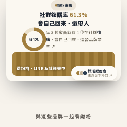
鐵粉復購
社群復購率
61.3%
會自己回來、還帶人
每 3 位會員就有 1 位在社群
復
61%
購
，會自己回來、還替品牌帶
單 ↗
鐵粉群・LINE 私域運營中
群活躍度高
訊息幾乎秒回 ↗
與這些品牌一起養鐵粉