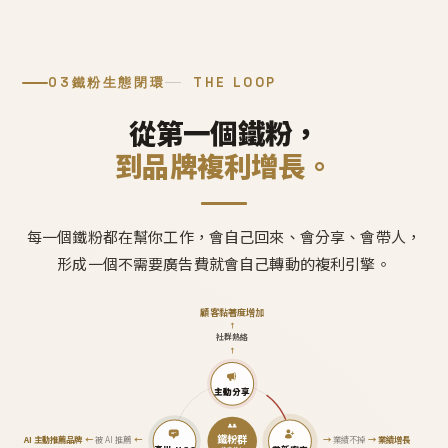
03
鐵粉生態閉環
THE LOOP
從第一個鐵粉，
到品牌複利增長。
每一個鐵粉都在幫你工作，會自己回來、會分享、會帶人，
形成一個不需要廣告費就會自己轉動的複利引擎。
顧客黏著度增加
↑
社群熱絡
↑
主動分享
鐵粉群
AI 主動推薦品牌
←
被 AI 推薦
←
→
業績不掉
→
業績增長