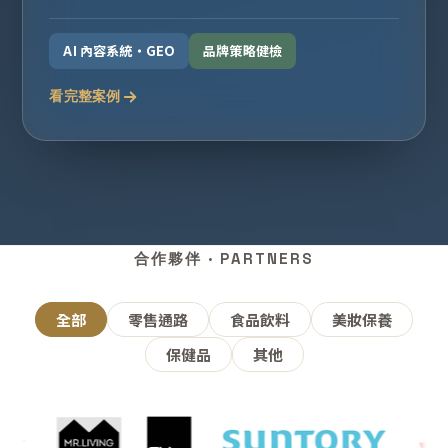
AI 內容系統・GEO
品牌策略健檢
看完整案例
合作夥伴 · PARTNERS
全部
零售通路
食品飲料
美妝保養
保健品
其他