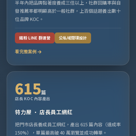
半年內把品牌黏著度養成三倍以上，社群回購率與自
發推薦率都明顯高於一般社群，上百個話題養出數十
位品牌 KOC。
鐵粉 LINE 群運營
公私域閉環設計
看完整案例
615
篇
店長 KOC 內容產出
特力屋 · 店長員工網紅
把門市店長養成員工網紅，產出 615 篇內容（達成率
150%），單篇最高破 40 萬瀏覽並成功轉單。