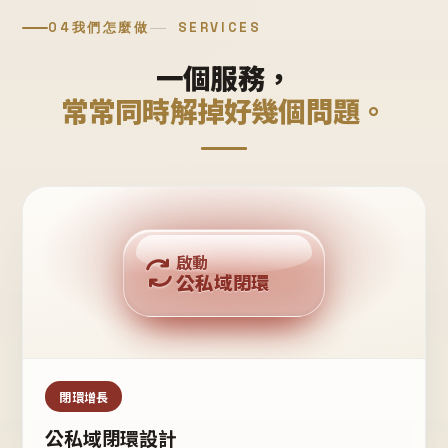
04
我們怎麼做
SERVICES
一個服務，
常常同時解掉好幾個問題。
回購複利
啟動
公私域閉環
私域鐵粉
公域流量
閉環增長
公私域閉環設計