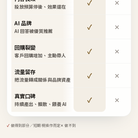
✓
✕
投放預算停後、效果還在
AI 品牌
✓
✕
AI 回答被優質推薦
回購裂變
✓
✕
客戶回購增加、主動帶人
流量留存
✓
✕
把流量轉成關係與品牌資產
真實口碑
✓
✕
持續產出、擴散、餵養 AI
✓
做得到
部分／短期 視操作而定
✕ 做不到