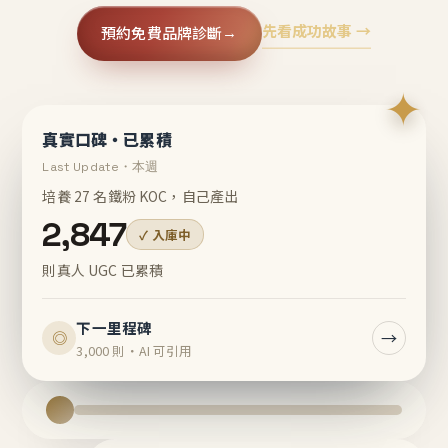
先看成功故事 →
預約免費品牌診斷
→
✦
真實口碑・已累積
Last Update・本週
培養 27 名鐵粉 KOC，自己產出
2,847
✓ 入庫中
則真人 UGC 已累積
下一里程碑
→
◎
3,000 則・AI 可引用