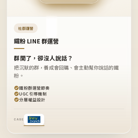
今天
開團
嗎？
推
薦
這
社群運營
款
+1
鐵粉 LINE 群運營
群開了，卻沒人說話？
把沉默的群，養成會回購、會主動幫你說話的鐵
粉。
鐵粉群運營節奏
UGC 引導機制
分層權益設計
CASE