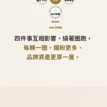
產出 UGC
帶新客來
越滾越大
自己回購
↓
替你說話
↓
自然口碑傳播
四件事互相影響、繞著圈跑，
每轉一圈，鐵粉更多、
品牌資產更厚一層。