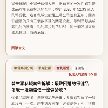
完美日記用小完子這個人設，把買來的一次性顧客變
成品牌能免費對話的名單，撐起 2020 年 52.33 億人
民幣營收。這套私域沒能阻止母公司連虧五年，因為
它能動的只有三個數字裡的回購次數。等到品類換成
高毛利的護膚、毛利率拉到 79.1%，同一套私域立刻
成為轉型止血的底氣。
閱讀全文
每週案例分析
私域社群
會員經營
保健品
私域人均消費 3-5 倍
碧生源私域案例拆解：最難回購的保健品，
怎麼一邊顧信任一邊做營收？
保健品調理慢、無感期流失嚴重，多數顧客買了一罐
就沒有下一次。碧生源沒有在「純做信任」和「猛推