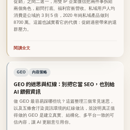
促銷」之間二選一，用雙 IP 企業微信把兩件事拆給
兩個角色，顧問打底、福利官衝營收。私域用戶人均
消費是公域的 3 到 5 倍，2020 年純私域產品做到
8700 萬。這篇也誠實看它的代價：促銷過密帶來的退
群壓力。
閱讀全文
GEO
內容策略
GEO 的迷思與紅線：別把它當 SEO，也別給
AI 餵假資訊
做 GEO 最容易踩哪些坑？這篇整理三個常見迷思，
以及五條會汙染資訊環境的紅線做法，並說明真正值
得做的 GEO 是建立真實、結構化、多平台一致的可
信內容，讓 AI 更願意引用你。