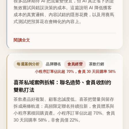
很多品牌期待 AI 把流量變便宜，但 AI 真正省下的是
無效嘗試與錯誤決策的成本。這篇說明 AI 降低獲客
成本的真實邏輯、內容試錯的隱形花費，以及用賽馬
式測試把預算花在會轉化的內容上。
閱讀全文
每週案例分析
品牌聯名
會員經營
茶飲行銷
小程序訂單佔比超 70%，會員 30 天回購率 58%
喜茶私域案例拆解：聯名造勢、會員收割的
雙軌打法
茶飲產品好複製、顧客忠誠度低。喜茶把聲量與留存
拆成兩條軌道：高頻限定聯名持續拉新，會員體系與
小程序累積回購資產。小程序訂單佔比超 70%、會員
30 天回購率 58%，非會員僅 22%。