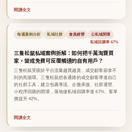
閱讀全文
每週案例分析
私域社群
會員經營
公私域閉環
私域回購率 67%
三隻松鼠私域案例拆解：如何把千萬淘寶買
家，變成免費可反覆觸達的自有用戶？
三隻松鼠受困於平台流量越買越貴、成交顧客卻拿不
到的死循環。三隻松鼠把各通路的成交顧客導進自己
的社群工具，建立包裹導流、企微承接、社群運營、
小程序回購的閉環，落地後私域回購率達 67%、客單
價提升 42%。
閱讀全文