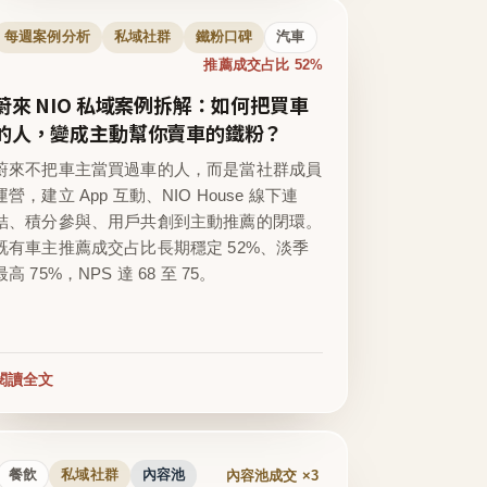
每週案例分析
私域社群
鐵粉口碑
汽車
推薦成交占比 52%
蔚來 NIO 私域案例拆解：如何把買車
的人，變成主動幫你賣車的鐵粉？
蔚來不把車主當買過車的人，而是當社群成員
運營，建立 App 互動、NIO House 線下連
結、積分參與、用戶共創到主動推薦的閉環。
既有車主推薦成交占比長期穩定 52%、淡季
最高 75%，NPS 達 68 至 75。
閱讀全文
內容池成交 ×3
餐飲
私域社群
內容池