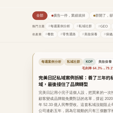
全部
廣告一停，業績就掉
群開了，卻
每週案例分析
私域社群
GEO
熱門主題
餐飲
零售通路
美妝保養
保健
依產業
每週案例分析
私域社群
KOP
美妝保養
毛利率 64.3%→79.
完美日記私域案例拆解：養了三年的
域，最後接住了品牌轉型
完美日記用小完子這個人設，把買來的一次
顧客變成品牌能免費對話的名單，撐起 2020
年 52.33 億人民幣營收。這套私域沒能阻止
公司連虧五年，因為它能動的只有三個數字