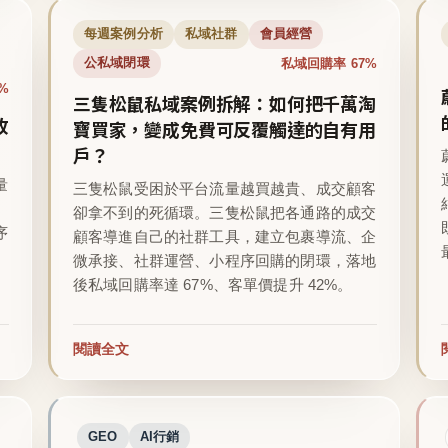
每週案例分析
私域社群
會員經營
私域回購率 67%
公私域閉環
%
三隻松鼠私域案例拆解：如何把千萬淘
收
寶買家，變成免費可反覆觸達的自有用
戶？
量
三隻松鼠受困於平台流量越買越貴、成交顧客
卻拿不到的死循環。三隻松鼠把各通路的成交
序
顧客導進自己的社群工具，建立包裹導流、企
微承接、社群運營、小程序回購的閉環，落地
後私域回購率達 67%、客單價提升 42%。
閱讀全文
GEO
AI行銷