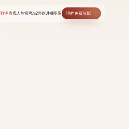
實戰洞察
職人智庫
私域洞察週報
團隊
預約免費診斷 →