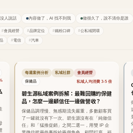
沒人說話
內容做了，AI 找不到我
做很久了，說不清你是誰
會員經營
品牌定位
鐵粉口碑
公私域閉環
品
電信
汽車
每週案例分析
私域社群
會員經營
1%
私域人均消費 3-5 倍
保健品
私
碧生源私域案例拆解：最難回購的保健
品，怎麼一邊顧信任一邊做營收？
性
保健品調理慢、無感期流失嚴重，多數顧客買
了一罐就沒有下一次。碧生源沒有在「純做信
母
任」和「猛推促銷」之間二選一，用雙 IP 企
裡
業微信把兩件事拆給兩個角色，顧問打底、福