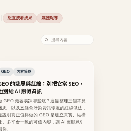
想直接看成果
媒體報導
GEO
內容策略
GEO 的迷思與紅線：別把它當 SEO，
也別給 AI 餵假資訊
做 GEO 最容易踩哪些坑？這篇整理三個常見
迷思，以及五條會汙染資訊環境的紅線做法，
並說明真正值得做的 GEO 是建立真實、結構
化、多平台一致的可信內容，讓 AI 更願意引
用你。