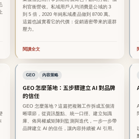
毛
利官衝營收。私域用戶人均消費是公域的 3
止
到 5 倍，2020 年純私域產品做到 8700 萬。
這篇也誠實看它的代價：促銷過密帶來的退群
壓力。
閱讀全文
GEO
內容策略
GEO 怎麼落地：五步驟建立 AI 對品牌
的信任
GEO 怎麼落地？這篇把複雜工作拆成五個清
變
晰環節，從資訊盤點、統一口徑、建立知識
你
庫、佈局權威矩陣到監測與迭代，一步一步帶
品牌建立 AI 的信任，讓內容持續被 AI 引用。