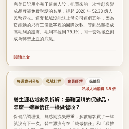
完美日記用小完子這個人設，把買來的一次性顧客變
成品牌能免費對話的名單，撐起 2020 年 52.33 億人
民幣營收。這套私域沒能阻止母公司連虧五年，因為
它能動的只有三個數字裡的回購次數。等到品類換成
高毛利的護膚、毛利率拉到 79.1%，同一套私域立刻
成為轉型止血的底氣。
閱讀全文
每週案例分析
私域社群
會員經營
保健品
私域人均消費 3-5 倍
碧生源私域案例拆解：最難回購的保健品，
怎麼一邊顧信任一邊做營收？
保健品調理慢、無感期流失嚴重，多數顧客買了一罐
就沒有下一次。碧生源沒有在「純做信任」和「猛推