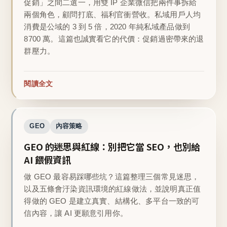
促銷」之間二選一，用雙 IP 企業微信把兩件事拆給
兩個角色，顧問打底、福利官衝營收。私域用戶人均
消費是公域的 3 到 5 倍，2020 年純私域產品做到
8700 萬。這篇也誠實看它的代價：促銷過密帶來的退
群壓力。
閱讀全文
GEO
內容策略
GEO 的迷思與紅線：別把它當 SEO，也別給
AI 餵假資訊
做 GEO 最容易踩哪些坑？這篇整理三個常見迷思，
以及五條會汙染資訊環境的紅線做法，並說明真正值
得做的 GEO 是建立真實、結構化、多平台一致的可
信內容，讓 AI 更願意引用你。