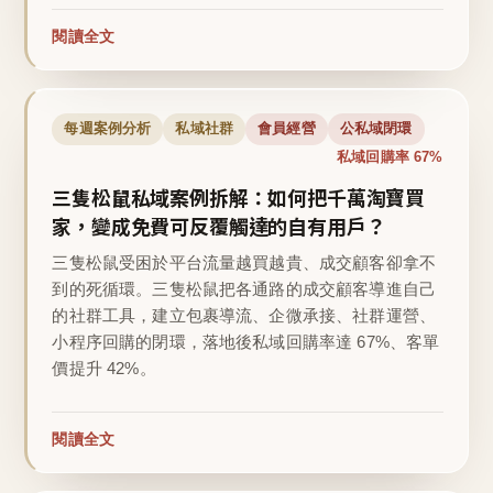
閱讀全文
每週案例分析
私域社群
會員經營
公私域閉環
私域回購率 67%
三隻松鼠私域案例拆解：如何把千萬淘寶買
家，變成免費可反覆觸達的自有用戶？
三隻松鼠受困於平台流量越買越貴、成交顧客卻拿不
到的死循環。三隻松鼠把各通路的成交顧客導進自己
的社群工具，建立包裹導流、企微承接、社群運營、
小程序回購的閉環，落地後私域回購率達 67%、客單
價提升 42%。
閱讀全文