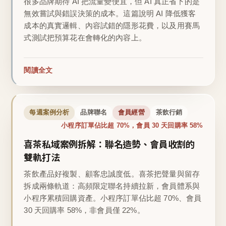
很多品牌期待 AI 把流量變便宜，但 AI 真正省下的是
無效嘗試與錯誤決策的成本。這篇說明 AI 降低獲客
成本的真實邏輯、內容試錯的隱形花費，以及用賽馬
式測試把預算花在會轉化的內容上。
閱讀全文
每週案例分析
品牌聯名
會員經營
茶飲行銷
小程序訂單佔比超 70%，會員 30 天回購率 58%
喜茶私域案例拆解：聯名造勢、會員收割的
雙軌打法
茶飲產品好複製、顧客忠誠度低。喜茶把聲量與留存
拆成兩條軌道：高頻限定聯名持續拉新，會員體系與
小程序累積回購資產。小程序訂單佔比超 70%、會員
30 天回購率 58%，非會員僅 22%。