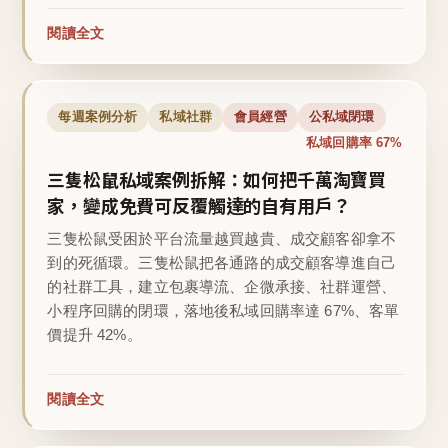
閱讀全文
每週案例分析
私域社群
會員經營
公私域閉環
私域回購率 67%
三隻松鼠私域案例拆解：如何把千萬淘寶買
家，變成免費可反覆觸達的自有用戶？
三隻松鼠受困於平台流量越買越貴、成交顧客卻拿不
到的死循環。三隻松鼠把各通路的成交顧客導進自己
的社群工具，建立包裹導流、企微承接、社群運營、
小程序回購的閉環，落地後私域回購率達 67%、客單
價提升 42%。
閱讀全文