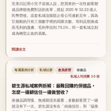
完美日記用小完子這個人設，把買來的一次性顧客變
成品牌能免費對話的名單，撐起 2020 年 52.33 億人
民幣營收。這套私域沒能阻止母公司連虧五年，因為
它能動的只有三個數字裡的回購次數。等到品類換成
高毛利的護膚、毛利率拉到 79.1%，同一套私域立刻
成為轉型止血的底氣。
閱讀全文
每週案例分析
私域社群
會員經營
保健品
私域人均消費 3-5 倍
碧生源私域案例拆解：最難回購的保健品，
怎麼一邊顧信任一邊做營收？
保健品調理慢、無感期流失嚴重，多數顧客買了一罐
就沒有下一次。碧生源沒有在「純做信任」和「猛推