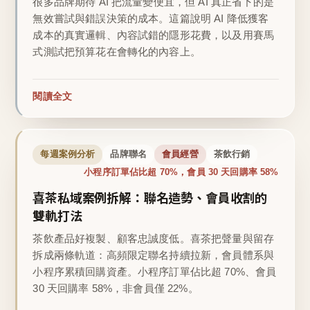
很多品牌期待 AI 把流量變便宜，但 AI 真正省下的是
無效嘗試與錯誤決策的成本。這篇說明 AI 降低獲客
成本的真實邏輯、內容試錯的隱形花費，以及用賽馬
式測試把預算花在會轉化的內容上。
閱讀全文
每週案例分析
品牌聯名
會員經營
茶飲行銷
小程序訂單佔比超 70%，會員 30 天回購率 58%
喜茶私域案例拆解：聯名造勢、會員收割的
雙軌打法
茶飲產品好複製、顧客忠誠度低。喜茶把聲量與留存
拆成兩條軌道：高頻限定聯名持續拉新，會員體系與
小程序累積回購資產。小程序訂單佔比超 70%、會員
30 天回購率 58%，非會員僅 22%。