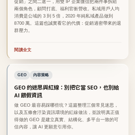
促銷」之間二選一，用雙 IP 企業微信把兩件事拆給
兩個角色，顧問打底、福利官衝營收。私域用戶人均
消費是公域的 3 到 5 倍，2020 年純私域產品做到
8700 萬。這篇也誠實看它的代價：促銷過密帶來的退
群壓力。
閱讀全文
GEO
內容策略
GEO 的迷思與紅線：別把它當 SEO，也別給
AI 餵假資訊
做 GEO 最容易踩哪些坑？這篇整理三個常見迷思，
以及五條會汙染資訊環境的紅線做法，並說明真正值
得做的 GEO 是建立真實、結構化、多平台一致的可
信內容，讓 AI 更願意引用你。