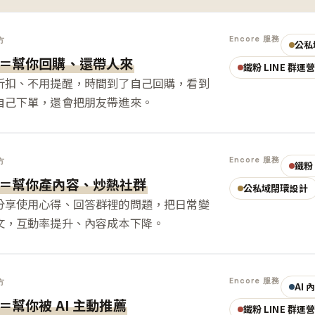
Encore 服務
方
公私
＝幫你回購、還帶人來
鐵粉 LINE 群運
折扣、不用提醒，時間到了自己回購，看到
自己下單，還會把朋友帶進來。
Encore 服務
方
鐵粉 
＝幫你產內容、炒熱社群
公私域閉環設計
分享使用心得、回答群裡的問題，把日常變
文，互動率提升、內容成本下降。
Encore 服務
方
AI
＝幫你被 AI 主動推薦
鐵粉 LINE 群運