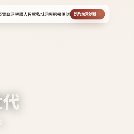
事
實戰洞察
職人智庫
私域洞察週報
團隊
預約免費診斷 →
世代
。