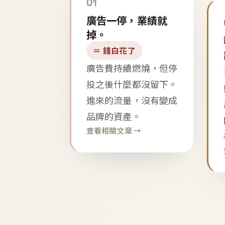
01
廣告一停，業績就
掉。
＝ 錢白花了
廣告費持續燃燒，但停
投之後什麼都沒留下。
進來的流量，沒有變成
品牌的資產。
查看相關文章 →