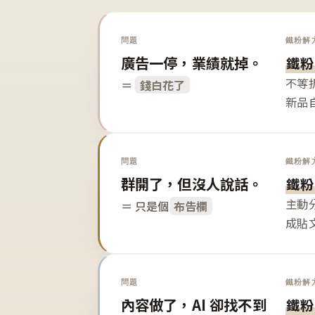
問題
鐵粉解
廣告一停，業績就掉。
鐵粉
不等
＝
錢白花了
新品
問題
鐵粉解
群開了，但沒人說話。
鐵粉
主動
＝ 只是個
布告欄
成貼
問題
鐵粉解
內容做了，AI 卻找不到
鐵粉