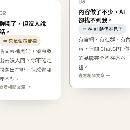
03
內容做了不少，AI
02
卻找不到我。
群開了，但沒人說
＝ 在 AI 時代不見了
話。
有官網、有社群、有
＝ 只是個布告欄
容，但問 ChatGPT 你
貼文丟進黑洞，優惠發
的品牌完全不在答案
出去沒人回。你不確定
裡。
問題出在哪，但感覺哪
查看相關文章 →
裡不對。
查看相關文章 →