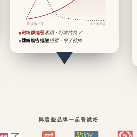
投放第一天
12 個月後
鐵粉群運營
累積、持續成長 ↗
傳統廣告運營
短暫、停了就掉
與這些品牌一起養鐵粉