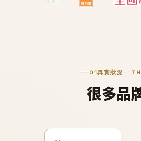
01
真實狀況
TH
很多品