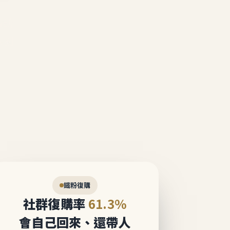
說話。
態圈。
鐵粉復購
社群復購率
61.3%
會自己回來、還帶人