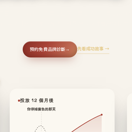
廣告、不靠折扣，會自己回來、自己帶人、自己幫你
core 用 AI 技術與運營方法，幫品牌系統性養出鐵粉生
先看成功故事 →
預約免費品牌診斷
→
✦
投放 12 個月後
你停掉廣告的那天