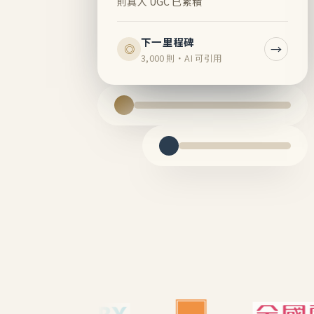
則真人 UGC 已累積
下一里程碑
→
◎
3,000 則・AI 可引用