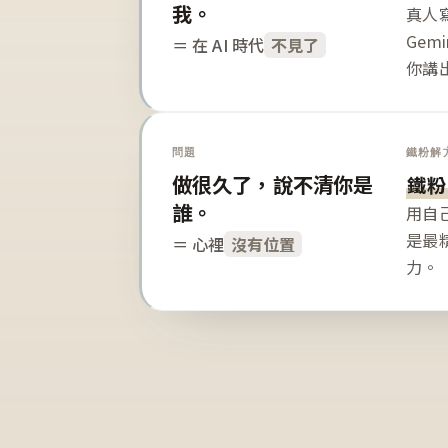
我。
真人寫
Gem
＝ 在 AI 時代
不見了
你講
問題
鐵粉解
做很久了，說不清你是
鐵粉
誰。
用自
是最
＝ 心裡
沒有位置
力。