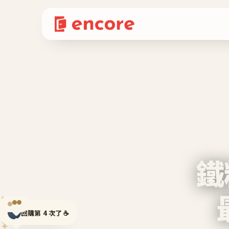
鐵
✦
✦
回購第 4 次了 ☕
✦
✦
✦
✦