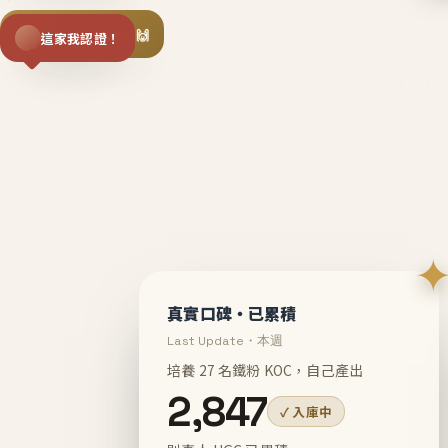
揪同事一起團購 🙌
這家我認證！
不等
En
真實口碑・已累積
Last Update・本週
培養 27 名鐵粉 KOC，自己產出
2,847
✓ 入庫中