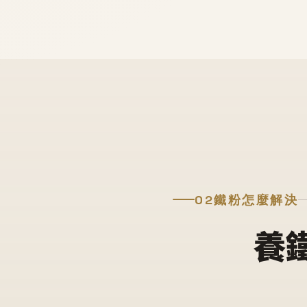
02
鐵粉怎麼解決
養