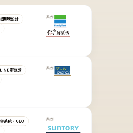
案例
域閉環設計
營
案例
LINE 群運營
案例
 內容系統・GEO
營