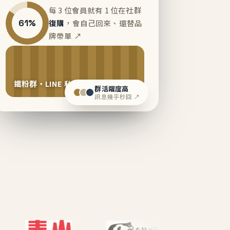
每 3 位會員就有 1 位在社群
61%
復購
，會自己回來、還替品
牌帶單 ↗
鐵粉群・LINE 私域運營中
群活躍度高
訊息幾乎秒回 ↗