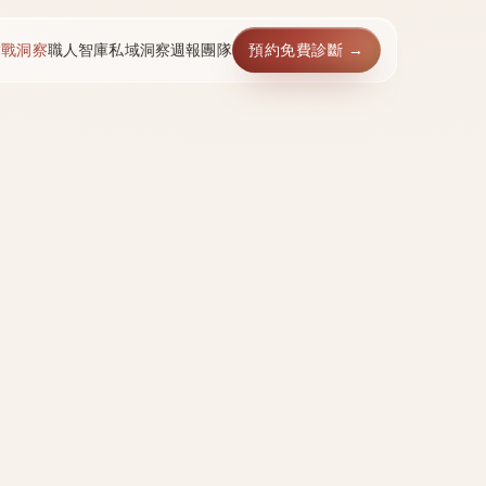
實戰洞察
職人智庫
私域洞察週報
團隊
預約免費診斷 →