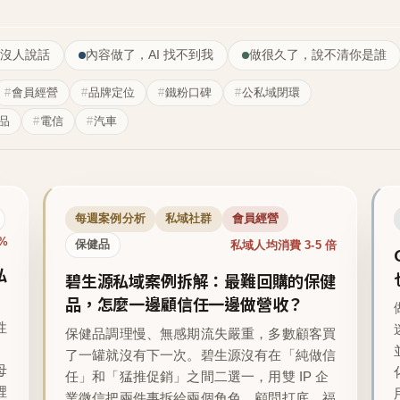
沒人說話
內容做了，AI 找不到我
做很久了，說不清你是誰
會員經營
品牌定位
鐵粉口碑
公私域閉環
品
電信
汽車
每週案例分析
私域社群
會員經營
1%
私域人均消費 3-5 倍
保健品
私
碧生源私域案例拆解：最難回購的保健
品，怎麼一邊顧信任一邊做營收？
性
保健品調理慢、無感期流失嚴重，多數顧客買
了一罐就沒有下一次。碧生源沒有在「純做信
母
任」和「猛推促銷」之間二選一，用雙 IP 企
裡
業微信把兩件事拆給兩個角色，顧問打底、福