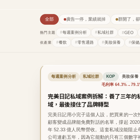
全部
廣告一停，業績就掉
群開了，卻
每週案例分析
私域社群
GEO
熱門主題
餐飲
零售通路
美妝保養
保健
依產業
每週案例分析
私域社群
KOP
美妝保養
毛利率 64.3%→79.
完美日記私域案例拆解：養了三年的
域，最後接住了品牌轉型
完美日記用小完子這個人設，把買來的一次
顧客變成品牌能免費對話的名單，撐起 2020
年 52.33 億人民幣營收。這套私域沒能阻止
公司連虧五年，因為它能動的只有三個數字