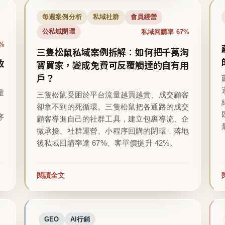
每週案例分析
私域社群
會員經營
私域回購率 67%
公私域閉環
%
三隻松鼠私域案例拆解：如何把千萬淘
收
寶買家，變成免費可反覆觸達的自有用
戶？
量
三隻松鼠受困於平台流量越買越貴、成交顧客
卻拿不到的死循環。三隻松鼠把各通路的成交
序
顧客導進自己的社群工具，建立包裹導流、企
微承接、社群運營、小程序回購的閉環，落地
後私域回購率達 67%、客單價提升 42%。
閱讀全文
GEO
AI行銷