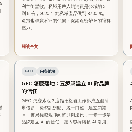
毛
利官衝營收。私域用戶人均消費是公域的 3
止
到 5 倍，2020 年純私域產品做到 8700 萬。
這篇也誠實看它的代價：促銷過密帶來的退群
壓力。
閱讀全文
GEO
內容策略
GEO 怎麼落地：五步驟建立 AI 對品牌
的信任
GEO 怎麼落地？這篇把複雜工作拆成五個清
變
晰環節，從資訊盤點、統一口徑、建立知識
你
庫、佈局權威矩陣到監測與迭代，一步一步帶
品牌建立 AI 的信任，讓內容持續被 AI 引用。