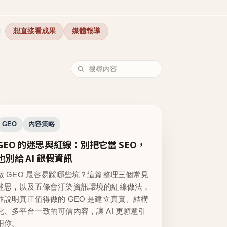
想直接看成果
媒體報導
GEO
內容策略
GEO 的迷思與紅線：別把它當 SEO，
也別給 AI 餵假資訊
做 GEO 最容易踩哪些坑？這篇整理三個常見
迷思，以及五條會汙染資訊環境的紅線做法，
並說明真正值得做的 GEO 是建立真實、結構
化、多平台一致的可信內容，讓 AI 更願意引
用你。