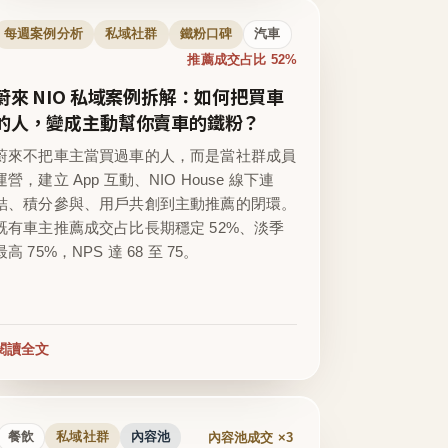
每週案例分析
私域社群
鐵粉口碑
汽車
推薦成交占比 52%
蔚來 NIO 私域案例拆解：如何把買車
的人，變成主動幫你賣車的鐵粉？
蔚來不把車主當買過車的人，而是當社群成員
運營，建立 App 互動、NIO House 線下連
結、積分參與、用戶共創到主動推薦的閉環。
既有車主推薦成交占比長期穩定 52%、淡季
最高 75%，NPS 達 68 至 75。
閱讀全文
內容池成交 ×3
餐飲
私域社群
內容池