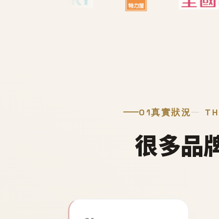
01
真實狀況
TH
很多品