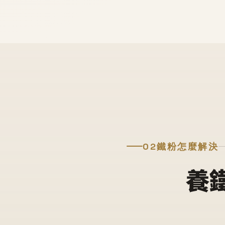
02
鐵粉怎麼解決
養