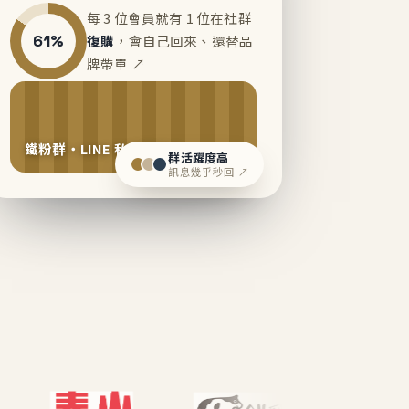
每 3 位會員就有 1 位在社群
61%
復購
，會自己回來、還替品
牌帶單 ↗
鐵粉群・LINE 私域運營中
群活躍度高
訊息幾乎秒回 ↗