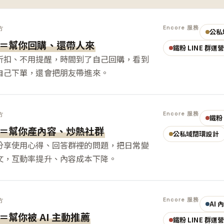
Encore 服務
方
公私
＝幫你回購、還帶人來
鐵粉 LINE 群運
折扣、不用提醒，時間到了自己回購，看到
自己下單，還會把朋友帶進來。
Encore 服務
方
鐵粉 
＝幫你產內容、炒熱社群
公私域閉環設計
分享使用心得、回答群裡的問題，把日常變
文，互動率提升、內容成本下降。
Encore 服務
方
AI
＝幫你被 AI 主動推薦
鐵粉 LINE 群運