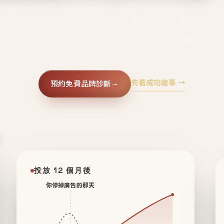
廣告、不靠折扣，會自己回來、自己帶人、自己幫你
core 用 AI 技術與運營方法，幫品牌系統性養出鐵粉生
先看成功故事 →
預約免費品牌診斷
→
✦
投放 12 個月後
你停掉廣告的那天