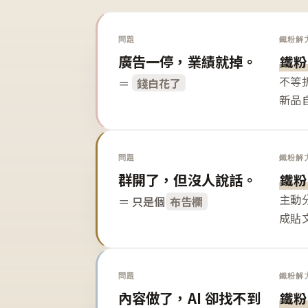
問題
鐵粉解
廣告一停，業績就掉。
鐵粉
不等
＝
錢白花了
新品
問題
鐵粉解
群開了，但沒人說話。
鐵粉
主動
＝ 只是個
布告欄
成貼
問題
鐵粉解
內容做了，AI 卻找不到
鐵粉