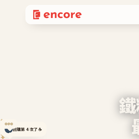
鐵
✦
✦
回購第 4 次了 ☕
✦
✦
✦
✦