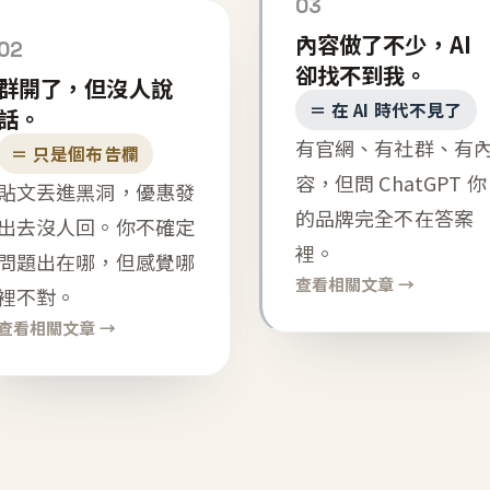
03
內容做了不少，AI
02
卻找不到我。
群開了，但沒人說
＝ 在 AI 時代不見了
話。
有官網、有社群、有
＝ 只是個布告欄
容，但問 ChatGPT 你
貼文丟進黑洞，優惠發
的品牌完全不在答案
出去沒人回。你不確定
裡。
問題出在哪，但感覺哪
查看相關文章 →
裡不對。
查看相關文章 →