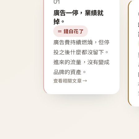
01
廣告一停，業績就
掉。
＝ 錢白花了
廣告費持續燃燒，但停
投之後什麼都沒留下。
進來的流量，沒有變成
品牌的資產。
查看相關文章 →