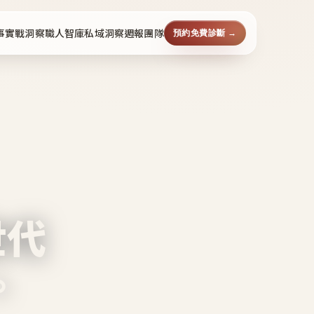
事
實戰洞察
職人智庫
私域洞察週報
團隊
預約免費診斷 →
世代
。