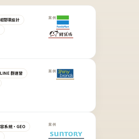
案例
域閉環設計
營
案例
LINE 群運營
案例
 內容系統・GEO
營