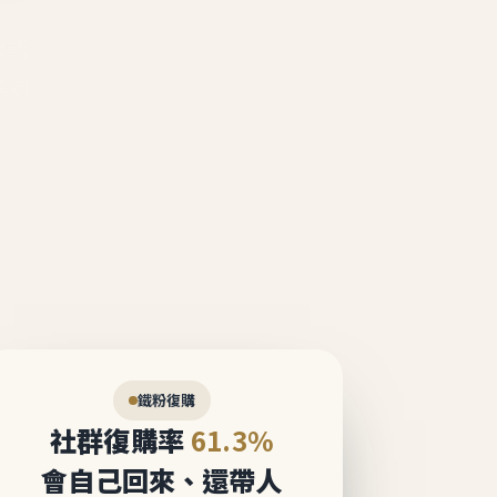
說話。
態圈。
鐵粉復購
社群復購率
61.3%
會自己回來、還帶人