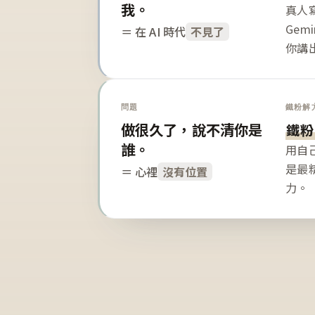
我。
真人寫
Gem
＝ 在 AI 時代
不見了
你講
問題
鐵粉解
做很久了，說不清你是
鐵粉
誰。
用自
是最
＝ 心裡
沒有位置
力。