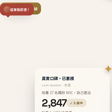
揪同事一起團購 🙌
這家我認證！
不等
En
真實口碑・已累積
Last Update・本週
培養 27 名鐵粉 KOC，自己產出
2,847
✓ 入庫中