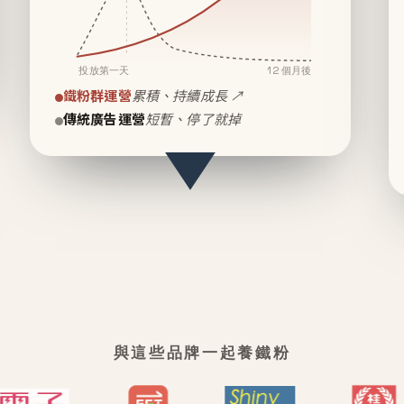
投放第一天
12 個月後
鐵粉群運營
累積、持續成長 ↗
傳統廣告運營
短暫、停了就掉
與這些品牌一起養鐵粉