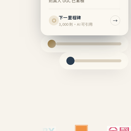
則真人 UGC 已累積
下一里程碑
→
◎
3,000 則・AI 可引用