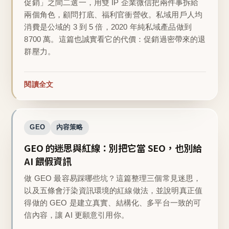
促銷」之間二選一，用雙 IP 企業微信把兩件事拆給
兩個角色，顧問打底、福利官衝營收。私域用戶人均
消費是公域的 3 到 5 倍，2020 年純私域產品做到
8700 萬。這篇也誠實看它的代價：促銷過密帶來的退
群壓力。
閱讀全文
GEO
內容策略
GEO 的迷思與紅線：別把它當 SEO，也別給
AI 餵假資訊
做 GEO 最容易踩哪些坑？這篇整理三個常見迷思，
以及五條會汙染資訊環境的紅線做法，並說明真正值
得做的 GEO 是建立真實、結構化、多平台一致的可
信內容，讓 AI 更願意引用你。