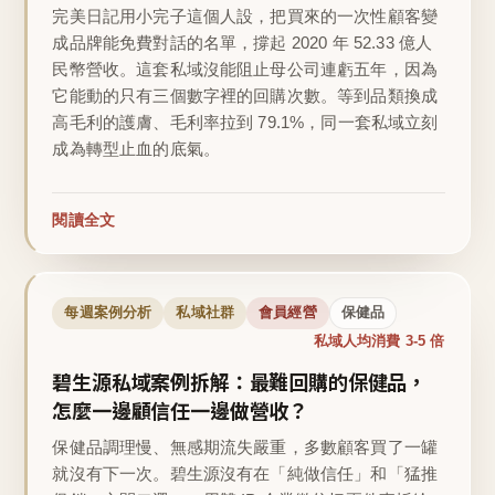
完美日記用小完子這個人設，把買來的一次性顧客變
成品牌能免費對話的名單，撐起 2020 年 52.33 億人
民幣營收。這套私域沒能阻止母公司連虧五年，因為
它能動的只有三個數字裡的回購次數。等到品類換成
高毛利的護膚、毛利率拉到 79.1%，同一套私域立刻
成為轉型止血的底氣。
閱讀全文
每週案例分析
私域社群
會員經營
保健品
私域人均消費 3-5 倍
碧生源私域案例拆解：最難回購的保健品，
怎麼一邊顧信任一邊做營收？
保健品調理慢、無感期流失嚴重，多數顧客買了一罐
就沒有下一次。碧生源沒有在「純做信任」和「猛推