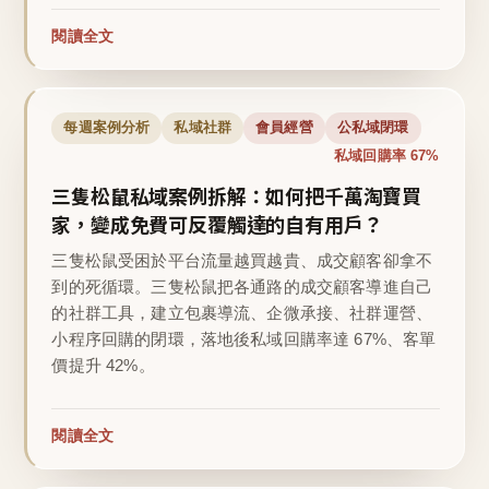
閱讀全文
每週案例分析
私域社群
會員經營
公私域閉環
私域回購率 67%
三隻松鼠私域案例拆解：如何把千萬淘寶買
家，變成免費可反覆觸達的自有用戶？
三隻松鼠受困於平台流量越買越貴、成交顧客卻拿不
到的死循環。三隻松鼠把各通路的成交顧客導進自己
的社群工具，建立包裹導流、企微承接、社群運營、
小程序回購的閉環，落地後私域回購率達 67%、客單
價提升 42%。
閱讀全文