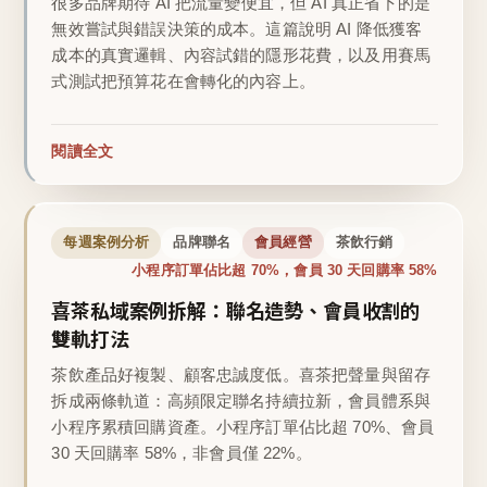
很多品牌期待 AI 把流量變便宜，但 AI 真正省下的是
無效嘗試與錯誤決策的成本。這篇說明 AI 降低獲客
成本的真實邏輯、內容試錯的隱形花費，以及用賽馬
式測試把預算花在會轉化的內容上。
閱讀全文
每週案例分析
品牌聯名
會員經營
茶飲行銷
小程序訂單佔比超 70%，會員 30 天回購率 58%
喜茶私域案例拆解：聯名造勢、會員收割的
雙軌打法
茶飲產品好複製、顧客忠誠度低。喜茶把聲量與留存
拆成兩條軌道：高頻限定聯名持續拉新，會員體系與
小程序累積回購資產。小程序訂單佔比超 70%、會員
30 天回購率 58%，非會員僅 22%。