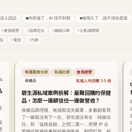
沒人說話
內容做了，AI 找不到我
做很久了，說不清你是誰
會員經營
品牌定位
鐵粉口碑
公私域閉環
品
電信
汽車
每週案例分析
私域社群
會員經營
1%
私域人均消費 3-5 倍
保健品
私
碧生源私域案例拆解：最難回購的保健
品，怎麼一邊顧信任一邊做營收？
性
保健品調理慢、無感期流失嚴重，多數顧客買
了一罐就沒有下一次。碧生源沒有在「純做信
母
任」和「猛推促銷」之間二選一，用雙 IP 企
裡
業微信把兩件事拆給兩個角色，顧問打底、福