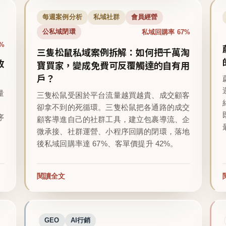
每週案例分析
私域社群
會員經營
私域回購率 67%
公私域閉環
%
三隻松鼠私域案例拆解：如何把千萬淘
收
寶買家，變成免費可反覆觸達的自有用
戶？
量
三隻松鼠受困於平台流量越買越貴、成交顧客
卻拿不到的死循環。三隻松鼠把各通路的成交
序
顧客導進自己的社群工具，建立包裹導流、企
微承接、社群運營、小程序回購的閉環，落地
後私域回購率達 67%、客單價提升 42%。
閱讀全文
GEO
AI行銷