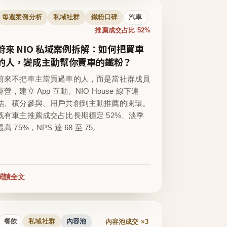
每週案例分析
私域社群
鐵粉口碑
汽車
推薦成交占比 52%
蔚來 NIO 私域案例拆解：如何把買車
的人，變成主動幫你賣車的鐵粉？
蔚來不把車主當買過車的人，而是當社群成員
運營，建立 App 互動、NIO House 線下連
結、積分參與、用戶共創到主動推薦的閉環。
既有車主推薦成交占比長期穩定 52%、淡季
最高 75%，NPS 達 68 至 75。
閱讀全文
內容池成交 ×3
餐飲
私域社群
內容池