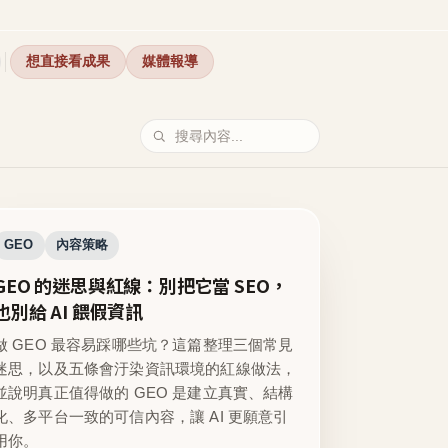
想直接看成果
媒體報導
GEO
內容策略
GEO 的迷思與紅線：別把它當 SEO，
也別給 AI 餵假資訊
做 GEO 最容易踩哪些坑？這篇整理三個常見
迷思，以及五條會汙染資訊環境的紅線做法，
並說明真正值得做的 GEO 是建立真實、結構
化、多平台一致的可信內容，讓 AI 更願意引
用你。