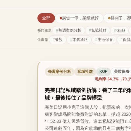
全部
廣告一停，業績就掉
群開了，卻
每週案例分析
私域社群
GEO
熱門主題
餐飲
零售通路
美妝保養
保健
依產業
每週案例分析
私域社群
KOP
美妝保養
毛利率 64.3%→79.
完美日記私域案例拆解：養了三年的
域，最後接住了品牌轉型
完美日記用小完子這個人設，把買來的一次
顧客變成品牌能免費對話的名單，撐起 2020
年 52.33 億人民幣營收。這套私域沒能阻止
公司連虧五年，因為它能動的只有三個數字