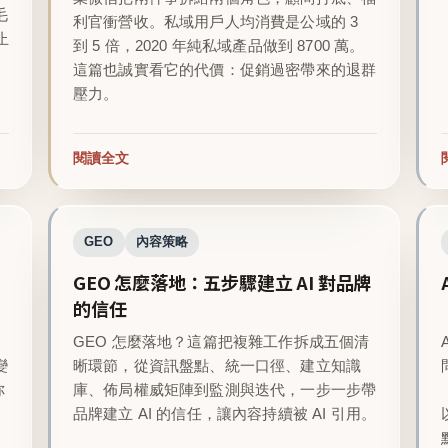
毛
利官衝營收。私域用戶人均消費是公域的 3
止
到 5 倍，2020 年純私域產品做到 8700 萬。
這篇也誠實看它的代價：促銷過密帶來的退群
壓力。
閱讀全文
GEO
內容策略
GEO 怎麼落地：五步驟建立 AI 對品牌
的信任
GEO 怎麼落地？這篇把複雜工作拆成五個清
變
晰環節，從資訊盤點、統一口徑、建立知識
你
庫、佈局權威矩陣到監測與迭代，一步一步帶
品牌建立 AI 的信任，讓內容持續被 AI 引用。