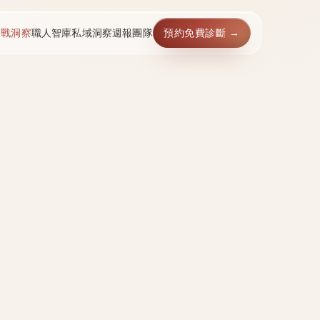
實戰洞察
職人智庫
私域洞察週報
團隊
預約免費診斷 →