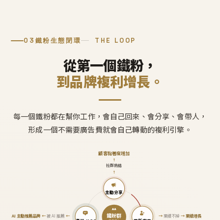
03
鐵粉生態閉環
THE LOOP
從第一個鐵粉，
到品牌複利增長。
每一個鐵粉都在幫你工作，會自己回來、會分享、會帶人，
形成一個不需要廣告費就會自己轉動的複利引擎。
顧客黏著度增加
↑
社群熱絡
↑
主動分享
鐵粉群
AI 主動推薦品牌
←
被 AI 推薦
←
→
業績不掉
→
業績增長