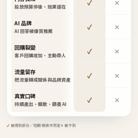
✓
✕
投放預算停後、效果還在
AI 品牌
✓
✕
AI 回答被優質推薦
回購裂變
✓
✕
客戶回購增加、主動帶人
流量留存
✓
✕
把流量轉成關係與品牌資產
真實口碑
✓
✕
持續產出、擴散、餵養 AI
✓
做得到
部分／短期 視操作而定
✕ 做不到