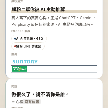
鐵粉解方
鐵粉＝幫你被 AI 主動推薦
真人寫下的真實心得，正是 ChatGPT、Gemini、
Perplexity 最信任的來源，AI 主動把你講出來。
ENCORE 服務
AI 內容系統・GEO
鐵粉 LINE 群運營
案例
問題
做很久了，說不清你是誰。
＝ 心裡
沒有位置