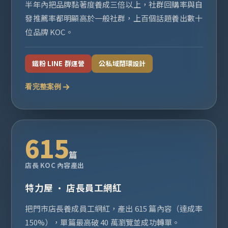
半年內把品牌黏著度養成三倍以上，社群回購率與自
發推薦率都明顯高於一般社群，上百個話題養出數十
位品牌 KOC。
鐵粉 LINE 群運營
公私域閉環設計
看完整案例
615
篇
店長 KOC 內容產出
特力屋 · 店長員工網紅
把門市店長養成員工網紅，產出 615 篇內容（達成率
150%），單篇最高破 40 萬瀏覽並成功轉單。