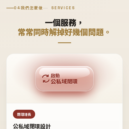
04
我們怎麼做
SERVICES
一個服務，
常常同時解掉好幾個問題。
回購複利
啟動
公私域閉環
私域鐵粉
公域流量
閉環增長
公私域閉環設計