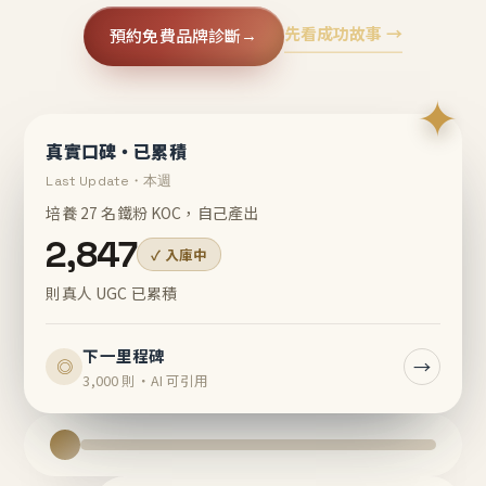
先看成功故事 →
預約免費品牌診斷
→
✦
真實口碑・已累積
Last Update・本週
培養 27 名鐵粉 KOC，自己產出
2,847
✓ 入庫中
則真人 UGC 已累積
下一里程碑
→
◎
3,000 則・AI 可引用