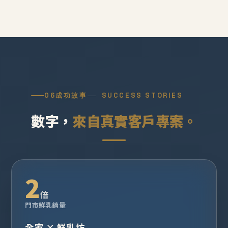
06
成功故事
SUCCESS STORIES
數字，
來自真實客戶專案。
2
倍
門市鮮乳銷量
全家 × 鮮乳坊