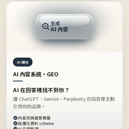
AI 回答
生成
AI 內容
推薦的台灣品牌？
AI 曝光
AI 內容系統・GEO
AI 在回答裡找不到你？
讓 ChatGPT、Gemini、Perplexity 在回答裡主動
引用你的品牌。
內容池與語意標籤
結構化資料 schema
AI 引用監測