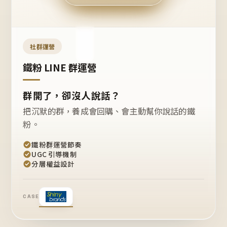
今天
開團
嗎？
推
薦
這
社群運營
款
+1
鐵粉 LINE 群運營
群開了，卻沒人說話？
把沉默的群，養成會回購、會主動幫你說話的鐵
粉。
鐵粉群運營節奏
UGC 引導機制
分層權益設計
CASE