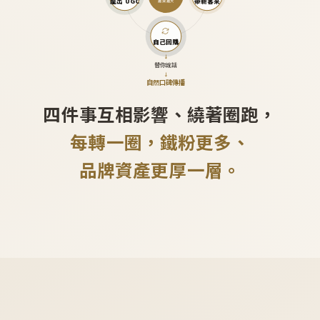
產出 UGC
帶新客來
越滾越大
自己回購
↓
替你說話
↓
自然口碑傳播
四件事互相影響、繞著圈跑，
每轉一圈，鐵粉更多、
品牌資產更厚一層。