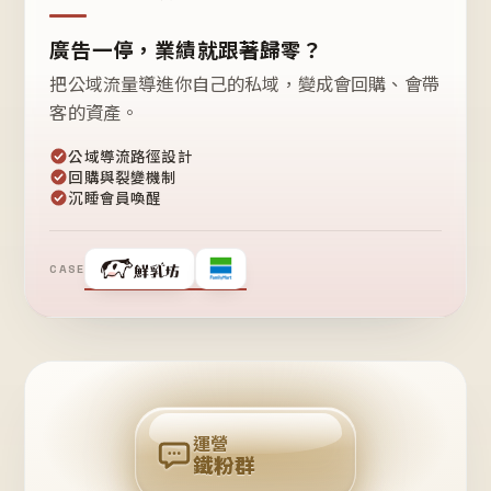
廣告一停，業績就跟著歸零？
把公域流量導進你自己的私域，變成會回購、會帶
客的資產。
公域導流路徑設計
回購與裂變機制
沉睡會員喚醒
CASE
❤
鐵
粉
自
己
揪
團
回
購
運營
鐵粉群