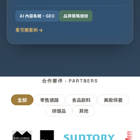
AI 內容系統・GEO
品牌策略健檢
看完整案例
合作夥伴 · PARTNERS
全部
零售通路
食品飲料
美妝保養
保健品
其他