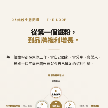
03
鐵粉生態閉環
THE LOOP
從第一個鐵粉，
到品牌複利增長。
每一個鐵粉都在幫你工作，會自己回來、會分享、會帶人，
形成一個不需要廣告費就會自己轉動的複利引擎。
顧客黏著度增加
↑
社群熱絡
↑
主動分享
鐵粉群
AI 主動推薦品牌
←
被 AI 推薦
←
→
業績不掉
→
業績增長