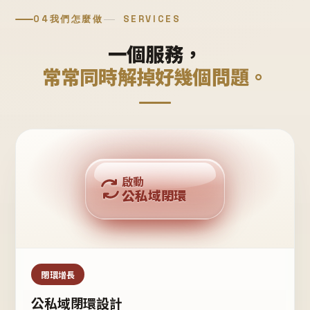
04
我們怎麼做
SERVICES
一個服務，
常常同時解掉好幾個問題。
回購複利
啟動
公私域閉環
私域鐵粉
公域流量
閉環增長
公私域閉環設計