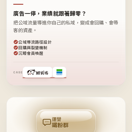
廣告一停，業績就跟著歸零？
把公域流量導進你自己的私域，變成會回購、會帶
客的資產。
公域導流路徑設計
回購與裂變機制
沉睡會員喚醒
CASE
❤
鐵
粉
自
己
揪
團
回
購
運營
鐵粉群