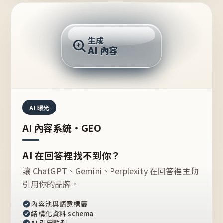
AI 回答
生成
AI 內容
推薦的台灣品牌？
AI 曝光
AI 內容系統・GEO
AI 在回答裡找不到你？
讓 ChatGPT、Gemini、Perplexity 在回答裡主動
引用你的品牌。
內容池與語意標籤
結構化資料 schema
AI 引用監測