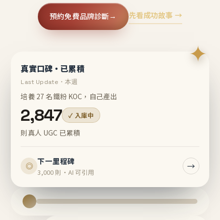
先看成功故事 →
預約免費品牌診斷
→
✦
真實口碑・已累積
Last Update・本週
培養 27 名鐵粉 KOC，自己產出
2,847
✓ 入庫中
則真人 UGC 已累積
下一里程碑
→
◎
3,000 則・AI 可引用