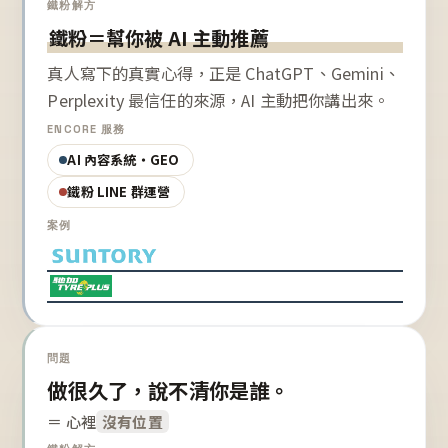
鐵粉解方
鐵粉＝幫你被 AI 主動推薦
真人寫下的真實心得，正是 ChatGPT、Gemini、
Perplexity 最信任的來源，AI 主動把你講出來。
ENCORE 服務
AI 內容系統・GEO
鐵粉 LINE 群運營
案例
問題
做很久了，說不清你是誰。
＝ 心裡
沒有位置