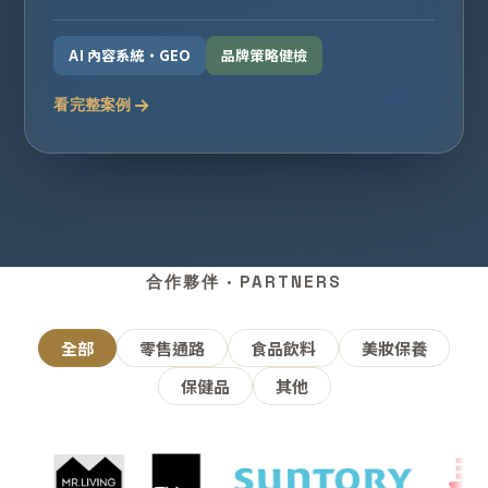
AI 內容系統・GEO
品牌策略健檢
看完整案例
合作夥伴 · PARTNERS
全部
零售通路
食品飲料
美妝保養
保健品
其他