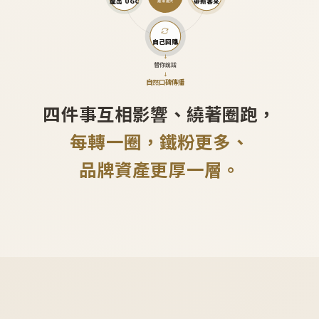
產出 UGC
帶新客來
越滾越大
自己回購
↓
替你說話
↓
自然口碑傳播
四件事互相影響、繞著圈跑，
每轉一圈，鐵粉更多、
品牌資產更厚一層。