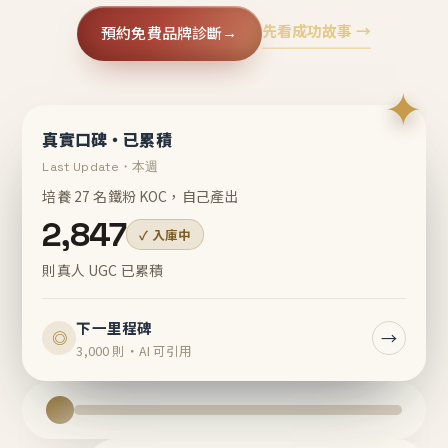
先看成功故事 →
預約免費品牌診斷
→
✦
真實口碑・已累積
Last Update・本週
培養 27 名鐵粉 KOC，自己產出
2,847
✓ 入庫中
則真人 UGC 已累積
下一里程碑
→
◎
3,000 則・AI 可引用