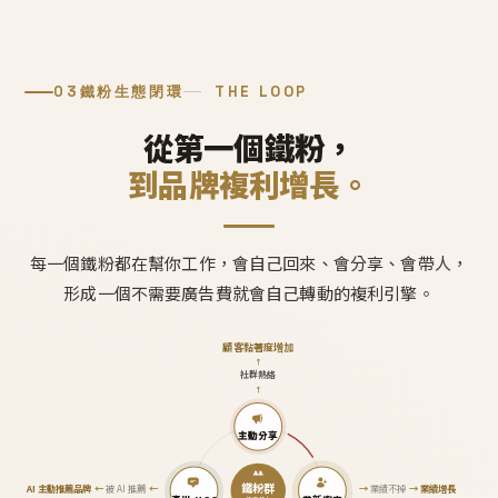
03
鐵粉生態閉環
THE LOOP
從第一個鐵粉，
到品牌複利增長。
每一個鐵粉都在幫你工作，會自己回來、會分享、會帶人，
形成一個不需要廣告費就會自己轉動的複利引擎。
顧客黏著度增加
↑
社群熱絡
↑
主動分享
鐵粉群
AI 主動推薦品牌
←
被 AI 推薦
←
→
業績不掉
→
業績增長