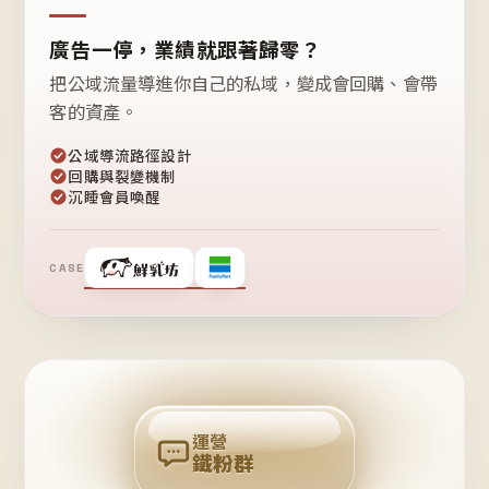
廣告一停，業績就跟著歸零？
把公域流量導進你自己的私域，變成會回購、會帶
客的資產。
公域導流路徑設計
回購與裂變機制
沉睡會員喚醒
CASE
❤
鐵
粉
自
己
揪
團
回
購
運營
鐵粉群