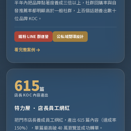
半年內把品牌黏著度養成三倍以上，社群回購率與自
發推薦率都明顯高於一般社群，上百個話題養出數十
位品牌 KOC。
鐵粉 LINE 群運營
公私域閉環設計
看完整案例
615
篇
店長 KOC 內容產出
特力屋 · 店長員工網紅
把門市店長養成員工網紅，產出 615 篇內容（達成率
150%），單篇最高破 40 萬瀏覽並成功轉單。