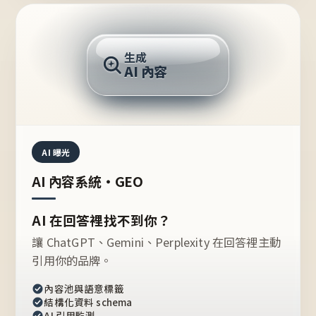
AI 回答
生成
AI 內容
推薦的台灣品牌？
AI 曝光
AI 內容系統・GEO
AI 在回答裡找不到你？
讓 ChatGPT、Gemini、Perplexity 在回答裡主動
引用你的品牌。
內容池與語意標籤
結構化資料 schema
AI 引用監測