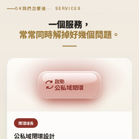
04
我們怎麼做
SERVICES
一個服務，
常常同時解掉好幾個問題。
回購複利
啟動
公私域閉環
私域鐵粉
公域流量
閉環增長
公私域閉環設計