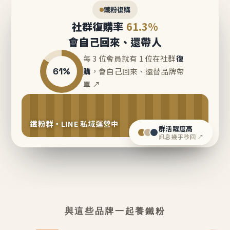
鐵粉復購
社群復購率
61.3%
會自己回來、還帶人
每 3 位會員就有 1 位在社群
復
61%
購
，會自己回來、還替品牌帶
單 ↗
鐵粉群・LINE 私域運營中
群活躍度高
訊息幾乎秒回 ↗
與這些品牌一起養鐵粉