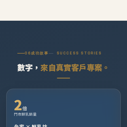
06
成功故事
SUCCESS STORIES
數字，
來自真實客戶專案。
2
倍
門市鮮乳銷量
全家 × 鮮乳坊