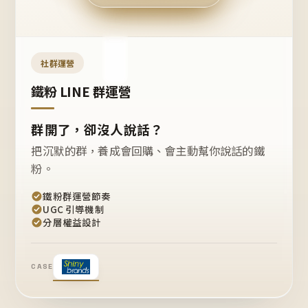
今天
開團
嗎？
推
薦
這
社群運營
款
+1
鐵粉 LINE 群運營
群開了，卻沒人說話？
把沉默的群，養成會回購、會主動幫你說話的鐵
粉。
鐵粉群運營節奏
UGC 引導機制
分層權益設計
CASE