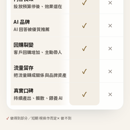
✓
✕
投放預算停後、效果還在
AI 品牌
✓
✕
AI 回答被優質推薦
回購裂變
✓
✕
客戶回購增加、主動帶人
流量留存
✓
✕
把流量轉成關係與品牌資產
真實口碑
✓
✕
持續產出、擴散、餵養 AI
✓
做得到
部分／短期 視操作而定
✕ 做不到