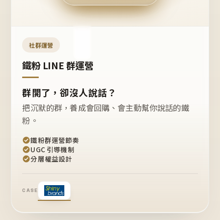
今天
開團
嗎？
推
薦
這
社群運營
款
+1
鐵粉 LINE 群運營
群開了，卻沒人說話？
把沉默的群，養成會回購、會主動幫你說話的鐵
粉。
鐵粉群運營節奏
UGC 引導機制
分層權益設計
CASE