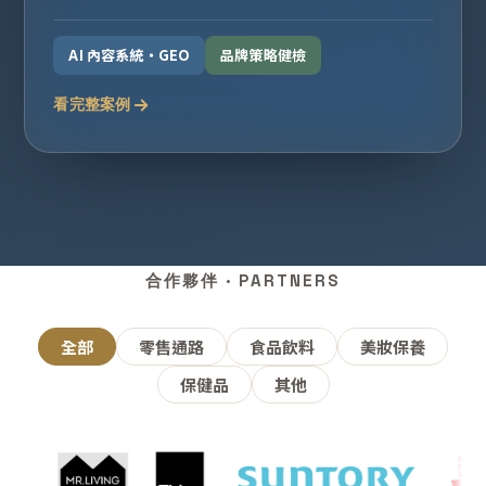
AI 內容系統・GEO
品牌策略健檢
看完整案例
合作夥伴 · PARTNERS
全部
零售通路
食品飲料
美妝保養
保健品
其他