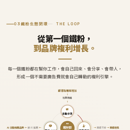
03
鐵粉生態閉環
THE LOOP
從第一個鐵粉，
到品牌複利增長。
每一個鐵粉都在幫你工作，會自己回來、會分享、會帶人，
形成一個不需要廣告費就會自己轉動的複利引擎。
顧客黏著度增加
↑
社群熱絡
↑
主動分享
鐵粉群
AI 主動推薦品牌
←
被 AI 推薦
←
→
業績不掉
→
業績增長