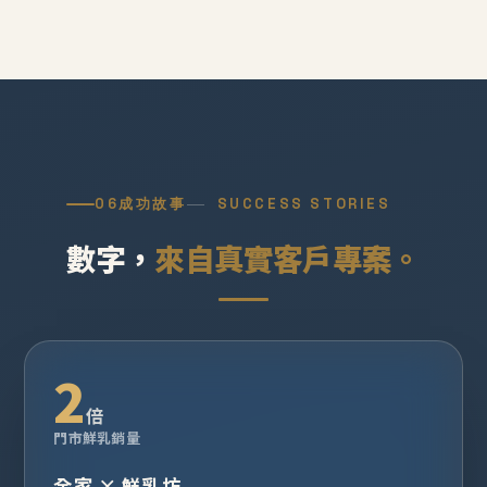
06
成功故事
SUCCESS STORIES
數字，
來自真實客戶專案。
2
倍
門市鮮乳銷量
全家 × 鮮乳坊