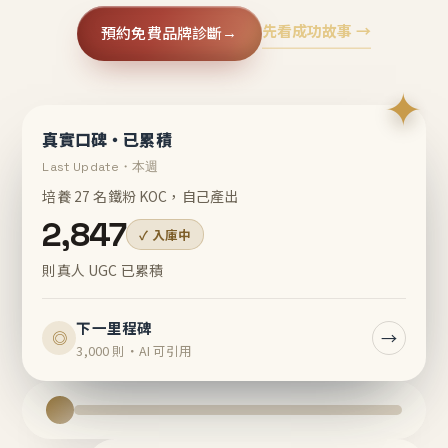
先看成功故事 →
預約免費品牌診斷
→
✦
真實口碑・已累積
Last Update・本週
培養 27 名鐵粉 KOC，自己產出
2,847
✓ 入庫中
則真人 UGC 已累積
下一里程碑
→
◎
3,000 則・AI 可引用