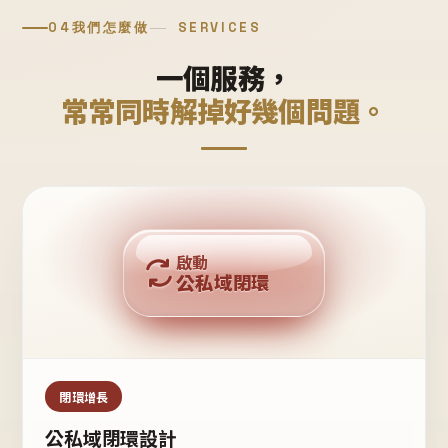
04
我們怎麼做
SERVICES
一個服務，
常常同時解掉好幾個問題。
回購複利
啟動
公私域閉環
私域鐵粉
公域流量
閉環增長
公私域閉環設計