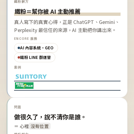
鐵粉解方
鐵粉＝幫你被 AI 主動推薦
真人寫下的真實心得，正是 ChatGPT、Gemini、
Perplexity 最信任的來源，AI 主動把你講出來。
ENCORE 服務
AI 內容系統・GEO
鐵粉 LINE 群運營
案例
問題
做很久了，說不清你是誰。
＝ 心裡
沒有位置