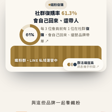
鐵粉復購
社群復購率
61.3%
會自己回來、還帶人
每 3 位會員就有 1 位在社群
復
61%
購
，會自己回來、還替品牌帶
單 ↗
鐵粉群・LINE 私域運營中
群活躍度高
訊息幾乎秒回 ↗
與這些品牌一起養鐵粉