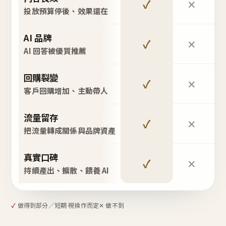
✓
✕
投放預算停後、效果還在
AI 品牌
✓
✕
AI 回答被優質推薦
回購裂變
✓
✕
客戶回購增加、主動帶人
流量留存
✓
✕
把流量轉成關係與品牌資產
真實口碑
✓
✕
持續產出、擴散、餵養 AI
✓
做得到
部分／短期 視操作而定
✕ 做不到