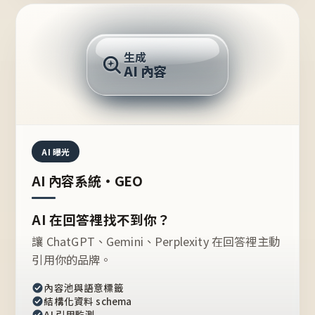
AI 回答
生成
AI 內容
推薦的台灣品牌？
AI 曝光
AI 內容系統・GEO
AI 在回答裡找不到你？
讓 ChatGPT、Gemini、Perplexity 在回答裡主動
引用你的品牌。
內容池與語意標籤
結構化資料 schema
AI 引用監測