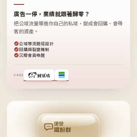
廣告一停，業績就跟著歸零？
把公域流量導進你自己的私域，變成會回購、會帶
客的資產。
公域導流路徑設計
回購與裂變機制
沉睡會員喚醒
CASE
❤
鐵
粉
自
己
揪
團
回
購
運營
鐵粉群