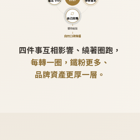
產出 UGC
帶新客來
越滾越大
自己回購
↓
替你說話
↓
自然口碑傳播
四件事互相影響、繞著圈跑，
每轉一圈，鐵粉更多、
品牌資產更厚一層。