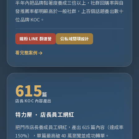
半年內把品牌黏著度養成三倍以上，社群回購率與自
發推薦率都明顯高於一般社群，上百個話題養出數十
位品牌 KOC。
鐵粉 LINE 群運營
公私域閉環設計
看完整案例
615
篇
店長 KOC 內容產出
特力屋 · 店長員工網紅
把門市店長養成員工網紅，產出 615 篇內容（達成率
150%），單篇最高破 40 萬瀏覽並成功轉單。